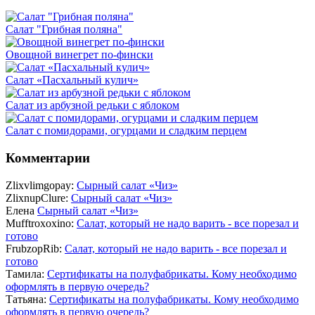
Салат "Грибная поляна"
Овощной винегрет по-фински
Салат «Пасхальный кулич»
Салат из арбузной редьки с яблоком
Салат с помидорами, огурцами и сладким перцем
Комментарии
Zlixvlimgopay:
Сырный салат «Чиз»
ZlixnupClure:
Сырный салат «Чиз»
Елена
Сырный салат «Чиз»
Mufftroxoxino:
Салат, который не надо варить - все порезал и
готово
FrubzopRib:
Салат, который не надо варить - все порезал и
готово
Тамила:
Сертификаты на полуфабрикаты. Кому необходимо
оформлять в первую очередь?
Татьяна:
Сертификаты на полуфабрикаты. Кому необходимо
оформлять в первую очередь?