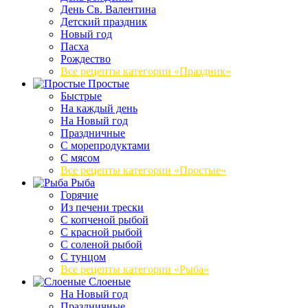
День Св. Валентина
Детский праздник
Новый год
Пасха
Рождество
Все рецепты категории «Праздник»
Простые
Быстрые
На каждый день
На Новый год
Праздничные
С морепродуктами
С мясом
Все рецепты категории «Простые»
Рыба
Горячие
Из печени трески
С копченой рыбой
С красной рыбой
С соленой рыбой
С тунцом
Все рецепты категории «Рыба»
Слоеные
На Новый год
Праздничные