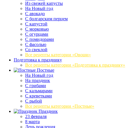
Из свежей капусты
На Новый год
С авокадо
С болгарским перцем
С капустой
С морковью
С огурцами
С помидорами
С фасолью
Со свеклой
Все рецепты категории «Овощи»
Подготовка к празднику
Все рецепты категории «Подготовка к празднику»
Постные
На Новый год
На праздник
С грибами
С кальмарами
С креветками
С рыбой
Все рецепты категории «Постные»
Праздник
23 февраля
8 марта
День рождения