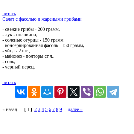
читать
Салат с фасолью и жареными грибами
- свежие грибы - 200 грамм,
- лук - половина,
- соленые огурцы - 150 грамм,
- консервированная фасоль - 150 грамм,
- яйца - 2 шт.,
- майонез - полторы ст.л.,
- соль,
- черный перец.
читать
« назад
[ 1 ]
2
3
4
5
6
7
8
9
далее »