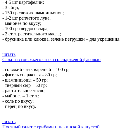
- 4-5 шт картофелин;
- 3 яйца;
- 150 гр свежих шампиньонов;
- 1-2 шт репчатого лука;
- майонез по вкусу;
- 100 гр твердого сыра;
- 2 ст.л. растительного масла;
- брусника или клюква, зелень петрушки – для украшения.
читать
Салат из говяжьего языка со спаржевой фасолью
- говяжий язык вареный – 100 гр;
- фасоль спаржевая – 80 гр;
- шампиньоны – 50 гр;
- твердый сыр – 50 гр;
- растительное масло;
- майонез – 1 ст.л.;
- соль по вкусу;
- перец по вкусу.
читать
Постный салат с грибами и пекинской капустой