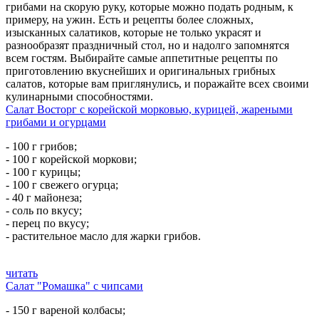
грибами на скорую руку, которые можно подать родным, к
примеру, на ужин. Есть и рецепты более сложных,
изысканных салатиков, которые не только украсят и
разнообразят праздничный стол, но и надолго запомнятся
всем гостям. Выбирайте самые аппетитные рецепты по
приготовлению вкуснейших и оригинальных грибных
салатов, которые вам приглянулись, и поражайте всех своими
кулинарными способностями.
Салат Восторг с корейской морковью, курицей, жареными
грибами и огурцами
- 100 г грибов;
- 100 г корейской моркови;
- 100 г курицы;
- 100 г свежего огурца;
- 40 г майонеза;
- соль по вкусу;
- перец по вкусу;
- растительное масло для жарки грибов.
читать
Салат "Ромашка" с чипсами
- 150 г вареной колбасы;