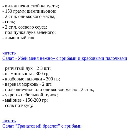
- вилок пекинской капусты;
- 150 грамм шампиньонов;
- 2 ст.л. оливкового масла;
- соль;
- 2 ст.л. соевого соуса;
- пол пучка лука зеленого;
- лимонный сок.
читать
Салат «Убей меня нежно» с грибами и крабовыми палочками
- репчатый лук - 2-3 шт;
- шампиньоны - 300 гр;
- крабовые палочки - 300 гр;
- вареная морковь - 2 шт;
- подсолнечное или оливковое масло - 2 ст.л.;
- укроп - небольшой пучок;
- майонез - 150-200 гр;
- соль по вкусу.
читать
Салат "Гранатовый браслет" с грибами