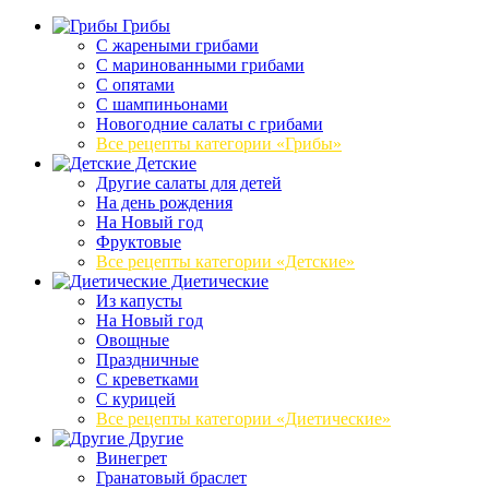
Грибы
C жареными грибами
C маринованными грибами
C опятами
C шампиньонами
Новогодние салаты с грибами
Все рецепты категории «Грибы»
Детские
Другие салаты для детей
На день рождения
На Новый год
Фруктовые
Все рецепты категории «Детские»
Диетические
Из капусты
На Новый год
Овощные
Праздничные
С креветками
С курицей
Все рецепты категории «Диетические»
Другие
Винегрет
Гранатовый браслет