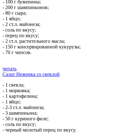
- 100 г буженины;
- 200 г шампиньонов;
- 80 г сыра;
- 1 яйцо;
- 2 ст.л. майонеза;
- соль по вкусу;
- перец по вкусу;
- 2 ст.л. растительного масла;
- 150 г консервированной кукурузы;
- 70 г чипсов.
читать
Салат Неженка со свеклой
- 1 свекла;
- 1 морковка;
- 1 картофелина;
- 1 яйцо;
- 2-3 ст.л. майонеза;
- 3 шампиньона;
- 50 г куриного филе;
- соль по вкусу;
- черный молотый перец по вкусу.