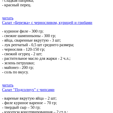
- сладкая паприка;
- красный перец.
читать
Салат «Березка» с черносливом, курицей и грибами
- куриное филе - 300 гр;
- свежие шампиньоны - 300 гр;
- яйца, сваренные вкрутую - 3 шт;
- лук репчатый - 0,5 шт среднего размера;
- чернослив - 120-150 гр;
- свежий огурец - 2 шт;
- растительное масло для жарки - 2 ч.л.;
- зелень петрушки;
- майонез - 200 гр;
- соль по вкусу.
читать
Салат "Подсолнух" с чипсами
- вареные вкрутую яйца – 2 шт;
- филе куриное вареное – 70 гр;
- твердый сыр – 50 гр;
- кукуруза консервированная – 2 ст.л.;