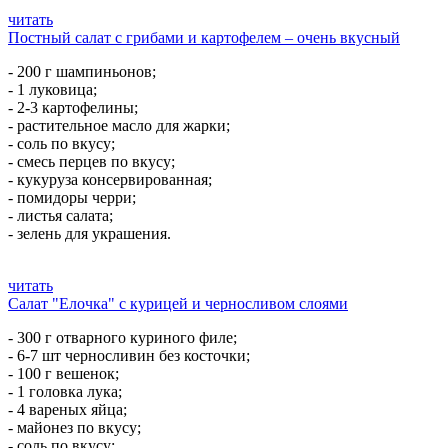
читать
Постный салат с грибами и картофелем – очень вкусный
- 200 г шампиньонов;
- 1 луковица;
- 2-3 картофелины;
- растительное масло для жарки;
- соль по вкусу;
- смесь перцев по вкусу;
- кукуруза консервированная;
- помидоры черри;
- листья салата;
- зелень для украшения.
читать
Салат "Елочка" с курицей и черносливом слоями
- 300 г отварного куриного филе;
- 6-7 шт черносливин без косточки;
- 100 г вешенок;
- 1 головка лука;
- 4 вареных яйца;
- майонез по вкусу;
- соль по вкусу;