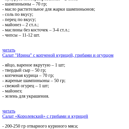
- шампиньоны – 70 гр;
- масло растительное для жарки шампиньонов;
- соль по вкусу;
- перец по вкусу;
- майонез – 2 ст.л.;
- маслины без косточек – 3-4 ст.л.;
- чипсы – 11-12 шт.
читать
Салат "Ирина" с копченой курицей, грибами и огурцом
- яйцо, вареное вкрутую – 1 шт;
- твердый сыр – 50 гр;
- копченая курица – 70 гр;
- жареные шампиньоны – 50 гр;
- свежий огурец – 1 шт;
- майонез;
- зелень для украшения.
читать
Салат «Королевский» с грибами и курицей
- 200-250 гр отварного куриного мяса;