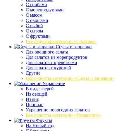
С грибами
С морепродуктами
С мясом
С овощами
С рыбой
С сыром
С фруктами
Все рецепты категории «Слоеные»
Соусы и заправки
Для овощного салата
Для салатов из морепродуктов
Для салатов с креветками
Для салатов с курицей
Другие
Все рецепты категории «Соусы и заправки»
Украшение
В виде зверей
Из овощей
Из яиц
Простые
Украшение новогодних салатов
Все рецепты категории «Украшение»
Фрукты
На Новый год
С йогуртом