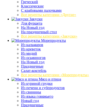
Греческий
Классические
С крабовыми палочками
Все рецепты категории «Другие»
Закуски
Для фуршета
На Новый год
На праздничный стол
Все рецепты категории «Закуски»
Морепродукты
Из кальмаров
Из креветок
Из мидий
Из осьминогов
На Новый год
Праздничные
Салат-коктейль
Все рецепты категории «Морепродукты»
Мясо и птица
Из куриной грудки
Из печени и субпродуктов
Из свинины
Из языка говяжьего
Новый год
Праздничные