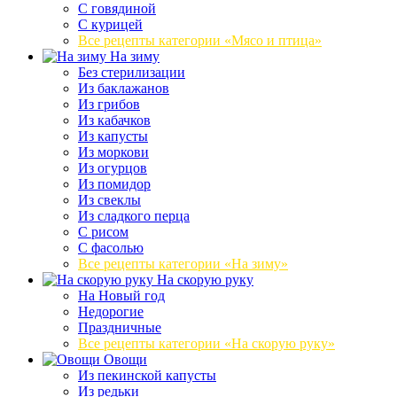
С говядиной
С курицей
Все рецепты категории «Мясо и птица»
На зиму
Без стерилизации
Из баклажанов
Из грибов
Из кабачков
Из капусты
Из моркови
Из огурцов
Из помидор
Из свеклы
Из сладкого перца
С рисом
С фасолью
Все рецепты категории «На зиму»
На скорую руку
На Новый год
Недорогие
Праздничные
Все рецепты категории «На скорую руку»
Овощи
Из пекинской капусты
Из редьки