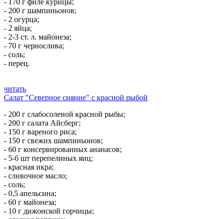
- 170 г филе курицы;
- 200 г шампиньонов;
- 2 огурца;
- 2 яйца;
- 2-3 ст. л. майонеза;
- 70 г чернослива;
- соль;
- перец.
читать
Салат "Северное сияние" с красной рыбой
- 200 г слабосоленой красной рыбы;
- 200 г салата Айсберг;
- 150 г вареного риса;
- 150 г свежих шампиньонов;
- 60 г консервированных ананасов;
- 5-6 шт перепелиных яиц;
- красная икра;
- сливочное масло;
- соль;
- 0,5 апельсина;
- 60 г майонеза;
- 10 г дижонской горчицы;