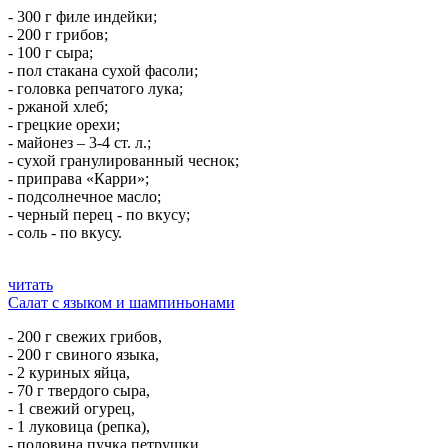
- 300 г филе индейки;
- 200 г грибов;
- 100 г сыра;
- пол стакана сухой фасоли;
- головка репчатого лука;
- ржаной хлеб;
- грецкие орехи;
- майонез – 3-4 ст. л.;
- сухой гранулированный чеснок;
- приправа «Карри»;
- подсолнечное масло;
- черный перец - по вкусу;
- соль - по вкусу.
читать
Салат с языком и шампиньонами
- 200 г свежих грибов,
- 200 г свиного языка,
- 2 куриных яйца,
- 70 г твердого сыра,
- 1 свежий огурец,
- 1 луковица (репка),
- половина пучка петрушки,