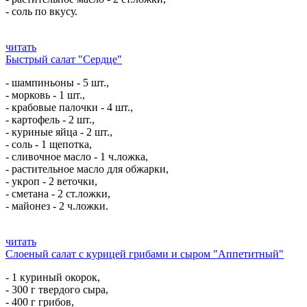
- соль по вкусу.
читать
Быстрый салат "Сердце"
- шампиньоны - 5 шт.,
- морковь - 1 шт.,
- крабовые палочки - 4 шт.,
- картофель - 2 шт.,
- куриные яйца - 2 шт.,
- соль - 1 щепотка,
- сливочное масло - 1 ч.ложка,
- растительное масло для обжарки,
- укроп - 2 веточки,
- сметана - 2 ст.ложки,
- майонез - 2 ч.ложки.
читать
Слоеный салат с курицей грибами и сыром "Аппетитный"
- 1 куриный окорок,
- 300 г твердого сыра,
- 400 г грибов,