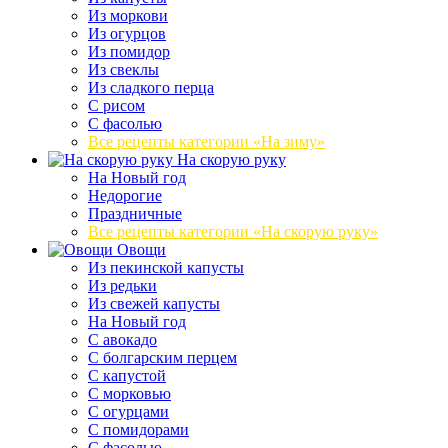
Из моркови
Из огурцов
Из помидор
Из свеклы
Из сладкого перца
С рисом
С фасолью
Все рецепты категории «На зиму»
На скорую руку
На Новый год
Недорогие
Праздничные
Все рецепты категории «На скорую руку»
Овощи
Из пекинской капусты
Из редьки
Из свежей капусты
На Новый год
С авокадо
С болгарским перцем
С капустой
С морковью
С огурцами
С помидорами
С фасолью