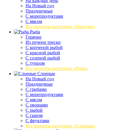
На каждый день
На Новый год
Праздничные
С морепродуктами
С мясом
Все рецепты категории «Простые»
Рыба
Горячие
Из печени трески
С копченой рыбой
С красной рыбой
С соленой рыбой
С тунцом
Все рецепты категории «Рыба»
Слоеные
На Новый год
Праздничные
С грибами
С морепродуктами
С мясом
С овощами
С рыбой
С сыром
С фруктами
Все рецепты категории «Слоеные»