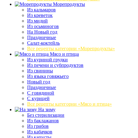
Морепродукты
Из кальмаров
Из креветок
Из мидий
Из осьминогов
На Новый год
Праздничные
Салат-коктейль
Все рецепты категории «Морепродукты»
Мясо и птица
Из куриной грудки
Из печени и субпродуктов
Из свинины
Из языка говяжьего
Новый год
Праздничные
С говядиной
С курицей
Все рецепты категории «Мясо и птица»
На зиму
Без стерилизации
Из баклажанов
Из грибов
Из кабачков
Из капусты