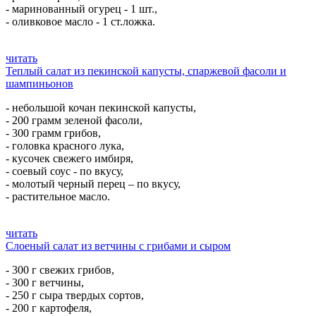
- маринованный огурец - 1 шт.,
- оливковое масло - 1 ст.ложка.
читать
Теплый салат из пекинской капусты, спаржевой фасоли и
шампиньонов
- небольшой кочан пекинской капусты,
- 200 грамм зеленой фасоли,
- 300 грамм грибов,
- головка красного лука,
- кусочек свежего имбиря,
- соевый соус - по вкусу,
- молотый черный перец – по вкусу,
- растительное масло.
читать
Слоеный салат из ветчины с грибами и сыром
- 300 г свежих грибов,
- 300 г ветчины,
- 250 г сыра твердых сортов,
- 200 г картофеля,