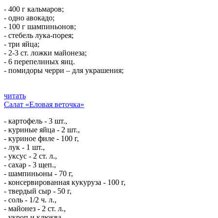
- 400 г кальмаров;
- одно авокадо;
- 100 г шампиньонов;
- стебель лука-порея;
- три яйца;
- 2-3 ст. ложки майонеза;
- 6 перепелиных яиц.
- помидоры черри – для украшения;
читать
Салат «Еловая веточка»
- картофель - 3 шт.,
- куриные яйца - 2 шт.,
- куриное филе - 100 г,
- лук - 1 шт.,
- уксус - 2 ст. л.,
- сахар - 3 щеп.,
- шампиньоны - 70 г,
- консервированная кукуруза - 100 г,
- твердый сыр - 50 г,
- соль - 1/2 ч. л.,
- майонез - 2 ст. л.,
- укроп и клюква.