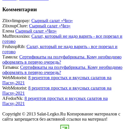
Комментарии
Zlixvlimgopay:
Сырный салат «Чиз»
ZlixnupClure:
Сырный салат «Чиз»
Елена
Сырный салат «Чиз»
Mufftroxoxino:
Салат, который не надо варить - все порезал и
готово
FrubzopRib:
Салат, который не надо варить - все порезал и
готово
Тамила:
Сертификаты на полуфабрикаты. Кому необходимо
оформлять в первую очередь?
Татьяна:
Сертификаты на полуфабрикаты. Кому необходимо
оформлять в первую очередь?
WebMotorist:
8 рецептов простых и вкусных салатов на
Пасху-2021
WebMotorist:
8 рецептов простых и вкусных салатов на
Пасху-2021
AFedorNk:
8 рецептов простых и вкусных салатов на
Пасху-2021
Copyright © 2013 Salat-Legko.Ru Копирование материалов с
сайта запрещается без активной ссылки на материал!