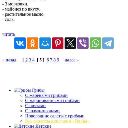
- 3 морковки,
- майонез по вкусу,
- растительное масло,
- соль.
читать
« назад
1
2
3
4
[ 5 ]
6
7
8
9
далее »
Грибы
C жареными грибами
C маринованными грибами
C опятами
C шампиньонами
Новогодние салаты с грибами
Все рецепты категории «Грибы»
Детские