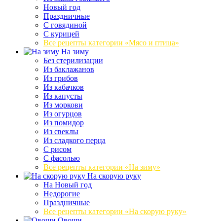
Новый год
Праздничные
С говядиной
С курицей
Все рецепты категории «Мясо и птица»
На зиму
Без стерилизации
Из баклажанов
Из грибов
Из кабачков
Из капусты
Из моркови
Из огурцов
Из помидор
Из свеклы
Из сладкого перца
С рисом
С фасолью
Все рецепты категории «На зиму»
На скорую руку
На Новый год
Недорогие
Праздничные
Все рецепты категории «На скорую руку»
Овощи