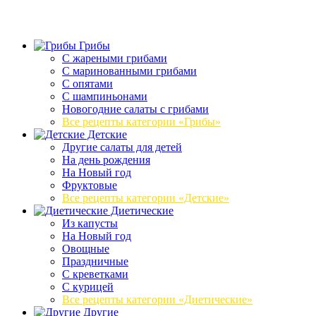
Грибы
C жареными грибами
C маринованными грибами
C опятами
C шампиньонами
Новогодние салаты с грибами
Все рецепты категории «Грибы»
Детские
Другие салаты для детей
На день рождения
На Новый год
Фруктовые
Все рецепты категории «Детские»
Диетические
Из капусты
На Новый год
Овощные
Праздничные
С креветками
С курицей
Все рецепты категории «Диетические»
Другие