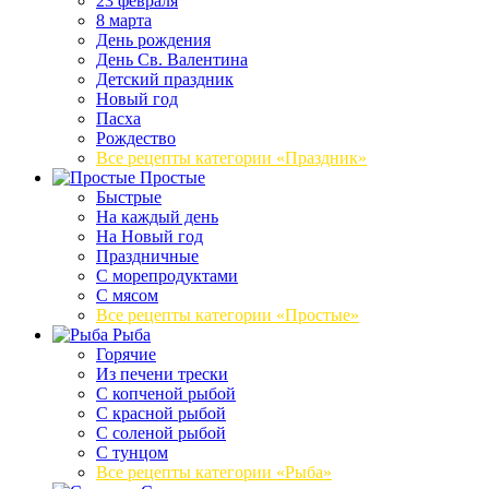
23 февраля
8 марта
День рождения
День Св. Валентина
Детский праздник
Новый год
Пасха
Рождество
Все рецепты категории «Праздник»
Простые
Быстрые
На каждый день
На Новый год
Праздничные
С морепродуктами
С мясом
Все рецепты категории «Простые»
Рыба
Горячие
Из печени трески
С копченой рыбой
С красной рыбой
С соленой рыбой
С тунцом
Все рецепты категории «Рыба»