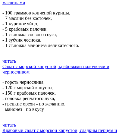
маслинами
- 100 граммов копченой курицы,
- 7 маслин без косточек,
- 1 куриное яйцо,
- 5 крабовых палочек,
- 1 ст.ложка соевого соуса,
- 1 зубчик чеснока,
- 1 ст.ложка майонеза деликатесного.
читать
Салат с морской капустой, крабовыми палочками и
черносливом
- горсть чернослива,
- 120 г морской капусты,
- 150 г крабовых палочек,
- головка репчатого лука,
- грецкие орехи - по желанию,
- майонез - по вкусу.
читать
Крабовый салат с морской капустой, сладким перцем и