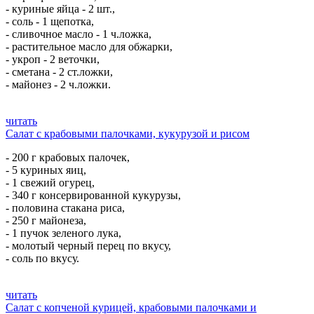
- куриные яйца - 2 шт.,
- соль - 1 щепотка,
- сливочное масло - 1 ч.ложка,
- растительное масло для обжарки,
- укроп - 2 веточки,
- сметана - 2 ст.ложки,
- майонез - 2 ч.ложки.
читать
Салат с крабовыми палочками, кукурузой и рисом
- 200 г крабовых палочек,
- 5 куриных яиц,
- 1 свежий огурец,
- 340 г консервированной кукурузы,
- половина стакана риса,
- 250 г майонеза,
- 1 пучок зеленого лука,
- молотый черный перец по вкусу,
- соль по вкусу.
читать
Салат с копченой курицей, крабовыми палочками и