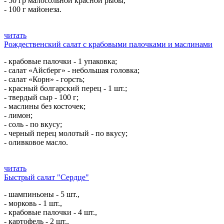
- 50 гр малосольной красной рыбы,
- 100 г майонеза.
читать
Рождественский салат с крабовыми палочками и маслинами
- крабовые палочки - 1 упаковка;
- салат «Айсберг» - небольшая головка;
- салат «Корн» - горсть;
- красный болгарский перец - 1 шт.;
- твердый сыр - 100 г;
- маслины без косточек;
- лимон;
- соль - по вкусу;
- черный перец молотый - по вкусу;
- оливковое масло.
читать
Быстрый салат "Сердце"
- шампиньоны - 5 шт.,
- морковь - 1 шт.,
- крабовые палочки - 4 шт.,
- картофель - 2 шт.,