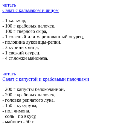
читать
Салат с кальмаром и яйцом
- 1 кальмар,
- 100 г крабовых палочек,
- 100 г твердого сыра,
- 1 соленый или маринованный огурец,
- половина луковицы-репки,
- 3 куриных яйца,
- 1 свежий огурец,
- 4 ст.ложки майонеза.
читать
Салат с капустой и крабовыми палочками
- 200 г капусты белокочанной,
- 200 г крабовых палочек,
- головка репчатого лука,
- 150 г кукурузы,
- пол лимона,
- соль - по вкусу,
- майонез - 50 г.