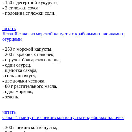
- 150 г десертной кукурузы,
- 2 ст.ложки соуса,
- половина ст.ложки соли.
читать
Легкий салат из морской капусты с крабовыми палочками и
огурцами
- 250 г морской капусты,
- 200 г крабовых палочек,
- стручок болгарского перца,
- один огурец,
- щепотка сахара,
- соль - по вкусу,
- две дольки чеснока,
- 80 г растительного масла,
- одна морковь,
- зелень.
читать
Салат "5 минут" из пекинской капусты и крабовых палочек
- 300 г пекинской капусты,