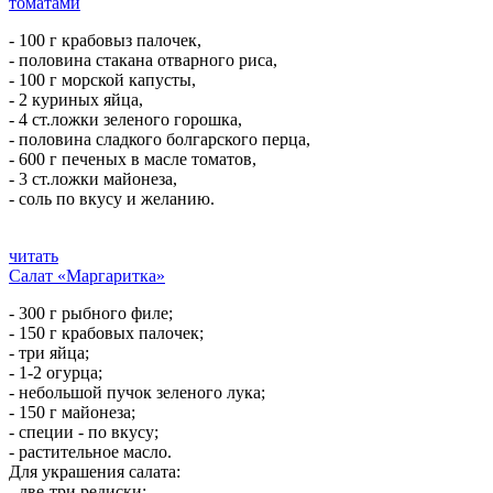
томатами
- 100 г крабовыз палочек,
- половина стакана отварного риса,
- 100 г морской капусты,
- 2 куриных яйца,
- 4 ст.ложки зеленого горошка,
- половина сладкого болгарского перца,
- 600 г печеных в масле томатов,
- 3 ст.ложки майонеза,
- соль по вкусу и желанию.
читать
Салат «Маргаритка»
- 300 г рыбного филе;
- 150 г крабовых палочек;
- три яйца;
- 1-2 огурца;
- небольшой пучок зеленого лука;
- 150 г майонеза;
- специи - по вкусу;
- растительное масло.
Для украшения салата:
- две-три редиски;