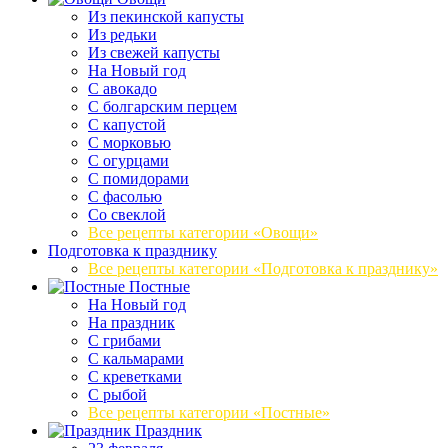
Из пекинской капусты
Из редьки
Из свежей капусты
На Новый год
С авокадо
С болгарским перцем
С капустой
С морковью
С огурцами
С помидорами
С фасолью
Со свеклой
Все рецепты категории «Овощи»
Подготовка к празднику
Все рецепты категории «Подготовка к празднику»
Постные
На Новый год
На праздник
С грибами
С кальмарами
С креветками
С рыбой
Все рецепты категории «Постные»
Праздник