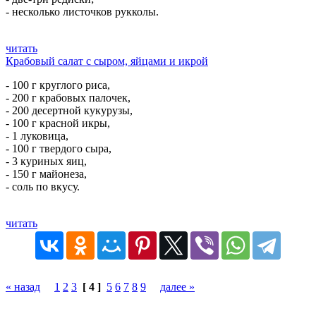
- несколько листочков рукколы.
читать
Крабовый салат с сыром, яйцами и икрой
- 100 г круглого риса,
- 200 г крабовых палочек,
- 200 десертной кукурузы,
- 100 г красной икры,
- 1 луковица,
- 100 г твердого сыра,
- 3 куриных яиц,
- 150 г майонеза,
- соль по вкусу.
читать
« назад
1
2
3
[ 4 ]
5
6
7
8
9
далее »