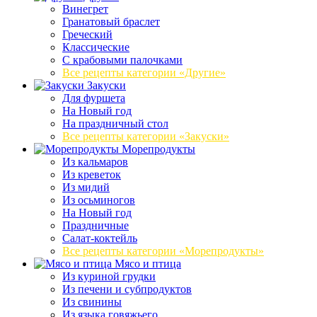
Винегрет
Гранатовый браслет
Греческий
Классические
С крабовыми палочками
Все рецепты категории «Другие»
Закуски
Для фуршета
На Новый год
На праздничный стол
Все рецепты категории «Закуски»
Морепродукты
Из кальмаров
Из креветок
Из мидий
Из осьминогов
На Новый год
Праздничные
Салат-коктейль
Все рецепты категории «Морепродукты»
Мясо и птица
Из куриной грудки
Из печени и субпродуктов
Из свинины
Из языка говяжьего