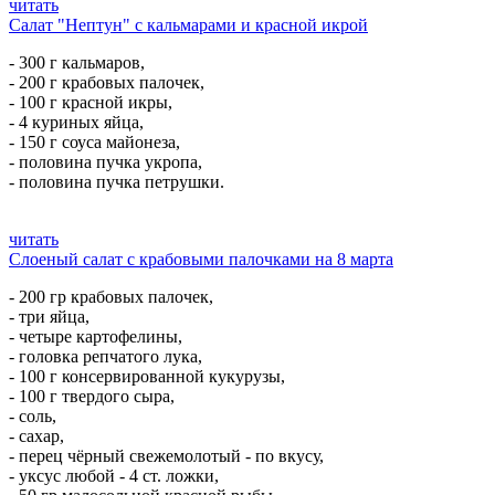
читать
Салат "Нептун" с кальмарами и красной икрой
- 300 г кальмаров,
- 200 г крабовых палочек,
- 100 г красной икры,
- 4 куриных яйца,
- 150 г соуса майонеза,
- половина пучка укропа,
- половина пучка петрушки.
читать
Слоеный салат с крабовыми палочками на 8 марта
- 200 гр крабовых палочек,
- три яйца,
- четыре картофелины,
- головка репчатого лука,
- 100 г консервированной кукурузы,
- 100 г твердого сыра,
- соль,
- сахар,
- перец чёрный свежемолотый - по вкусу,
- уксус любой - 4 ст. ложки,