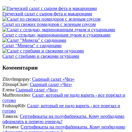
Греческий салат с сыром фета и макаронами
Салат из свежих помидоров с зеленым соусом
Салат с сельдью, маринованным луком и сухариками
Салат "Мимоза" с сардинами
Салат с грибами и свежими огурцами
Комментарии
Zlixvlimgopay:
Сырный салат «Чиз»
ZlixnupClure:
Сырный салат «Чиз»
Елена
Сырный салат «Чиз»
Mufftroxoxino:
Салат, который не надо варить - все порезал и
готово
FrubzopRib:
Салат, который не надо варить - все порезал и
готово
Тамила:
Сертификаты на полуфабрикаты. Кому необходимо
оформлять в первую очередь?
Татьяна:
Сертификаты на полуфабрикаты. Кому необходимо