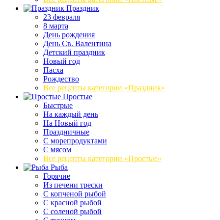
Праздник
23 февраля
8 марта
День рождения
День Св. Валентина
Детский праздник
Новый год
Пасха
Рождество
Все рецепты категории «Праздник»
Простые
Быстрые
На каждый день
На Новый год
Праздничные
С морепродуктами
С мясом
Все рецепты категории «Простые»
Рыба
Горячие
Из печени трески
С копченой рыбой
С красной рыбой
С соленой рыбой