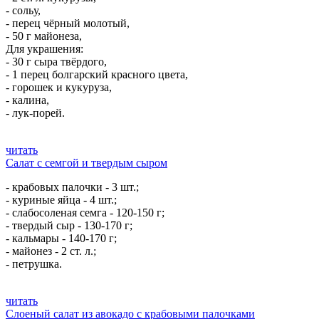
- сольу,
- перец чёрный молотый,
- 50 г майонеза,
Для украшения:
- 30 г сыра твёрдого,
- 1 перец болгарский красного цвета,
- горошек и кукуруза,
- калина,
- лук-порей.
читать
Салат с семгой и твердым сыром
- крабовых палочки - 3 шт.;
- куриные яйца - 4 шт.;
- слабосоленая семга - 120-150 г;
- твердый сыр - 130-170 г;
- кальмары - 140-170 г;
- майонез - 2 ст. л.;
- петрушка.
читать
Слоеный салат из авокадо с крабовыми палочками