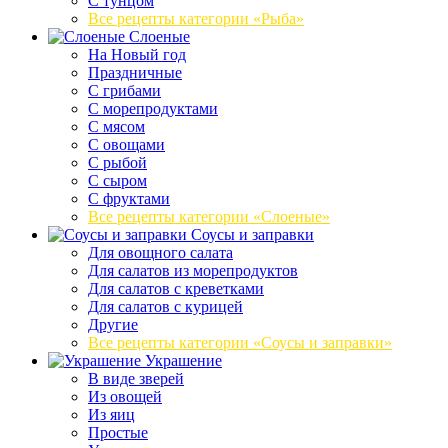
С тунцом
Все рецепты категории «Рыба»
Слоеные
На Новый год
Праздничные
С грибами
С морепродуктами
С мясом
С овощами
С рыбой
С сыром
С фруктами
Все рецепты категории «Слоеные»
Соусы и заправки
Для овощного салата
Для салатов из морепродуктов
Для салатов с креветками
Для салатов с курицей
Другие
Все рецепты категории «Соусы и заправки»
Украшение
В виде зверей
Из овощей
Из яиц
Простые