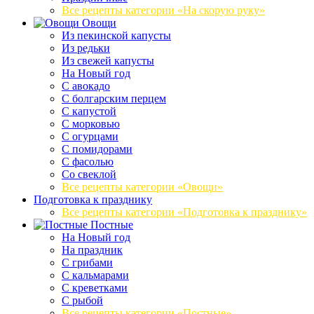
Все рецепты категории «На скорую руку»
Овощи
Из пекинской капусты
Из редьки
Из свежей капусты
На Новый год
С авокадо
С болгарским перцем
С капустой
С морковью
С огурцами
С помидорами
С фасолью
Со свеклой
Все рецепты категории «Овощи»
Подготовка к празднику
Все рецепты категории «Подготовка к празднику»
Постные
На Новый год
На праздник
С грибами
С кальмарами
С креветками
С рыбой
Все рецепты категории «Постные»