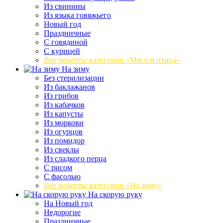
Из свинины
Из языка говяжьего
Новый год
Праздничные
С говядиной
С курицей
Все рецепты категории «Мясо и птица»
На зиму
Без стерилизации
Из баклажанов
Из грибов
Из кабачков
Из капусты
Из моркови
Из огурцов
Из помидор
Из свеклы
Из сладкого перца
С рисом
С фасолью
Все рецепты категории «На зиму»
На скорую руку
На Новый год
Недорогие
Праздничные