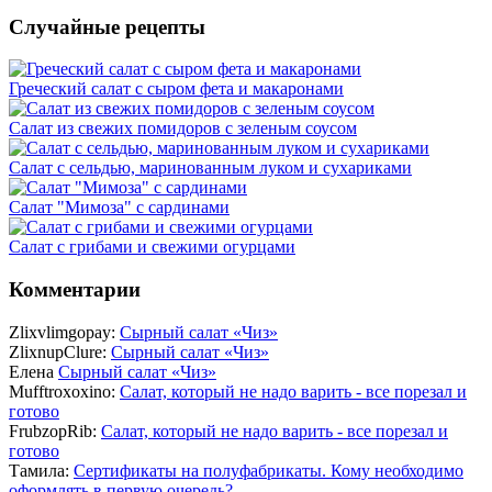
Случайные рецепты
Греческий салат с сыром фета и макаронами
Салат из свежих помидоров с зеленым соусом
Салат с сельдью, маринованным луком и сухариками
Салат "Мимоза" с сардинами
Салат с грибами и свежими огурцами
Комментарии
Zlixvlimgopay:
Сырный салат «Чиз»
ZlixnupClure:
Сырный салат «Чиз»
Елена
Сырный салат «Чиз»
Mufftroxoxino:
Салат, который не надо варить - все порезал и
готово
FrubzopRib:
Салат, который не надо варить - все порезал и
готово
Тамила:
Сертификаты на полуфабрикаты. Кому необходимо
оформлять в первую очередь?