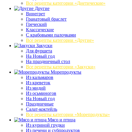
Все рецепты категории «Диетические»
Другие
Винегрет
Гранатовый браслет
Греческий
Классические
С крабовыми палочками
Все рецепты категории «Другие»
Закуски
Для фуршета
На Новый год
На праздничный стол
Все рецепты категории «Закуски»
Морепродукты
Из кальмаров
Из креветок
Из мидий
Из осьминогов
На Новый год
Праздничные
Салат-коктейль
Все рецепты категории «Морепродукты»
Мясо и птица
Из куриной грудки
Из печени и субпродуктов