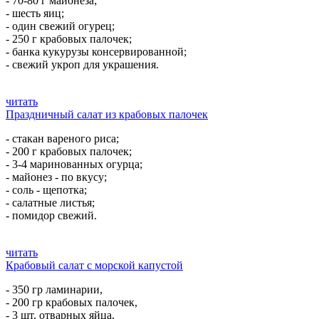
- 70-80 г майонеза;
- шесть яиц;
- один свежий огурец;
- 250 г крабовых палочек;
- банка кукурузы консервированной;
- свежий укроп для украшения.
читать
Праздничный салат из крабовых палочек
- стакан вареного риса;
- 200 г крабовых палочек;
- 3-4 маринованных огурца;
- майонез - по вкусу;
- соль - щепотка;
- салатные листья;
- помидор свежий.
читать
Крабовый салат с морской капустой
- 350 гр ламинарии,
- 200 гр крабовых палочек,
- 3 шт. отварных яйца,