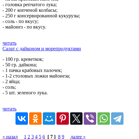
- головка репчатого лука;
- 200 г копченой колбасы;
- 250 г консервированной кукурузы;
- соль - по вкусу;
- майонез - по вкусу.
читать
Салат с дайконом и морепродуктами
- 100 гр. креветкок;
- 50 гр. дайкона;
- 1 пачка крабовых палочек;
- 1-2 столовых ложки майонеза;
- 2 яйца;
- соль;
- 5 шт. зеленого лука.
читать
« назад
1
2
3
4
5
6
[ 7 ]
8
9
далее »