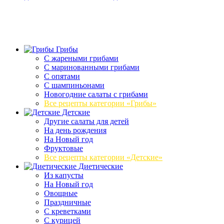
Грибы
C жареными грибами
C маринованными грибами
C опятами
C шампиньонами
Новогодние салаты с грибами
Все рецепты категории «Грибы»
Детские
Другие салаты для детей
На день рождения
На Новый год
Фруктовые
Все рецепты категории «Детские»
Диетические
Из капусты
На Новый год
Овощные
Праздничные
С креветками
С курицей