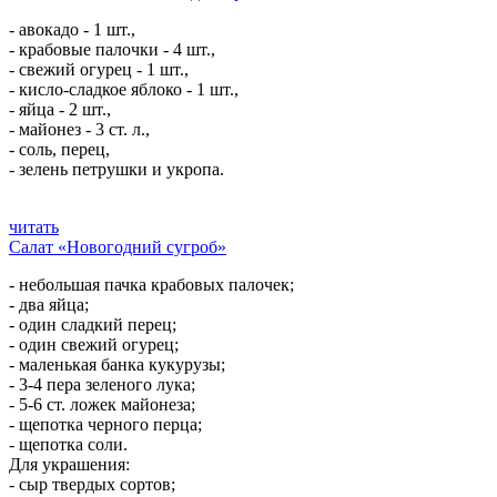
- авокадо - 1 шт.,
- крабовые палочки - 4 шт.,
- свежий огурец - 1 шт.,
- кисло-сладкое яблоко - 1 шт.,
- яйца - 2 шт.,
- майонез - 3 ст. л.,
- соль, перец,
- зелень петрушки и укропа.
читать
Салат «Новогодний сугроб»
- небольшая пачка крабовых палочек;
- два яйца;
- один сладкий перец;
- один свежий огурец;
- маленькая банка кукурузы;
- 3-4 пера зеленого лука;
- 5-6 ст. ложек майонеза;
- щепотка черного перца;
- щепотка соли.
Для украшения:
- сыр твердых сортов;