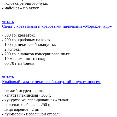
- головка репчатого лука,
- майонез – по вкусу.
читать
Салат с креветками и крабовыми палочками «Морское чудо»
- 300 гр. креветок;
- 200 гр. крабовых палочек;
- 100 гр. пекинской квапусты;
- 2 яблока;
- 200 гр. ананасов консервированных;
- 10 мл лимонного сока;
- 60-70 г майонеза.
читать
Крабовый салат с пекинской капустой и луком-пореем
- свежий огурец - 2 шт.,
- капуста пекинская - 300 г,
- кукуруза консервированная - стакан,
- палочки крабовые - 250 г,
- яйцо вареное - 2 шт.,
- лук-порей - небольшой стебель,