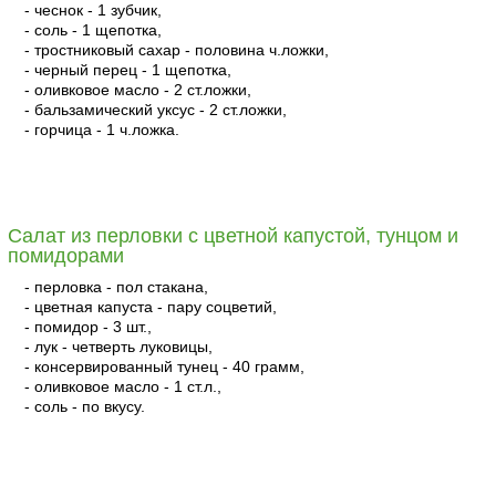
- чеснок - 1 зубчик,
- соль - 1 щепотка,
- тростниковый сахар - половина ч.ложки,
- черный перец - 1 щепотка,
- оливковое масло - 2 ст.ложки,
- бальзамический уксус - 2 ст.ложки,
- горчица - 1 ч.ложка.
читать
Салат из перловки с цветной капустой, тунцом и
помидорами
- перловка - пол стакана,
- цветная капуста - пару соцветий,
- помидор - 3 шт.,
- лук - четверть луковицы,
- консервированный тунец - 40 грамм,
- оливковое масло - 1 ст.л.,
- соль - по вкусу.
читать