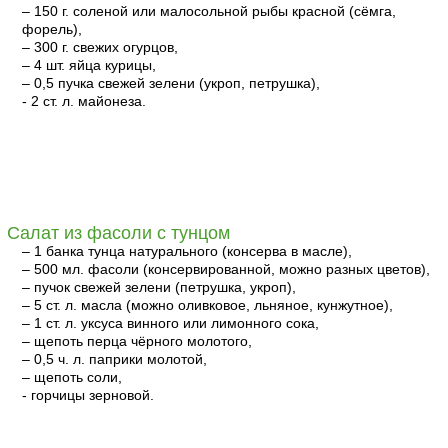
– 150 г. соленой или малосольной рыбы красной (сёмга,
форель),
– 300 г. свежих огурцов,
– 4 шт. яйца курицы,
– 0,5 пучка свежей зелени (укроп, петрушка),
- 2 ст. л. майонеза.
читать
Салат из фасоли с тунцом
– 1 банка тунца натурального (консерва в масле),
– 500 мл. фасоли (консервированной, можно разных цветов),
– пучок свежей зелени (петрушка, укроп),
– 5 ст. л. масла (можно оливковое, льняное, кунжутное),
– 1 ст. л. уксуса винного или лимонного сока,
– щепоть перца чёрного молотого,
– 0,5 ч. л. паприки молотой,
– щепоть соли,
- горчицы зерновой.
читать