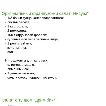
читать
Оригинальный французский салат "Нисуаз"
- 1/2 банки тунца консервированного;
- листья салата;
- 1 картофель;
- 2 помидора;
- 100 г стручковой фасоли;
- куриные или перепелиные яйца;
- 1 репчатый лук;
- зеленый лук;
- соль.
Ингредиенты для заправки:
- оливковое масло;
- лимонный сок;
- 1 долька чеснока;
- соль и смесь перцев – по вкусу.
читать
Салат с тунцом "Дрим бич"