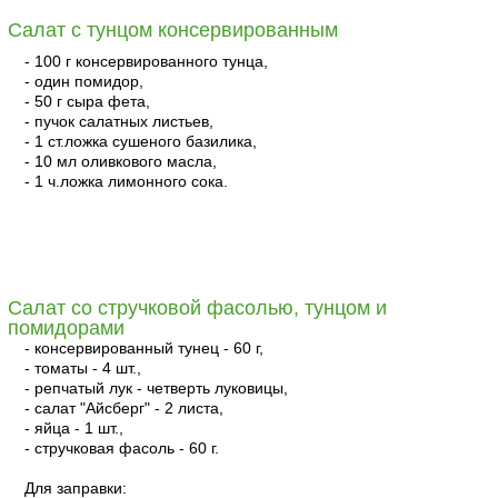
Салат с тунцом консервированным
- 100 г консервированного тунца,
- один помидор,
- 50 г сыра фета,
- пучок салатных листьев,
- 1 ст.ложка сушеного базилика,
- 10 мл оливкового масла,
- 1 ч.ложка лимонного сока.
читать
Салат со стручковой фасолью, тунцом и
помидорами
- консервированный тунец - 60 г,
- томаты - 4 шт.,
- репчатый лук - четверть луковицы,
- салат "Айсберг" - 2 листа,
- яйца - 1 шт.,
- стручковая фасоль - 60 г.
Для заправки: