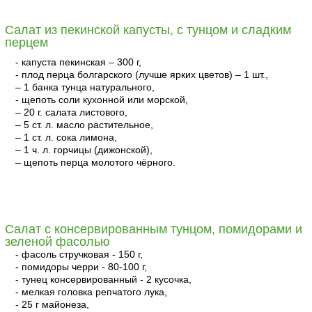
Салат из пекинской капусты, с тунцом и сладким
перцем
- капуста пекинская – 300 г,
- плод перца болгарского (лучше ярких цветов) – 1 шт.,
– 1 банка тунца натурального,
- щепоть соли кухонной или морской,
– 20 г. салата листового,
– 5 ст. л. масло растительное,
– 1 ст. л. сока лимона,
– 1 ч. л. горчицы (дижонской),
– щепоть перца молотого чёрного.
читать
Салат с консервированным тунцом, помидорами и
зеленой фасолью
- фасоль стручковая - 150 г,
- помидоры черри - 80-100 г,
- тунец консервированный - 2 кусочка,
- мелкая головка репчатого лука,
- 25 г майонеза,