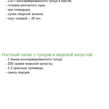
- 220 г консервированного тунца в масле,
- головка репчатого лука,
- три помидора,
- пучок сборной зелени,
- соус соевый – 30 мл.
читать
Постный салат с тунцом и морской капустой
- 1 банка консервированного тунца;
- 200 грамм морской капусты;
- 1-2 красные луковицы;
- смесь перцев.
читать