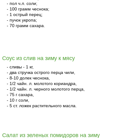
- пол ч.л. соли;
- 100 грамм чеснока;
- 1 острый перец;
- пучок укропа;
- 70 грамм сахара.
читать
Соус из слив на зиму к мясу
- сливы - 1 кг,
- два стручка острого перца чили,
- 8-10 долек чеснока,
- 1/2 чайн. л. молотого кориандра,
- 1/2 чайн. л. черного молотого перца,
- 75 г сахара,
- 10 г соли,
- 5 ст. ложек растительного масла.
читать
Салат из зеленых помидоров на зиму