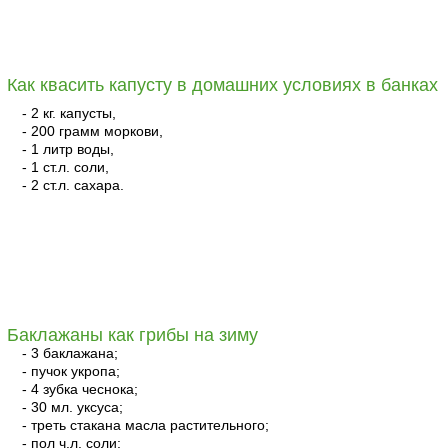
читать
Как квасить капусту в домашних условиях в банках
- 2 кг. капусты,
- 200 грамм моркови,
- 1 литр воды,
- 1 ст.л. соли,
- 2 ст.л. сахара.
читать
Баклажаны как грибы на зиму
- 3 баклажана;
- пучок укропа;
- 4 зубка чеснока;
- 30 мл. уксуса;
- треть стакана масла растительного;
- пол ч.л. соли;