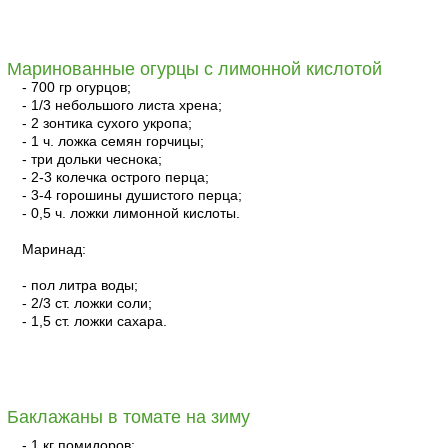
читать
Маринованные огурцы с лимонной кислотой
- 700 гр огурцов;
- 1/3 небольшого листа хрена;
- 2 зонтика сухого укропа;
- 1 ч. ложка семян горчицы;
- три дольки чеснока;
- 2-3 колечка острого перца;
- 3-4 горошины душистого перца;
- 0,5 ч. ложки лимонной кислоты.
Маринад:
- пол литра воды;
- 2/3 ст. ложки соли;
- 1,5 ст. ложки сахара.
читать
Баклажаны в томате на зиму
- 1 кг помидоров;