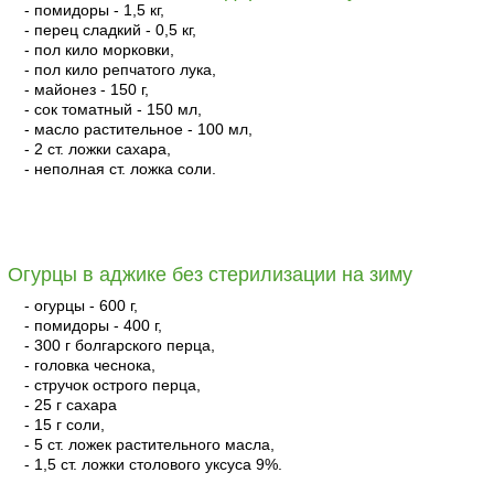
- помидоры - 1,5 кг,
- перец сладкий - 0,5 кг,
- пол кило морковки,
- пол кило репчатого лука,
- майонез - 150 г,
- сок томатный - 150 мл,
- масло растительное - 100 мл,
- 2 ст. ложки сахара,
- неполная ст. ложка соли.
читать
Огурцы в аджике без стерилизации на зиму
- огурцы - 600 г,
- помидоры - 400 г,
- 300 г болгарского перца,
- головка чеснока,
- стручок острого перца,
- 25 г сахара
- 15 г соли,
- 5 ст. ложек растительного масла,
- 1,5 ст. ложки столового уксуса 9%.