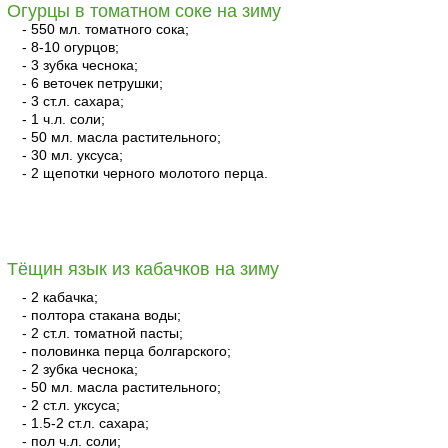
Огурцы в томатном соке на зиму
- 550 мл. томатного сока;
- 8-10 огурцов;
- 3 зубка чеснока;
- 6 веточек петрушки;
- 3 ст.л. сахара;
- 1 ч.л. соли;
- 50 мл. масла растительного;
- 30 мл. уксуса;
- 2 щепотки черного молотого перца.
читать
Тёщин язык из кабачков на зиму
- 2 кабачка;
- полтора стакана воды;
- 2 ст.л. томатной пасты;
- половинка перца болгарского;
- 2 зубка чеснока;
- 50 мл. масла растительного;
- 2 ст.л. уксуса;
- 1.5-2 ст.л. сахара;
- пол ч.л. соли;