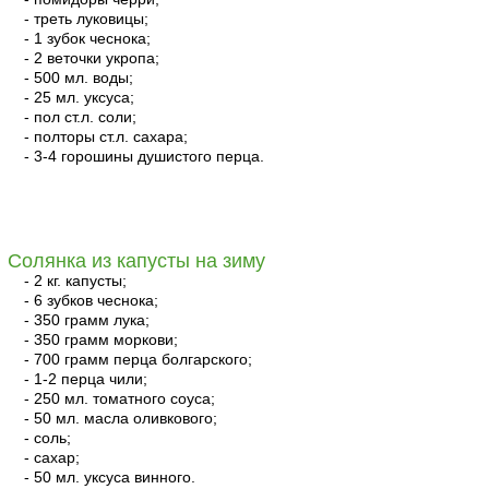
- треть луковицы;
- 1 зубок чеснока;
- 2 веточки укропа;
- 500 мл. воды;
- 25 мл. уксуса;
- пол ст.л. соли;
- полторы ст.л. сахара;
- 3-4 горошины душистого перца.
читать
Солянка из капусты на зиму
- 2 кг. капусты;
- 6 зубков чеснока;
- 350 грамм лука;
- 350 грамм моркови;
- 700 грамм перца болгарского;
- 1-2 перца чили;
- 250 мл. томатного соуса;
- 50 мл. масла оливкового;
- соль;
- сахар;
- 50 мл. уксуса винного.