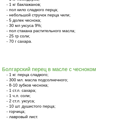
- 1 кг баклажанов;
- пол кило сладкого перца;
- небольшой стручок перца чили;
- 5 долек чеснока;
- 30 мл уксуса 9%;
- пол стакана растительного масла;
- 25 гр соли;
- 70 г сахара.
читать
Болгарский перец в масле с чесноком
- 1 кг. перца сладкого;
- 300 мл. масла подсолнечного;
- 8-10 зубков чеснока;
- 1 ст.л. сахара;
- 1 ч.л. соли;
- 2 ст.л. уксуса;
- 10 шт. душистого перца;
- горчица;
- лавровый лист.
читать