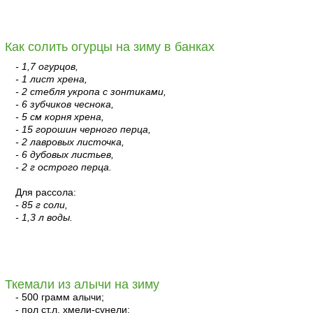
читать
Как солить огурцы на зиму в банках
- 1,7 огурцов,
- 1 лист хрена,
- 2 стебля укропа с зонтиками,
- 6 зубчиков чеснока,
- 5 см корня хрена,
- 15 горошин черного перца,
- 2 лавровых листочка,
- 6 дубовых листьев,
- 2 г острого перца.
Для рассола:
- 85 г соли,
- 1,3 л воды.
читать
Ткемали из алычи на зиму
- 500 грамм алычи;
- пол ст.л. хмели-сунели;