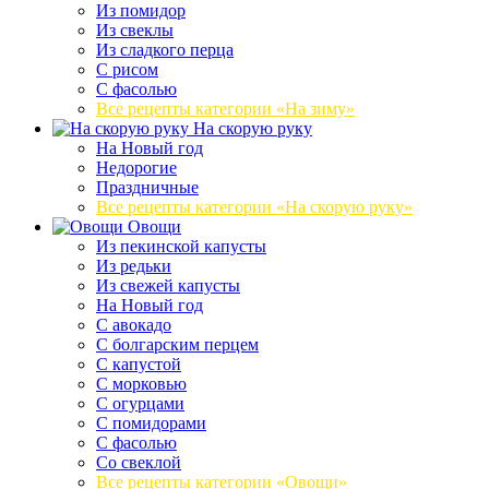
Из помидор
Из свеклы
Из сладкого перца
С рисом
С фасолью
Все рецепты категории «На зиму»
На скорую руку
На Новый год
Недорогие
Праздничные
Все рецепты категории «На скорую руку»
Овощи
Из пекинской капусты
Из редьки
Из свежей капусты
На Новый год
С авокадо
С болгарским перцем
С капустой
С морковью
С огурцами
С помидорами
С фасолью
Со свеклой
Все рецепты категории «Овощи»