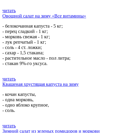
читать
Овощной салат на зиму «Все витамины»
- белокочанная капуста - 5 кг;
- перец сладкий - 1 кг;
- морковь свежая - 1 кг;
- лук репчатый - 1 кг;
- соль - 4 ст. ложки;
- сахар - 1,5 стакана;
- растительное масло - пол литра;
- стакан 9%-го уксуса.
читать
Квашеная хрустящая капуста на зиму
- кочан капусты,
- одна морковь,
- одно яблоко крупное,
- соль.
читать
Зимний салат из зеленых помидоров и моркови