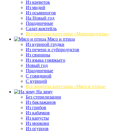
Из креветок
Из мидий
Из осьминогов
На Новый год
Праздничные
Салат-коктейль
Все рецепты категории «Морепродукты»
Мясо и птица
Из куриной грудки
Из печени и субпродуктов
Из свинины
Из языка говяжьего
Новый год
Праздничные
С говядиной
С курицей
Все рецепты категории «Мясо и птица»
На зиму
Без стерилизации
Из баклажанов
Из грибов
Из кабачков
Из капусты
Из моркови
Из огурцов