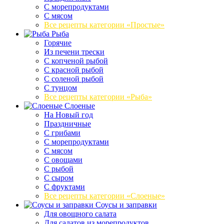
С морепродуктами
С мясом
Все рецепты категории «Простые»
Рыба
Горячие
Из печени трески
С копченой рыбой
С красной рыбой
С соленой рыбой
С тунцом
Все рецепты категории «Рыба»
Слоеные
На Новый год
Праздничные
С грибами
С морепродуктами
С мясом
С овощами
С рыбой
С сыром
С фруктами
Все рецепты категории «Слоеные»
Соусы и заправки
Для овощного салата
Для салатов из морепродуктов