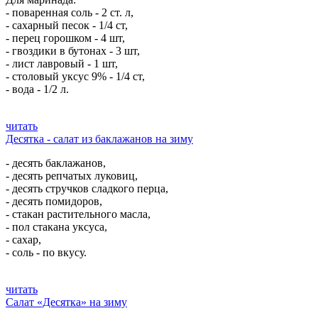
- поваренная соль - 2 ст. л,
- сахарный песок - 1/4 ст,
- перец горошком - 4 шт,
- гвоздики в бутонах - 3 шт,
- лист лавровый - 1 шт,
- столовый уксус 9% - 1/4 ст,
- вода - 1/2 л.
читать
Десятка - салат из баклажанов на зиму
- десять баклажанов,
- десять репчатых луковиц,
- десять стручков сладкого перца,
- десять помидоров,
- стакан растительного масла,
- пол стакана уксуса,
- сахар,
- соль - по вкусу.
читать
Салат «Десятка» на зиму