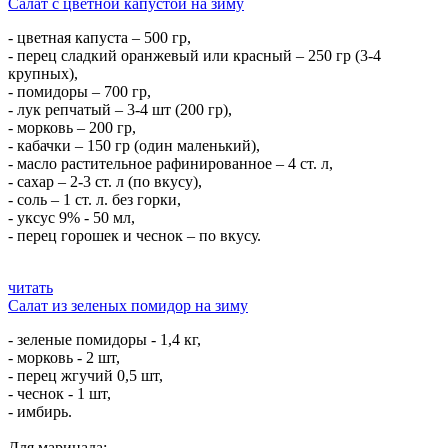
Салат с цветной капустой на зиму
- цветная капуста – 500 гр,
- перец сладкий оранжевый или красный – 250 гр (3-4
крупных),
- помидоры – 700 гр,
- лук репчатый – 3-4 шт (200 гр),
- морковь – 200 гр,
- кабачки – 150 гр (один маленький),
- масло растительное рафинированное – 4 ст. л,
- сахар – 2-3 ст. л (по вкусу),
- соль – 1 ст. л. без горки,
- уксус 9% - 50 мл,
- перец горошек и чеснок – по вкусу.
читать
Салат из зеленых помидор на зиму
- зеленые помидоры - 1,4 кг,
- морковь - 2 шт,
- перец жгучий 0,5 шт,
- чеснок - 1 шт,
- имбирь.
Для маринада: