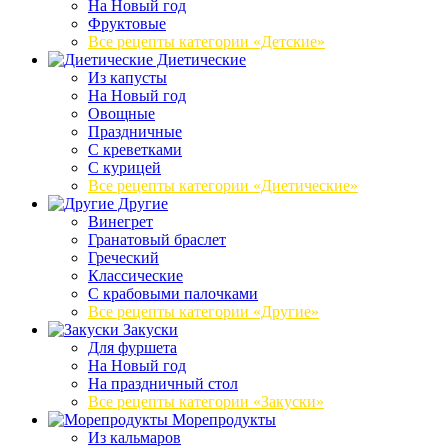
На Новый год
Фруктовые
Все рецепты категории «Детские»
Диетические
Из капусты
На Новый год
Овощные
Праздничные
С креветками
С курицей
Все рецепты категории «Диетические»
Другие
Винегрет
Гранатовый браслет
Греческий
Классические
С крабовыми палочками
Все рецепты категории «Другие»
Закуски
Для фуршета
На Новый год
На праздничный стол
Все рецепты категории «Закуски»
Морепродукты
Из кальмаров