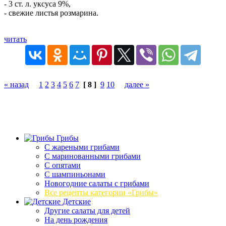
- 3 ст. л. уксуса 9%,
- свежие листья розмарина.
читать
« назад
1
2
3
4
5
6
7
[ 8 ]
9
10
далее »
Грибы
C жареными грибами
C маринованными грибами
C опятами
C шампиньонами
Новогодние салаты с грибами
Все рецепты категории «Грибы»
Детские
Другие салаты для детей
На день рождения