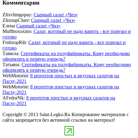
Комментарии
Zlixvlimgopay:
Сырный салат «Чиз»
ZlixnupClure:
Сырный салат «Чиз»
Елена
Сырный салат «Чиз»
Mufftroxoxino:
Салат, который не надо варить - все порезал и
готово
FrubzopRib:
Салат, который не надо варить - все порезал и
готово
Тамила:
Сертификаты на полуфабрикаты. Кому необходимо
оформлять в первую очередь?
Татьяна:
Сертификаты на полуфабрикаты. Кому необходимо
оформлять в первую очередь?
WebMotorist:
8 рецептов простых и вкусных салатов на
Пасху-2021
WebMotorist:
8 рецептов простых и вкусных салатов на
Пасху-2021
AFedorNk:
8 рецептов простых и вкусных салатов на
Пасху-2021
Copyright © 2013 Salat-Legko.Ru Копирование материалов с
сайта запрещается без активной ссылки на материал!