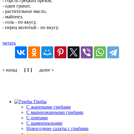
- горсть грецких орехов,
- один гранат,
- растительное масло,
- майонез,
- соль - по вкусу,
- перец молотый - по вкусу.
читать
« назад
[ 1 ]
далее »
Грибы
C жареными грибами
C маринованными грибами
C опятами
C шампиньонами
Новогодние салаты с грибами
Все рецепты категории «Грибы»