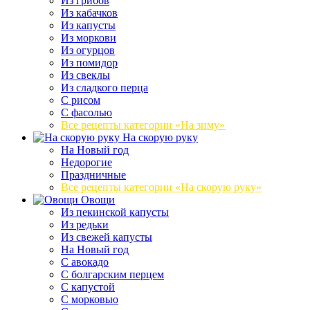
Из грибов
Из кабачков
Из капусты
Из моркови
Из огурцов
Из помидор
Из свеклы
Из сладкого перца
С рисом
С фасолью
Все рецепты категории «На зиму»
На скорую руку
На Новый год
Недорогие
Праздничные
Все рецепты категории «На скорую руку»
Овощи
Из пекинской капусты
Из редьки
Из свежей капусты
На Новый год
С авокадо
С болгарским перцем
С капустой
С морковью