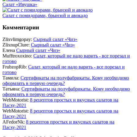
Салат «Ивушка»
Салат с помидорами, брынзой и авокадо
Комментарии
Zlixvlimgopay:
Сырный салат «Чиз»
ZlixnupClure:
Сырный салат «Чиз»
Елена
Сырный салат «Чиз»
Mufftroxoxino:
Салат, который не надо варить - все порезал и
готово
FrubzopRib:
Салат, который не надо варить - все порезал и
готово
Тамила:
Сертификаты на полуфабрикаты. Кому необходимо
оформлять в первую очередь?
Татьяна:
Сертификаты на полуфабрикаты. Кому необходимо
оформлять в первую очередь?
WebMotorist:
8 рецептов простых и вкусных салатов на
Пасху-2021
WebMotorist:
8 рецептов простых и вкусных салатов на
Пасху-2021
AFedorNk:
8 рецептов простых и вкусных салатов на
Пасху-2021