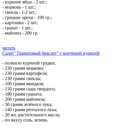
- куриное яйцо - 2 шт.;
- морковь - 1 шт.;
- свекла - 1-2 шт.;
- грецкие орехи - 100 гр.;
- картошка - 2 шт.;
- гранат - 1 шт.;
- майонез - 200 гр.
читать
Салат" Гранатовый браслет" с копченой курицей
- полкило куриной грудки;
- 230 грамм моркови;
- 230 грамм картофеля;
- 230 грамм свеклы;
- 100 грамм миндаля;
- 150 грамм сыра твердого;
- 180 грамм граната;
- 200 грамм майонеза;
- 50 грамм зелёного лука;
- 140 грамм репчатого лука;
- 20 мл. растительного масла;
- по вкусу соль, зелень.