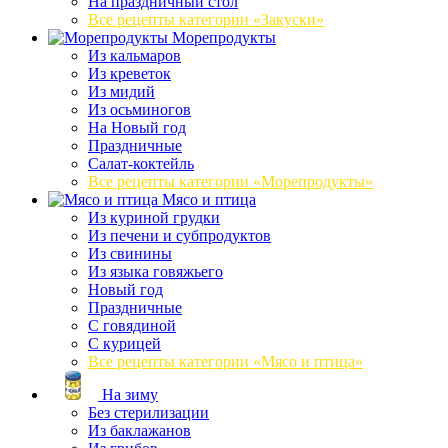
На праздничный стол
Все рецепты категории «Закуски»
Морепродукты
Из кальмаров
Из креветок
Из мидий
Из осьминогов
На Новый год
Праздничные
Салат-коктейль
Все рецепты категории «Морепродукты»
Мясо и птица
Из куриной грудки
Из печени и субпродуктов
Из свинины
Из языка говяжьего
Новый год
Праздничные
С говядиной
С курицей
Все рецепты категории «Мясо и птица»
На зиму
Без стерилизации
Из баклажанов