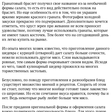
Гранатовый браслет получил свое название из-за необычной
формы салата, то есть его вид действительно похож на
браслет. Но еще особенность его в том, что он украшен
яркими зернами красного граната. Фотография холодной
закуски прекрасно это подчеркивает. Дополнительно хочется
отметить, что хруст зерен при жевании не всем приносит
удовольствие, поэтому лучше использовать гранаты, которые
не имеют таких косточек. Тем более что на сегодняшний день
их легко купить на рынке.
Из опыта многих хозяек известно, что приготовление данного
шедевра с курицей (отварной) дает салату больше сочности,
нежели использовать другое мясо. Слои выкладываются
ровные, тем самым форма очаровывает своим видом. Исходя
из чего, такой кулинарный шедевр прижился на многих
торжественных застольях.
Безусловно, по поводу приготовления и разнообразия блюд
существует множество мнений и рецептов. Спорить об этом
не стоит, потому что многие вообще готовят такое лакомство
со шпротами. Но если сочетание вкуса нравится, почему бы и
нет. Ведь некоторые рыбу любят больше чем мясо.
После придания оригинальной формы и оформления салата
важно подчеркнуть оригинальность блюда. Для этого лучше