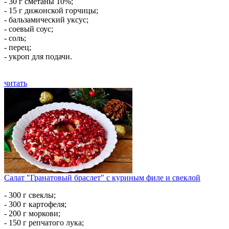
- 30 г сметаны 10%;
- 15 г дижонской горчицы;
- бальзамический уксус;
- соевый соус;
- соль;
- перец;
- укроп для подачи.
читать
Салат "Гранатовый браслет" с куриным филе и свеклой
- 300 г свеклы;
- 300 г картофеля;
- 200 г моркови;
- 150 г репчатого лука;