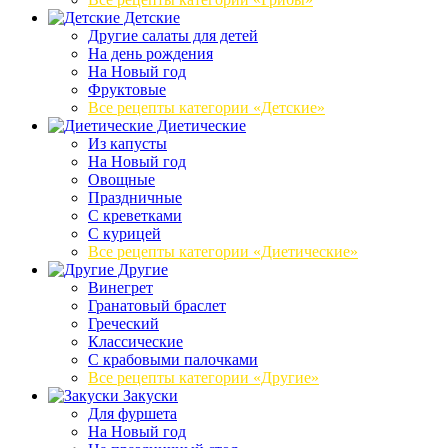
Детские
Другие салаты для детей
На день рождения
На Новый год
Фруктовые
Все рецепты категории «Детские»
Диетические
Из капусты
На Новый год
Овощные
Праздничные
С креветками
С курицей
Все рецепты категории «Диетические»
Другие
Винегрет
Гранатовый браслет
Греческий
Классические
С крабовыми палочками
Все рецепты категории «Другие»
Закуски
Для фуршета
На Новый год