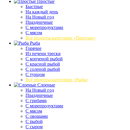
Простые
Быстрые
На каждый день
На Новый год
Праздничные
С морепродуктами
С мясом
Все рецепты категории «Простые»
Рыба
Горячие
Из печени трески
С копченой рыбой
С красной рыбой
С соленой рыбой
С тунцом
Все рецепты категории «Рыба»
Слоеные
На Новый год
Праздничные
С грибами
С морепродуктами
С мясом
С овощами
С рыбой
С сыром