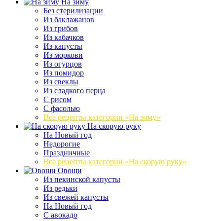
На зиму
Без стерилизации
Из баклажанов
Из грибов
Из кабачков
Из капусты
Из моркови
Из огурцов
Из помидор
Из свеклы
Из сладкого перца
С рисом
С фасолью
Все рецепты категории «На зиму»
На скорую руку
На Новый год
Недорогие
Праздничные
Все рецепты категории «На скорую руку»
Овощи
Из пекинской капусты
Из редьки
Из свежей капусты
На Новый год
С авокадо