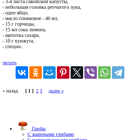
- 3-4 листа савойской капусты,
- небольшая головка репчатого лука,
- одно яйцо,
- масло оливковое - 40 мл,
- 15 г горчицы,
- 15 мл сока лимона,
- щепотка сахара,
- 10 г кунжута,
- специи.
читать
« назад
[ 1 ]
2
3
далее »
Грибы
C жареными грибами
C маринованными грибами