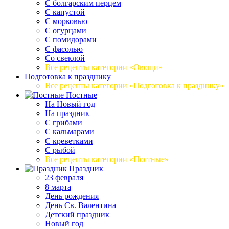
С болгарским перцем
С капустой
С морковью
С огурцами
С помидорами
С фасолью
Со свеклой
Все рецепты категории «Овощи»
Подготовка к празднику
Все рецепты категории «Подготовка к празднику»
Постные
На Новый год
На праздник
С грибами
С кальмарами
С креветками
С рыбой
Все рецепты категории «Постные»
Праздник
23 февраля
8 марта
День рождения
День Св. Валентина
Детский праздник
Новый год