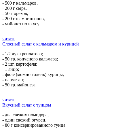
- 500 г кальмаров,
- 200 г сыра,
- 50 г орехов,
- 200 г шампиньонов,
- майонез по вкусу.
читать
Слоеный салат с кальмаром и курицей
- 1/2 лука репчатого;
- 50 гр. копченого кальмара;
- 2 шт. картофеля;
- 1 яйцо;
- филе (можно голень) курицы;
- пармезан;
- 50 гр. майонеза.
читать
Вкусный салат с тунцом
- два свежих помидора,
- один свежий огурец,
- 80 г консервированного тунца,