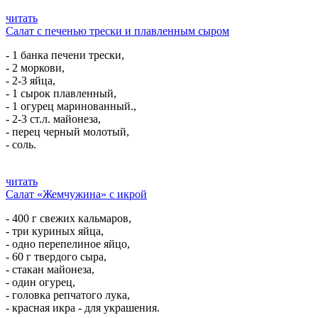
читать
Салат с печенью трески и плавленным сыром
- 1 банка печени трески,
- 2 моркови,
- 2-3 яйца,
- 1 сырок плавленный,
- 1 огурец маринованный.,
- 2-3 ст.л. майонеза,
- перец черный молотый,
- соль.
читать
Салат «Жемчужина» с икрой
- 400 г свежих кальмаров,
- три куриных яйца,
- одно перепелиное яйцо,
- 60 г твердого сыра,
- стакан майонеза,
- один огурец,
- головка репчатого лука,
- красная икра - для украшения.