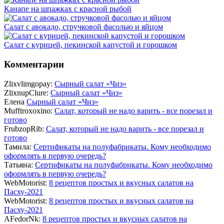
Канапе на шпажках с красной рыбой
Салат с авокадо, стручковой фасолью и яйцом
Салат с курицей, пекинской капустой и горошком
Комментарии
Zlixvlimgopay:
Сырный салат «Чиз»
ZlixnupClure:
Сырный салат «Чиз»
Елена
Сырный салат «Чиз»
Mufftroxoxino:
Салат, который не надо варить - все порезал и
готово
FrubzopRib:
Салат, который не надо варить - все порезал и
готово
Тамила:
Сертификаты на полуфабрикаты. Кому необходимо
оформлять в первую очередь?
Татьяна:
Сертификаты на полуфабрикаты. Кому необходимо
оформлять в первую очередь?
WebMotorist:
8 рецептов простых и вкусных салатов на
Пасху-2021
WebMotorist:
8 рецептов простых и вкусных салатов на
Пасху-2021
AFedorNk:
8 рецептов простых и вкусных салатов на