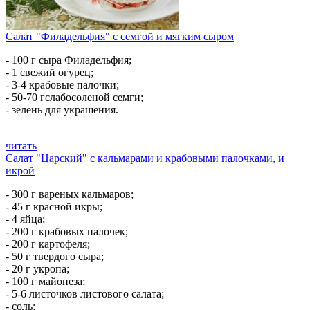
Салат "Филадельфия" с семгой и мягким сыром
- 100 г сыра Филадельфия;
- 1 свежий огурец;
- 3-4 крабовые палочки;
- 50-70 гслабосоленой семги;
- зелень для украшения.
читать
Салат "Царский" с кальмарами и крабовыми палочками, и
икрой
- 300 г вареных кальмаров;
- 45 г красной икры;
- 4 яйца;
- 200 г крабовых палочек;
- 200 г картофеля;
- 50 г твердого сыра;
- 20 г укропа;
- 100 г майонеза;
- 5-6 листочков листового салата;
- соль;