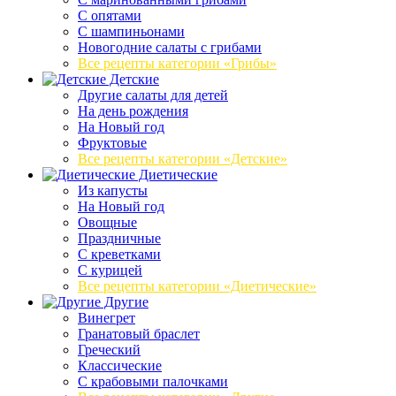
C опятами
C шампиньонами
Новогодние салаты с грибами
Все рецепты категории «Грибы»
Детские
Другие салаты для детей
На день рождения
На Новый год
Фруктовые
Все рецепты категории «Детские»
Диетические
Из капусты
На Новый год
Овощные
Праздничные
С креветками
С курицей
Все рецепты категории «Диетические»
Другие
Винегрет
Гранатовый браслет
Греческий
Классические
С крабовыми палочками