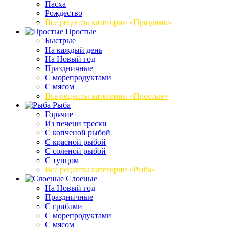
Пасха
Рождество
Все рецепты категории «Праздник»
Простые
Быстрые
На каждый день
На Новый год
Праздничные
С морепродуктами
С мясом
Все рецепты категории «Простые»
Рыба
Горячие
Из печени трески
С копченой рыбой
С красной рыбой
С соленой рыбой
С тунцом
Все рецепты категории «Рыба»
Слоеные
На Новый год
Праздничные
С грибами
С морепродуктами
С мясом