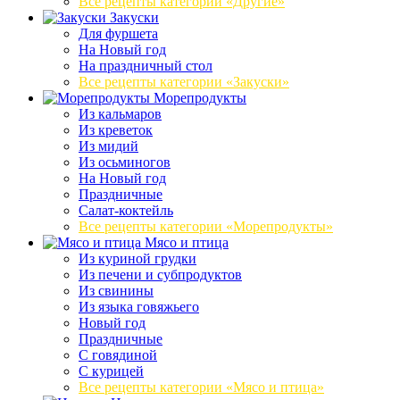
Все рецепты категории «Другие»
Закуски
Для фуршета
На Новый год
На праздничный стол
Все рецепты категории «Закуски»
Морепродукты
Из кальмаров
Из креветок
Из мидий
Из осьминогов
На Новый год
Праздничные
Салат-коктейль
Все рецепты категории «Морепродукты»
Мясо и птица
Из куриной грудки
Из печени и субпродуктов
Из свинины
Из языка говяжьего
Новый год
Праздничные
С говядиной
С курицей
Все рецепты категории «Мясо и птица»