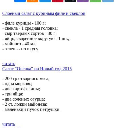
Слоеный салат с куриным филе и свеклой
- филе курицы - 100 г;
- свекла - 1 средняя головка;
- сыр твердых сортов - 30 г;
- яйцо, сваренное вкрутую - 1 шт.;
- майонез - 40 мл;
- зелень - по вкусу.
читать
Салат "Овечка" на Новый год 2015
- 200 гр отварного мяса;
- одна морковь;
- две картофелины;
- три яйца;
- два соленых огурца;
- 2 ст. ложки майонеза;
- маленький пучок петрушки.
читать