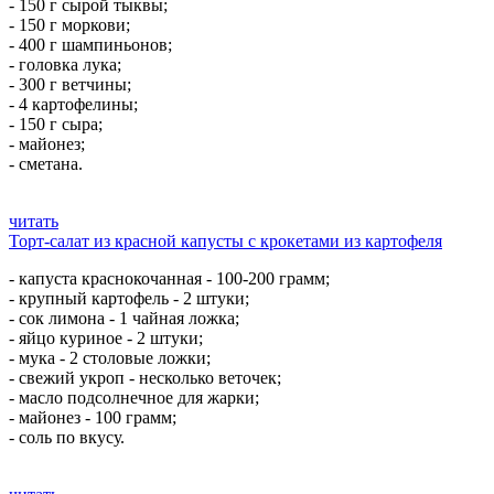
- 150 г сырой тыквы;
- 150 г моркови;
- 400 г шампиньонов;
- головка лука;
- 300 г ветчины;
- 4 картофелины;
- 150 г сыра;
- майонез;
- сметана.
читать
Торт-салат из красной капусты с крокетами из картофеля
- капуста краснокочанная - 100-200 грамм;
- крупный картофель - 2 штуки;
- сок лимона - 1 чайная ложка;
- яйцо куриное - 2 штуки;
- мука - 2 столовые ложки;
- свежий укроп - несколько веточек;
- масло подсолнечное для жарки;
- майонез - 100 грамм;
- соль по вкусу.