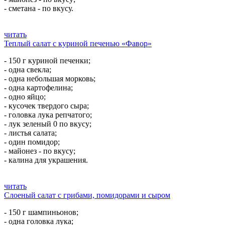
- сметана - по вкусу.
читать
Теплый салат с куриной печенью «Фавор»
- 150 г куриной печенки;
- одна свекла;
- одна небольшая морковь;
- одна картофелина;
- одно яйцо;
- кусочек твердого сыра;
- головка лука репчатого;
- лук зеленый 0 по вкусу;
- листья салата;
- один помидор;
- майонез - по вкусу;
- калина для украшения.
читать
Слоеный салат с грибами, помидорами и сыром
- 150 г шампиньонов;
- одна головка лука;