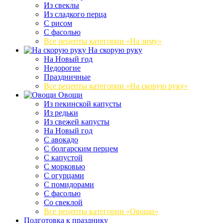
Из свеклы
Из сладкого перца
С рисом
С фасолью
Все рецепты категории «На зиму»
На скорую руку
На Новый год
Недорогие
Праздничные
Все рецепты категории «На скорую руку»
Овощи
Из пекинской капусты
Из редьки
Из свежей капусты
На Новый год
С авокадо
С болгарским перцем
С капустой
С морковью
С огурцами
С помидорами
С фасолью
Со свеклой
Все рецепты категории «Овощи»
Подготовка к празднику