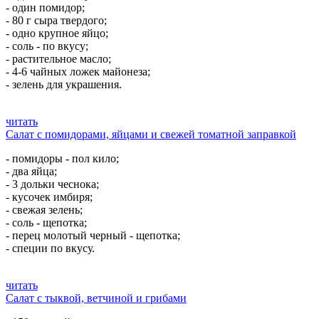
- один помидор;
- 80 г сыра твердого;
- одно крупное яйцо;
- соль - по вкусу;
- растительное масло;
- 4-6 чайных ложек майонеза;
- зелень для украшения.
читать
Салат с помидорами, яйцами и свежей томатной заправкой
- помидоры - пол кило;
- два яйца;
- 3 дольки чеснока;
- кусочек имбиря;
- свежая зелень;
- соль - щепотка;
- перец молотый черный - щепотка;
- специи по вкусу.
читать
Салат с тыквой, ветчиной и грибами