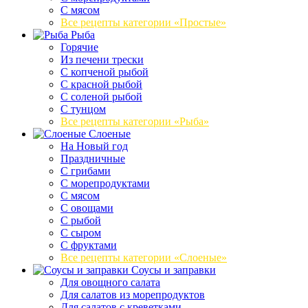
С мясом
Все рецепты категории «Простые»
Рыба
Горячие
Из печени трески
С копченой рыбой
С красной рыбой
С соленой рыбой
С тунцом
Все рецепты категории «Рыба»
Слоеные
На Новый год
Праздничные
С грибами
С морепродуктами
С мясом
С овощами
С рыбой
С сыром
С фруктами
Все рецепты категории «Слоеные»
Соусы и заправки
Для овощного салата
Для салатов из морепродуктов
Для салатов с креветками