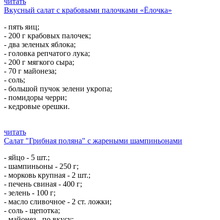
читать
Вкусный салат с крабовыми палочками «Ёлочка»
- пять яиц;
- 200 г крабовых палочек;
- два зеленых яблока;
- головка репчатого лука;
- 200 г мягкого сыра;
- 70 г майонеза;
- соль;
- большой пучок зелени укропа;
- помидоры черри;
- кедровые орешки.
читать
Салат "Грибная поляна" с жареными шампиньонами
- яйцо - 5 шт.;
- шампиньоны - 250 г;
- морковь крупная - 2 шт.;
- печень свиная - 400 г;
- зелень - 100 г;
- масло сливочное - 2 ст. ложки;
- соль - щепотка;
- майонез - по вкусу;