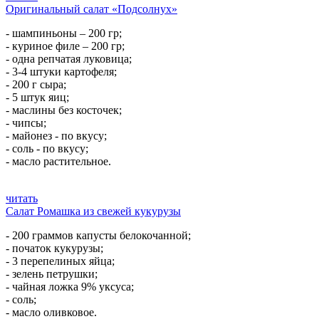
Оригинальный салат «Подсолнух»
- шампиньоны – 200 гр;
- куриное филе – 200 гр;
- одна репчатая луковица;
- 3-4 штуки картофеля;
- 200 г сыра;
- 5 штук яиц;
- маслины без косточек;
- чипсы;
- майонез - по вкусу;
- соль - по вкусу;
- масло растительное.
читать
Салат Ромашка из свежей кукурузы
- 200 граммов капусты белокочанной;
- початок кукурузы;
- 3 перепелиных яйца;
- зелень петрушки;
- чайная ложка 9% уксуса;
- соль;
- масло оливковое.