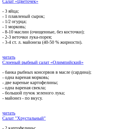
Салат «Цветочек»
- 3 яйца;
- 1 плавленый сырок;
- 1/2 огурца;
- 1 морковь;
- 8-10 маслин (очищенные, без косточки);
- 2-3 веточки лука-порея;
- 3-4 ст. л. майонеза (40-50 % жирности).
читать
Слоеный рыбный салат «Олимпийский»
- банка рыбных консервов в масле (сардина);
- одна вареная морковь;
- две вареные картофелины;
- одна вареная свекла;
- большой пучок зеленого лука;
- майонез - по вкусу.
читать
Салат "Хрустальный"
- 2 картофелины;