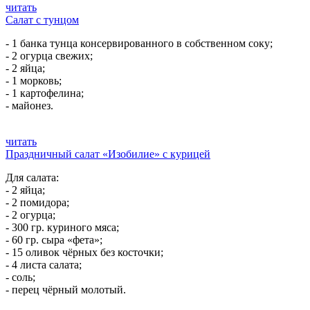
читать
Салат с тунцом
- 1 банка тунца консервированного в собственном соку;
- 2 огурца свежих;
- 2 яйца;
- 1 морковь;
- 1 картофелина;
- майонез.
читать
Праздничный салат «Изобилие» с курицей
Для салата:
- 2 яйца;
- 2 помидора;
- 2 огурца;
- 300 гр. куриного мяса;
- 60 гр. сыра «фета»;
- 15 оливок чёрных без косточки;
- 4 листа салата;
- соль;
- перец чёрный молотый.