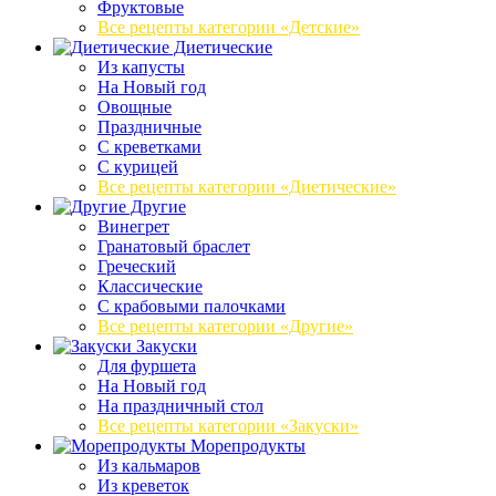
Фруктовые
Все рецепты категории «Детские»
Диетические
Из капусты
На Новый год
Овощные
Праздничные
С креветками
С курицей
Все рецепты категории «Диетические»
Другие
Винегрет
Гранатовый браслет
Греческий
Классические
С крабовыми палочками
Все рецепты категории «Другие»
Закуски
Для фуршета
На Новый год
На праздничный стол
Все рецепты категории «Закуски»
Морепродукты
Из кальмаров
Из креветок