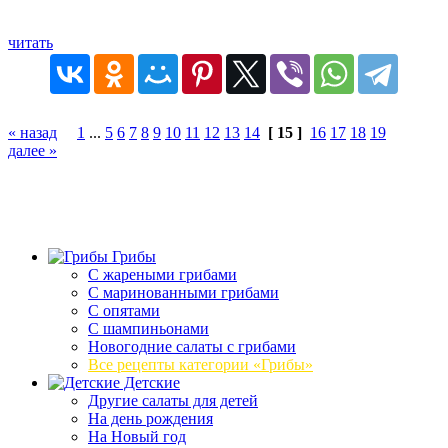
читать
« назад
1
...
5
6
7
8
9
10
11
12
13
14
[ 15 ]
16
17
18
19
далее »
Грибы
C жареными грибами
C маринованными грибами
C опятами
C шампиньонами
Новогодние салаты с грибами
Все рецепты категории «Грибы»
Детские
Другие салаты для детей
На день рождения
На Новый год