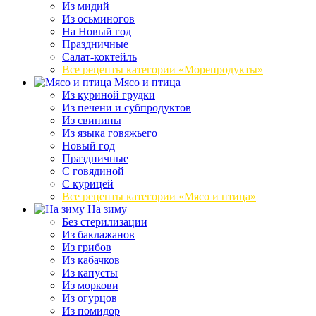
Из мидий
Из осьминогов
На Новый год
Праздничные
Салат-коктейль
Все рецепты категории «Морепродукты»
Мясо и птица
Из куриной грудки
Из печени и субпродуктов
Из свинины
Из языка говяжьего
Новый год
Праздничные
С говядиной
С курицей
Все рецепты категории «Мясо и птица»
На зиму
Без стерилизации
Из баклажанов
Из грибов
Из кабачков
Из капусты
Из моркови
Из огурцов
Из помидор