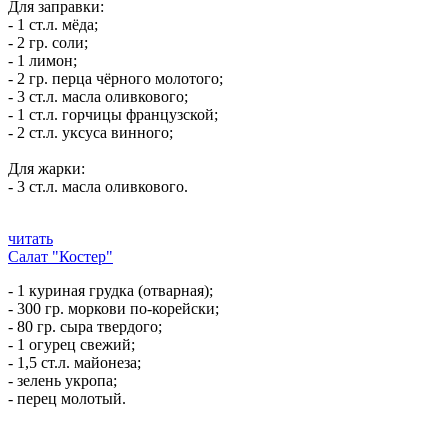
Для заправки:
- 1 ст.л. мёда;
- 2 гр. соли;
- 1 лимон;
- 2 гр. перца чёрного молотого;
- 3 ст.л. масла оливкового;
- 1 ст.л. горчицы французской;
- 2 ст.л. уксуса винного;
Для жарки:
- 3 ст.л. масла оливкового.
читать
Салат "Костер"
- 1 куриная грудка (отварная);
- 300 гр. моркови по-корейски;
- 80 гр. сыра твердого;
- 1 огурец свежий;
- 1,5 ст.л. майонеза;
- зелень укропа;
- перец молотый.