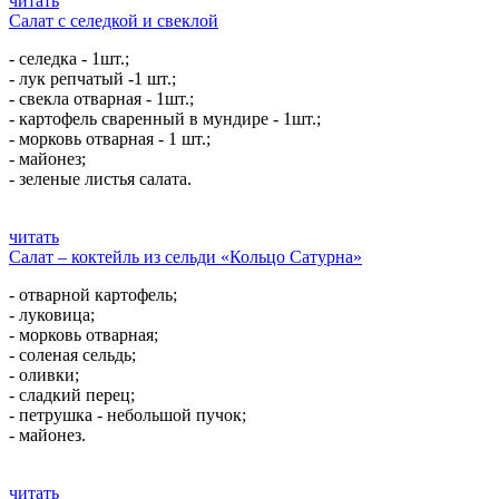
читать
Салат с селедкой и свеклой
- селедка - 1шт.;
- лук репчатый -1 шт.;
- свекла отварная - 1шт.;
- картофель сваренный в мундире - 1шт.;
- морковь отварная - 1 шт.;
- майонез;
- зеленые листья салата.
читать
Салат – коктейль из сельди «Кольцо Сатурна»
- отварной картофель;
- луковица;
- морковь отварная;
- соленая сельдь;
- оливки;
- сладкий перец;
- петрушка - небольшой пучок;
- майонез.
читать