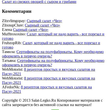
Салат из свежих овощей с сыром и грибами
Комментарии
Zlixvlimgopay:
Сырный салат «Чиз»
ZlixnupClure:
Сырный салат «Чиз»
Елена
Сырный салат «Чиз»
Mufftroxoxino:
Салат, который не надо варить - все порезал и
готово
FrubzopRib:
Салат, который не надо варить - все порезал и
готово
Тамила:
Сертификаты на полуфабрикаты. Кому необходимо
оформлять в первую очередь?
Татьяна:
Сертификаты на полуфабрикаты. Кому необходимо
оформлять в первую очередь?
WebMotorist:
8 рецептов простых и вкусных салатов на
Пасху-2021
WebMotorist:
8 рецептов простых и вкусных салатов на
Пасху-2021
AFedorNk:
8 рецептов простых и вкусных салатов на
Пасху-2021
Copyright © 2013 Salat-Legko.Ru Копирование материалов с
сайта запрещается без активной ссылки на материал!