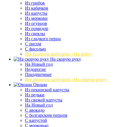
Из грибов
Из кабачков
Из капусты
Из моркови
Из огурцов
Из помидор
Из свеклы
Из сладкого перца
С рисом
С фасолью
Все рецепты категории «На зиму»
На скорую руку
На Новый год
Недорогие
Праздничные
Все рецепты категории «На скорую руку»
Овощи
Из пекинской капусты
Из редьки
Из свежей капусты
На Новый год
С авокадо
С болгарским перцем
С капустой
С морковью