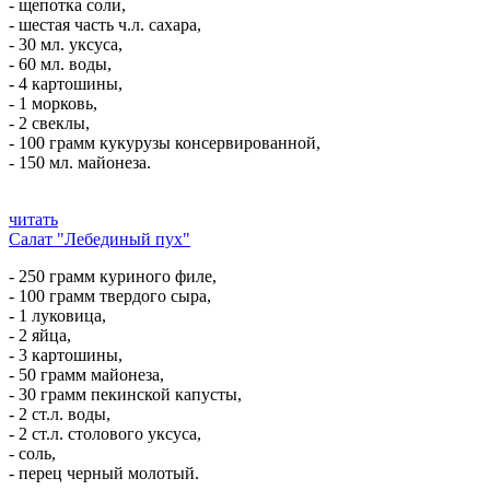
- щепотка соли,
- шестая часть ч.л. сахара,
- 30 мл. уксуса,
- 60 мл. воды,
- 4 картошины,
- 1 морковь,
- 2 свеклы,
- 100 грамм кукурузы консервированной,
- 150 мл. майонеза.
читать
Салат "Лебединый пух"
- 250 грамм куриного филе,
- 100 грамм твердого сыра,
- 1 луковица,
- 2 яйца,
- 3 картошины,
- 50 грамм майонеза,
- 30 грамм пекинской капусты,
- 2 ст.л. воды,
- 2 ст.л. столового уксуса,
- соль,
- перец черный молотый.