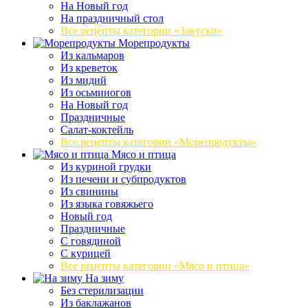
На Новый год
На праздничный стол
Все рецепты категории «Закуски»
Морепродукты
Из кальмаров
Из креветок
Из мидий
Из осьминогов
На Новый год
Праздничные
Салат-коктейль
Все рецепты категории «Морепродукты»
Мясо и птица
Из куриной грудки
Из печени и субпродуктов
Из свинины
Из языка говяжьего
Новый год
Праздничные
С говядиной
С курицей
Все рецепты категории «Мясо и птица»
На зиму
Без стерилизации
Из баклажанов