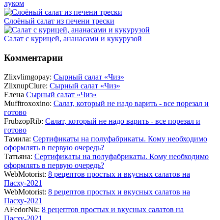
луком
Слоёный салат из печени трески
Салат с курицей, ананасами и кукурузой
Комментарии
Zlixvlimgopay:
Сырный салат «Чиз»
ZlixnupClure:
Сырный салат «Чиз»
Елена
Сырный салат «Чиз»
Mufftroxoxino:
Салат, который не надо варить - все порезал и
готово
FrubzopRib:
Салат, который не надо варить - все порезал и
готово
Тамила:
Сертификаты на полуфабрикаты. Кому необходимо
оформлять в первую очередь?
Татьяна:
Сертификаты на полуфабрикаты. Кому необходимо
оформлять в первую очередь?
WebMotorist:
8 рецептов простых и вкусных салатов на
Пасху-2021
WebMotorist:
8 рецептов простых и вкусных салатов на
Пасху-2021
AFedorNk:
8 рецептов простых и вкусных салатов на
Пасху-2021