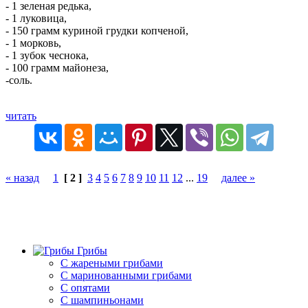
- 1 зеленая редька,
- 1 луковица,
- 150 грамм куриной грудки копченой,
- 1 морковь,
- 1 зубок чеснока,
- 100 грамм майонеза,
-соль.
читать
« назад
1
[ 2 ]
3
4
5
6
7
8
9
10
11
12
...
19
далее »
Грибы
C жареными грибами
C маринованными грибами
C опятами
C шампиньонами