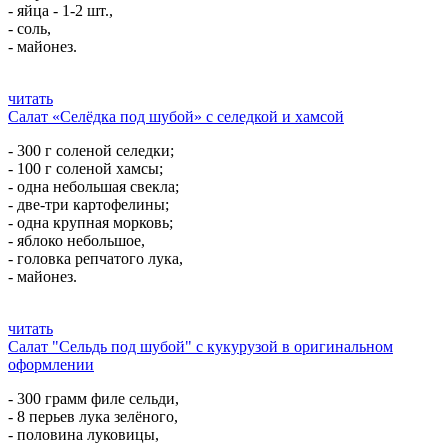
- яйца - 1-2 шт.,
- соль,
- майонез.
читать
Салат «Селёдка под шубой» с селедкой и хамсой
- 300 г соленой селедки;
- 100 г соленой хамсы;
- одна небольшая свекла;
- две-три картофелины;
- одна крупная морковь;
- яблоко небольшое,
- головка репчатого лука,
- майонез.
читать
Салат "Сельдь под шубой" с кукурузой в оригинальном
оформлении
- 300 грамм филе сельди,
- 8 перьев лука зелёного,
- половина луковицы,