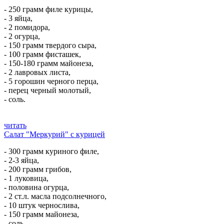
- 250 грамм филе курицы,
- 3 яйца,
- 2 помидора,
- 2 огурца,
- 150 грамм твердого сыра,
- 100 грамм фисташек,
- 150-180 грамм майонеза,
- 2 лавровых листа,
- 5 горошин черного перца,
- перец черный молотый,
- соль.
читать
Салат "Меркурий" с курицей
- 300 грамм куриного филе,
- 2-3 яйца,
- 200 грамм грибов,
- 1 луковица,
- половина огурца,
- 2 ст.л. масла подсолнечного,
- 10 штук чернослива,
- 150 грамм майонеза,
- соль,