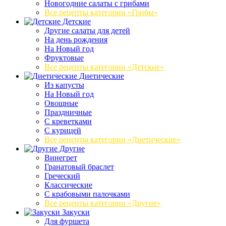
Новогодние салаты с грибами
Все рецепты категории «Грибы»
Детские
Другие салаты для детей
На день рождения
На Новый год
Фруктовые
Все рецепты категории «Детские»
Диетические
Из капусты
На Новый год
Овощные
Праздничные
С креветками
С курицей
Все рецепты категории «Диетические»
Другие
Винегрет
Гранатовый браслет
Греческий
Классические
С крабовыми палочками
Все рецепты категории «Другие»
Закуски
Для фуршета