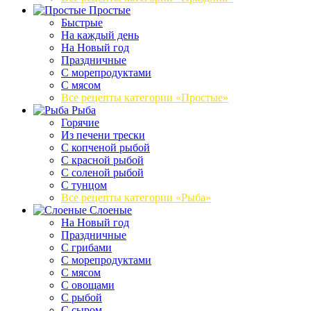
Простые
Быстрые
На каждый день
На Новый год
Праздничные
С морепродуктами
С мясом
Все рецепты категории «Простые»
Рыба
Горячие
Из печени трески
С копченой рыбой
С красной рыбой
С соленой рыбой
С тунцом
Все рецепты категории «Рыба»
Слоеные
На Новый год
Праздничные
С грибами
С морепродуктами
С мясом
С овощами
С рыбой
С сыром