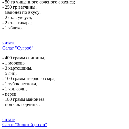
- 50 гр чищенного соленого арахиса;
- 250 гр ветчины;
- майонез по вкусу;
- 2 ст.л. уксуса;
- 2 ст.л. сахара;
- 1 яблоко.
читать
Салат "Сугроб"
- 400 грамм свинины,
- 1 морковь,
- 3 картошины,
- 5 яиц,
- 100 грамм твердого сыра,
- 1 зубок чеснока,
- 1 ч.л. соли,
- перец,
- 180 грамм майонеза,
- пол ч.л. горчицы.
читать
Салат "Золотой розан"