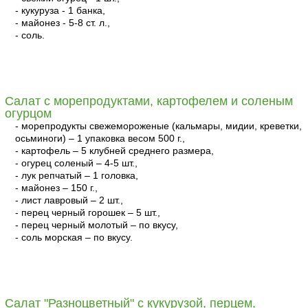
- кукуруза - 1 банка,
- майонез - 5-8 ст. л.,
- соль.
читать
Салат с морепродуктами, картофелем и соленым
огурцом
- морепродукты свежемороженые (кальмары, мидии, креветки,
осьминоги) – 1 упаковка весом 500 г.,
- картофель – 5 клубней среднего размера,
- огурец соленый – 4-5 шт.,
- лук репчатый – 1 головка,
- майонез – 150 г.,
- лист лавровый – 2 шт.,
- перец черный горошек – 5 шт.,
- перец черный молотый – по вкусу,
- соль морская – по вкусу.
читать
Салат "Разноцветный" с кукурузой, перцем,