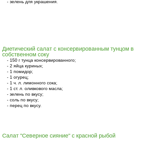
- зелень для украшения.
читать
Диетический салат с консервированным тунцом в
собственном соку
- 150 г тунца консервированного;
- 2 яйца куриных;
- 1 помидор;
- 1 огурец;
- 1 ч. л. лимонного сока;
- 1 ст. л. оливкового масла;
- зелень по вкусу;
- соль по вкусу;
- перец по вкусу.
читать
Салат "Северное сияние" с красной рыбой