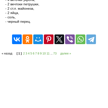
- 2 вечтоки петрушки,
- 2 ст.л. майонеза,
- 2 яйца,
- соль,
- черный перец.
читать
« назад
[ 1 ]
2
3
4
5
6
7
8
9
10
11
...
73
далее »
Copyright © 2013 Salat-Legko.Ru Копирование материалов с сайта
запрещается без активной ссылки на материал!