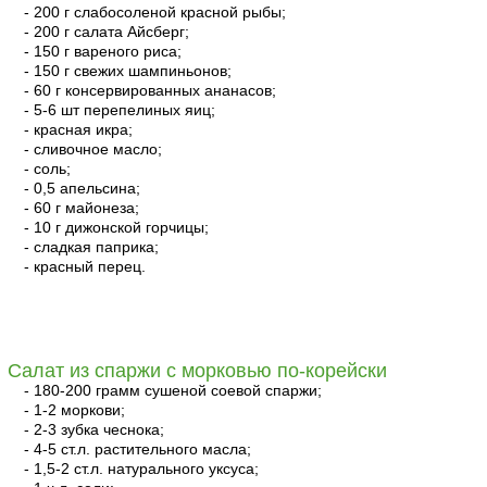
- 200 г слабосоленой красной рыбы;
- 200 г салата Айсберг;
- 150 г вареного риса;
- 150 г свежих шампиньонов;
- 60 г консервированных ананасов;
- 5-6 шт перепелиных яиц;
- красная икра;
- сливочное масло;
- соль;
- 0,5 апельсина;
- 60 г майонеза;
- 10 г дижонской горчицы;
- сладкая паприка;
- красный перец.
читать
Салат из спаржи с морковью по-корейски
- 180-200 грамм сушеной соевой спаржи;
- 1-2 моркови;
- 2-3 зубка чеснока;
- 4-5 ст.л. растительного масла;
- 1,5-2 ст.л. натурального уксуса;