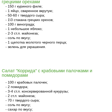
грецкими орехами
- 150 г куриного филе;
- 1 яйцо, сваренное вкрутую;
- 50-60 г твердого сыра;
- 1\3 стакана грецких орехов;
- 100 г винограда;
- 1 небольшое яблоко;
- 2-3 ст.л. майонеза;
- соль по вкусу;
- 1 щепотка молотого черного перца;
- зелень для украшения.
читать
Салат "Коррида" с крабовыми палочками и
помидорами
- 100 г крабовых палочек;
- 2 помидора;
- 3-4 ст.л. консервированной кукурузы;
- 2 ст.л. майонеза;
- 70 г твердого сыра;
- соль по вкусу;
- сахар по вкусу;