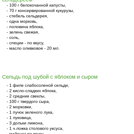
- 100 г белокочанной капусты,
- 70 г консервированной кукурузы,
- стебель сельдерея,
- одна морковь,
- половина яблока,
- зелень свежая,
- соль,
- специи - по вкусу,
- масло оливковое - 20 мл.
читать
Сельдь под шубой с яблоком и сыром
- 1 филе слабосоленой сельди,
- 2 кисло-сладких яблока,
- 2 средние свеклы,
- 100 г твердого сыра,
- 2 морковки,
- 1 пучок зеленого лука,
- 1 луковица,
- 3 дольки лимона,
- 1 ч.ложка столового уксуса,
- майонез по вкусу.