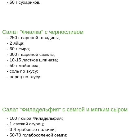
- 50 г сухариков.
читать
Салат "Фиалка" с черносливом
- 250 г вареной говядины;
- 2 яйца;
- 60 г сыра;
- 300 г вареной свеклы;
- 10-15 листков шпината;
- 50 г майонеза;
- соль по вкусу;
- перец по вкусу.
читать
Салат "Филадельфия" с семгой и мягким сыром
- 100 г сыра Филадельфия;
- 1 свежий огурец;
- 3-4 крабовые палочки;
- 50-70 гслабосоленой семги;