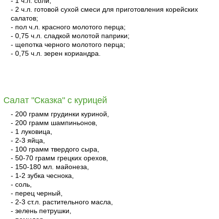
- 1 ч.л. соли;
- 2 ч.л. готовой сухой смеси для приготовления корейских
салатов;
- пол ч.л. красного молотого перца;
- 0,75 ч.л. сладкой молотой паприки;
- щепотка черного молотого перца;
- 0,75 ч.л. зерен кориандра.
читать
Салат "Сказка" с курицей
- 200 грамм грудинки куриной,
- 200 грамм шампиньонов,
- 1 луковица,
- 2-3 яйца,
- 100 грамм твердого сыра,
- 50-70 грамм грецких орехов,
- 150-180 мл. майонеза,
- 1-2 зубка чеснока,
- соль,
- перец черный,
- 2-3 ст.л. растительного масла,
- зелень петрушки,