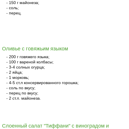
- 150 г майонеза;
- соль;
- перец.
читать
Оливье с говяжьим языком
- 200 г говяжего языка;
- 100 г вареной колбасы;
- 3-4 солных огурца;
- 2 яйца;
- 1 морковь;
- 4-5 ст.л консервированного горошка;
- соль по вкусу;
- перец по вкусу;
- 2 ст.л. майонеза.
читать
Слоенный салат "Тиффани" с виноградом и