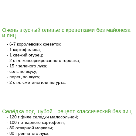
читать
Очень вкусный оливье с креветками без майонеза
и яиц
- 6-7 королевских креветок;
- 1 картофелина;
- 1 свежий огурец;
- 2 ст.л. консервированного горошка;
- 15 г зеленого лука;
- соль по вкусу;
- перец по вкусу;
- 2 ст.л. сметаны или йогурта.
читать
Селёдка под шубой - рецепт классический без яиц
- 120 г филе селедки малосольной;
- 100 г отварного картофеля;
- 80 отварной моркови;
- 80 г репчатого лука;