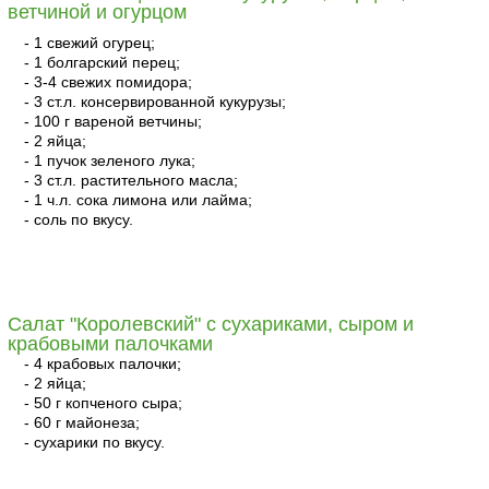
ветчиной и огурцом
- 1 свежий огурец;
- 1 болгарский перец;
- 3-4 свежих помидора;
- 3 ст.л. консервированной кукурузы;
- 100 г вареной ветчины;
- 2 яйца;
- 1 пучок зеленого лука;
- 3 ст.л. растительного масла;
- 1 ч.л. сока лимона или лайма;
- соль по вкусу.
читать
Салат "Королевский" с сухариками, сыром и
крабовыми палочками
- 4 крабовых палочки;
- 2 яйца;
- 50 г копченого сыра;
- 60 г майонеза;
- сухарики по вкусу.