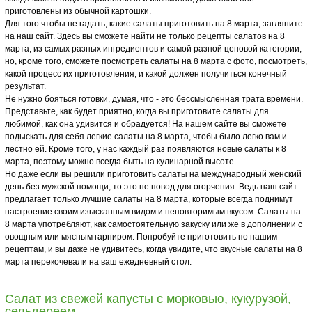
приготовлены из обычной картошки.
Для того чтобы не гадать, какие салаты приготовить на 8 марта, загляните
на наш сайт. Здесь вы сможете найти не только рецепты салатов на 8
марта, из самых разных ингредиентов и самой разной ценовой категории,
но, кроме того, сможете посмотреть салаты на 8 марта с фото, посмотреть,
какой процесс их приготовления, и какой должен получиться конечный
результат.
Не нужно бояться готовки, думая, что - это бессмысленная трата времени.
Представьте, как будет приятно, когда вы приготовите салаты для
любимой, как она удивится и обрадуется! На нашем сайте вы сможете
подыскать для себя легкие салаты на 8 марта, чтобы было легко вам и
лестно ей. Кроме того, у нас каждый раз появляются новые салаты к 8
марта, поэтому можно всегда быть на кулинарной высоте.
Но даже если вы решили приготовить салаты на международный женский
день без мужской помощи, то это не повод для огорчения. Ведь наш сайт
предлагает только лучшие салаты на 8 марта, которые всегда поднимут
настроение своим изысканным видом и неповторимым вкусом. Салаты на
8 марта употребляют, как самостоятельную закуску или же в дополнении с
овощным или мясным гарниром. Попробуйте приготовить по нашим
рецептам, и вы даже не удивитесь, когда увидите, что вкусные салаты на 8
марта перекочевали на ваш ежедневный стол.
Салат из свежей капусты с морковью, кукурузой,
сельдереем