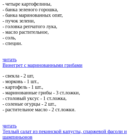
- четыре картофелины,
- банка зеленого горошка,
- банка маринованных опят,
- пучок зелени,
- головка репчатого лука,
- масло растительное,
- соль,
- специи.
читать
Винегрет с маринованными грибами
- свекла - 2 шт,
- морковь - 1 шт.,
- картофель - 1 шт.,
- маринованные грибы - 3 ст.ложки,
- столовый уксус - 1 ст.ложка,
- соленые огурцы - 2 шт.,
- растительное масло - 2 ст.ложки.
читать
Теплый салат из пекинской капусты, спаржевой фасоли и
шампиньонов