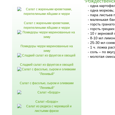
"Рождественс
- одна картофе
- одна морковь;
- пара листьев 
- маленькая бан
Салат с жареными креветками,
- горсть гранат
перепелиными яйцами и черри
- горсть грецки
- 10 г зерновой
- 8-10 мл лимон
- 25-30 мл соев
Помидоры черри маринованные на
- 1 ч. ложка ра
зиму
- соль – по вкус
- молотая смес
читать
Сладкий салат из фруктов и овощей
Салат с фасолью, сыром и оливками
"Ленивый"
Салат «Бордо»