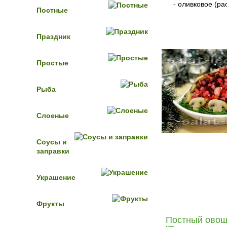
- оливковое (ра
Постные
читать
Праздник
Простые
Рыба
Слоеные
Соусы и
заправки
Украшение
Фрукты
Постный овощ