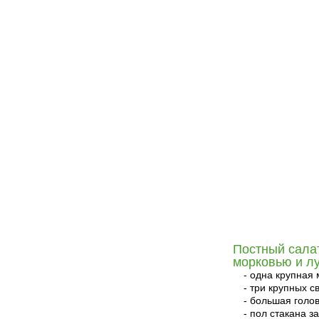
Постный салат
морковью и л
- одна крупная 
- три крупных 
- большая голов
- пол стакана 