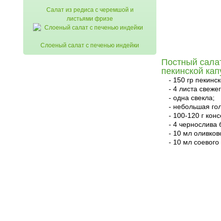
Салат из редиса с черемшой и
листьями фризе
Слоеный салат с печенью индейки
Постный салат
пекинской кап
- 150 гр пекинс
- 4 листа свеже
- одна свекла;
- небольшая го
- 100-120 г кон
- 4 чернослива 
- 10 мл оливков
- 10 мл соевого
читать