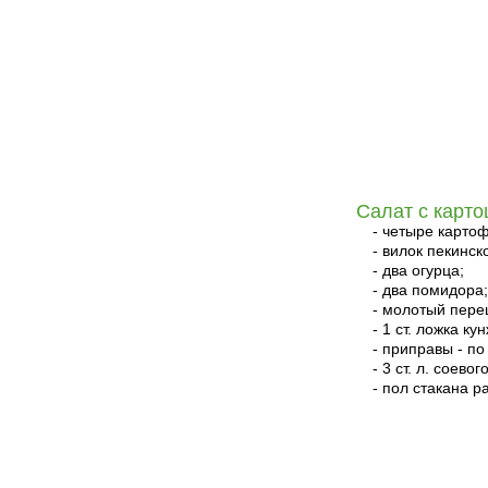
Салат с карт
- четыре карто
- вилок пекинск
- два огурца;
- два помидора;
- молотый перец
- 1 ст. ложка ку
- приправы - по 
- 3 ст. л. соевог
- пол стакана р
читать