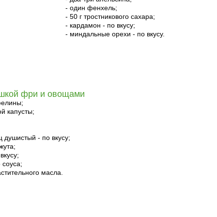
- один фенхель;
- 50 г тростникового сахара;
- кардамон - по вкусу;
- миндальные орехи - по вкусу.
ошкой фри и овощами
фелины;
ой капусты;
 душистый - по вкусу;
нжута;
вкусу;
о соуса;
астительного масла.