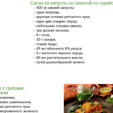
Салат из капусты со свеклой по-гурий
- 400 гр свежей капусты;
- одна морковь;
- крупная головка репчатого лука;
- один-два сладких перца;
- небольшая головка свеклы;
- три дольки чеснока;
- 8 г соли;
- 20 г сахара;
- стакан воды;
- 45 мл яблочного 6% уксуса;
- 5 г молотого черного перца;
- 60 мл растительного масла;
- пучок разнообразной зелени.
 с грибами,
уком
морковка;
свежих шампиньона;
ка репчатого лука;
замороженного зеленого