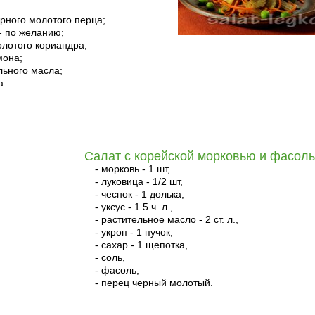
черного молотого перца;
- по желанию;
молотого кориандра;
мона;
льного масла;
а.
Салат с корейской морковью и фасол
- морковь - 1 шт,
- луковица - 1/2 шт,
- чеснок - 1 долька,
- уксус - 1.5 ч. л.,
- растительное масло - 2 ст. л.,
- укроп - 1 пучок,
- сахар - 1 щепотка,
- соль,
- фасоль,
- перец черный молотый.