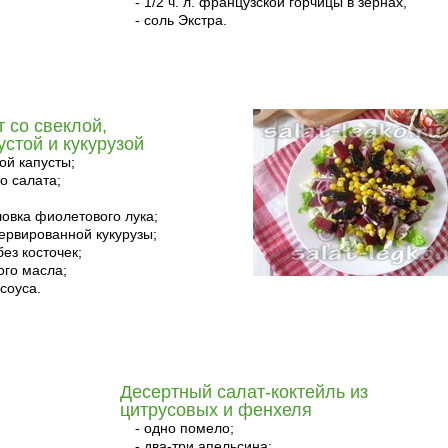
- 1/2 ч. л. французской горчицы в зёрнах,
- соль Экстра.
 со свеклой,
устой и кукурузой
кой капусты;
го салата;
ловка фиолетового лука;
сервированной кукурузы;
без косточек;
ого масла;
 соуса.
Десертный салат-коктейль из
цитрусовых и фенхеля
- одно помело;
- два-три апельсина;