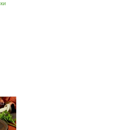
ски
читать