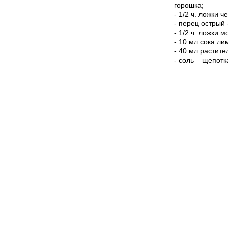
горошка;
- 1/2 ч. ложки 
- перец острый 
- 1/2 ч. ложки 
- 10 мл сока ли
- 40 мл растите
- соль – щепотк
читать