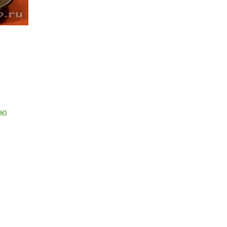
ью
читать