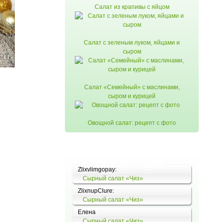
Салат из крапивы с яйцом
Салат с зеленым луком, яйцами и
сыром
Салат «Семейный» с маслинами,
сыром и курицей
Овощной салат: рецепт с фото
Комментарии
Zlixvlimgopay:
Сырный салат «Чиз»
ZlixnupClure:
Сырный салат «Чиз»
Елена
Сырный салат «Чиз»