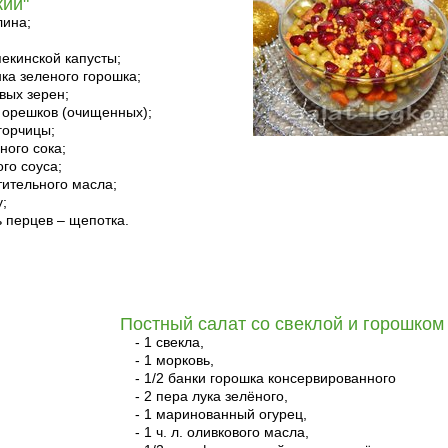
кий"
лина;
пекинской капусты;
ка зеленого горошка;
овых зерен;
х орешков (очищенных);
 горчицы;
ного сока;
ого соуса;
стительного масла;
у;
ь перцев – щепотка.
Постный салат со свеклой и горошком
- 1 свекла,
- 1 морковь,
- 1/2 банки горошка консервированного
- 2 пера лука зелёного,
- 1 маринованный огурец,
- 1 ч. л. оливкового масла,