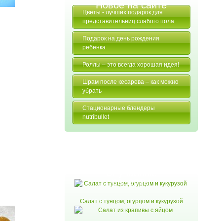
Новое на сайте
Цветы - лучших подарок для
представительниц слабого пола
Подарок на день рождения
ребенка
Роллы – это всегда хорошая идея!
Шрам после кесарева – как можно
убрать
Стационарные блендеры
nutribullet
Случайные
читать
рецепты
Салат с тунцом, огурцом и кукурузой