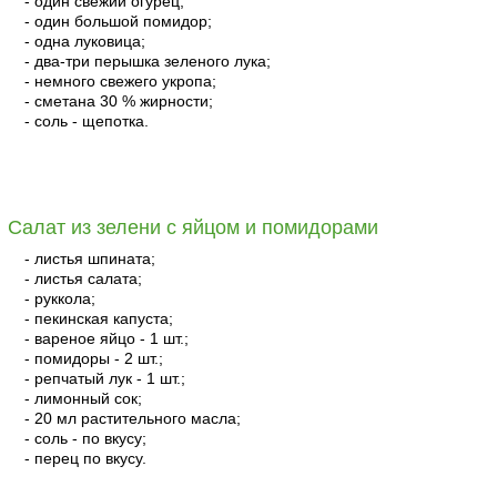
- один свежий огурец;
- один большой помидор;
- одна луковица;
- два-три перышка зеленого лука;
- немного свежего укропа;
- сметана 30 % жирности;
- соль - щепотка.
читать
Салат из зелени с яйцом и помидорами
- листья шпината;
- листья салата;
- руккола;
- пекинская капуста;
- вареное яйцо - 1 шт.;
- помидоры - 2 шт.;
- репчатый лук - 1 шт.;
- лимонный сок;
- 20 мл растительного масла;
- соль - по вкусу;
- перец по вкусу.