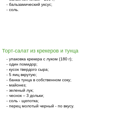
- бальзамический уксус;
- соль.
читать
Торт-салат из крекеров и тунца
- упаковка крекера с луком (180 г);
- один помидор;
- кусок твердого сыра;
- 5 яиц вкрутую;
- банка тунца в собственном соку;
- майонез;
- зеленый лук;
- чеснок – 3 дольки;
- соль - щепотка;
- перец молотый черный - по вкусу.
читать