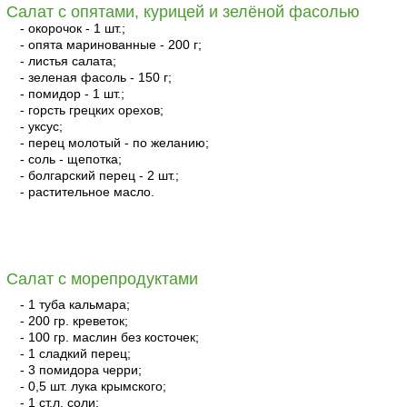
Салат с опятами, курицей и зелёной фасолью
- окорочок - 1 шт.;
- опята маринованные - 200 г;
- листья салата;
- зеленая фасоль - 150 г;
- помидор - 1 шт.;
- горсть грецких орехов;
- уксус;
- перец молотый - по желанию;
- соль - щепотка;
- болгарский перец - 2 шт.;
- растительное масло.
читать
Салат с морепродуктами
- 1 туба кальмара;
- 200 гр. креветок;
- 100 гр. маслин без косточек;
- 1 сладкий перец;
- 3 помидора черри;
- 0,5 шт. лука крымского;
- 1 ст.л. соли;