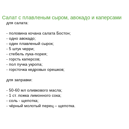
читать
Салат с плавленым сыром, авокадо и каперсами
для салата:
- половина кочана салата Бостон;
- одно авокадо;
- один плавленый сырок;
- 5 штук черри;
- стебель лука-порея;
- горсть каперсов;
- пол пучка укропа;
- горсточка кедровых орешков;
для заправки:
- 50-60 мл оливкового масла;
- 1 ст. ложка лимонного сока;
- соль - щепотка;
- чёрный молотый перец – щепотка.
читать