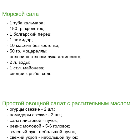
Морской салат
- 1 туба кальмара;
- 150 гр. креветок;
- 1 болгарский перец;
- 1 помидор;
- 10 маслин без косточки;
- 50 гр. моцареллы;
- половина головки лука ялтинского;
- 2 л. воды;
- 1 ст.л. майонеза;
- специи к рыбе, соль.
читать
Простой овощной салат с растительным маслом
- огурцы свежие - 2 шт.;
- помидоры свежие - 2 шт.;
- салат листовой - пучок;
- редис молодой - 5-6 головок;
- зеленый лук - небольшой пучок;
- свежий укроп - небольшой пучок;