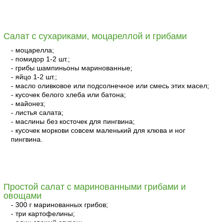
читать
Салат с сухариками, моцареллой и грибами
- моцарелла;
- помидор 1-2 шт.;
- грибы шампиньоны маринованные;
- яйцо 1-2 шт.;
- масло оливковое или подсолнечное или смесь этих масел;
- кусочек белого хлеба или батона;
- майонез;
- листья салата;
- маслины без косточек для пингвина;
- кусочек моркови совсем маленький для клюва и ног
пингвина.
читать
Простой салат с маринованными грибами и
овощами
- 300 г маринованных грибов;
- три картофелины;