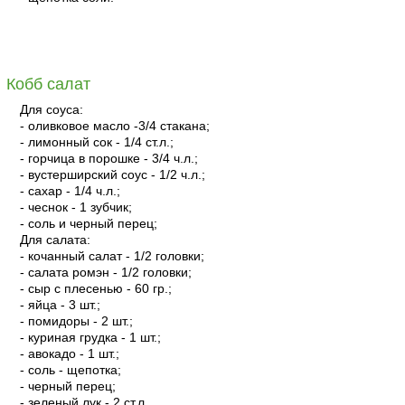
читать
Кобб салат
Для соуса:
- оливковое масло -3/4 стакана;
- лимонный сок - 1/4 ст.л.;
- горчица в порошке - 3/4 ч.л.;
- вустерширский соус - 1/2 ч.л.;
- сахар - 1/4 ч.л.;
- чеснок - 1 зубчик;
- соль и черный перец;
Для салата:
- кочанный салат - 1/2 головки;
- салата ромэн - 1/2 головки;
- сыр с плесенью - 60 гр.;
- яйца - 3 шт.;
- помидоры - 2 шт.;
- куриная грудка - 1 шт.;
- авокадо - 1 шт.;
- соль - щепотка;
- черный перец;
- зеленый лук - 2 ст.л..