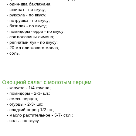
- один-два баклажана;
- шпинат - по вкусу;
- руккола - по вкусу;
- петрушка - по вкусу;
- базилик - по вкусу;
- помидоры черри - по вкусу;
- сок половины лимона;
- репчатый лук - по вкусу;
- 20 мл оливкового масла;
- соль.
читать
Овощной салат с молотым перцем
- капуста - 1/4 кочана;
- помидоры - 2-3- шт.;
- смесь перцев;
- огурцы - 2-3- шт.;
- сладкий перец 1/2 шт.;
- масло растительное - 5-7- ст.л.;
- соль - по вкусу.