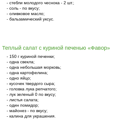
- стебли молодого чеснока - 2 шт.;
- соль - по вкусу;
- оливковое масло;
- бальзамический уксус.
читать
Теплый салат с куриной печенью «Фавор»
- 150 г куриной печенки;
- одна свекла;
- одна небольшая морковь;
- одна картофелина;
- одно яйцо;
- кусочек твердого сыра;
- головка лука репчатого;
- лук зеленый 0 по вкусу;
- листья салата;
- один помидор;
- майонез - по вкусу;
- калина для украшения.
читать