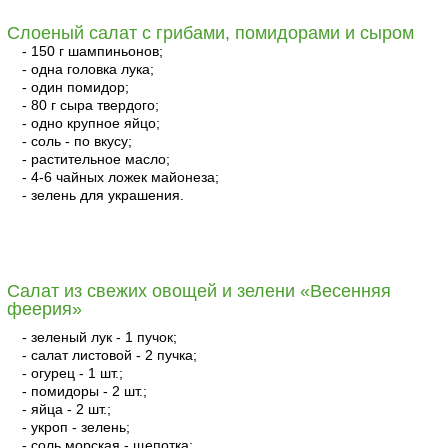
Слоеный салат с грибами, помидорами и сыром
- 150 г шампиньонов;
- одна головка лука;
- один помидор;
- 80 г сыра твердого;
- одно крупное яйцо;
- соль - по вкусу;
- растительное масло;
- 4-6 чайных ложек майонеза;
- зелень для украшения.
читать
Салат из свежих овощей и зелени «Весенняя
феерия»
- зеленый лук - 1 пучок;
- салат листовой - 2 пучка;
- огурец - 1 шт.;
- помидоры - 2 шт.;
- яйца - 2 шт.;
- укроп - зелень;
- соль морская - щепотка;