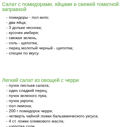
Салат с помидорами, яйцами и свежей томатной
заправкой
- помидоры - пол кило;
- два яйца;
- 3 дольки чеснока;
- кусочек имбиря;
- свежая зелень;
- соль - щепотка;
- перец молотый черный - щепотка;
- специи по вкусу.
читать
Легкий салат из овощей с черри
- пучок листьев салата;
- один сладкий перец;
- пучок зеленого лука;
- пучок укропа;
- пол лимона;
- 200 г помидорок черри;
- четверть чайной ложки бальзамического уксуса;
- 4 ст. ложки оливкового масла;
- щепотка соли.