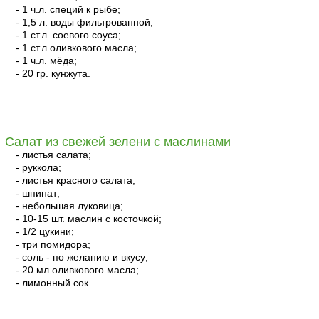
- 1 ч.л. специй к рыбе;
- 1,5 л. воды фильтрованной;
- 1 ст.л. соевого соуса;
- 1 ст.л оливкового масла;
- 1 ч.л. мёда;
- 20 гр. кунжута.
читать
Салат из свежей зелени с маслинами
- листья салата;
- руккола;
- листья красного салата;
- шпинат;
- небольшая луковица;
- 10-15 шт. маслин с косточкой;
- 1/2 цукини;
- три помидора;
- соль - по желанию и вкусу;
- 20 мл оливкового масла;
- лимонный сок.
читать