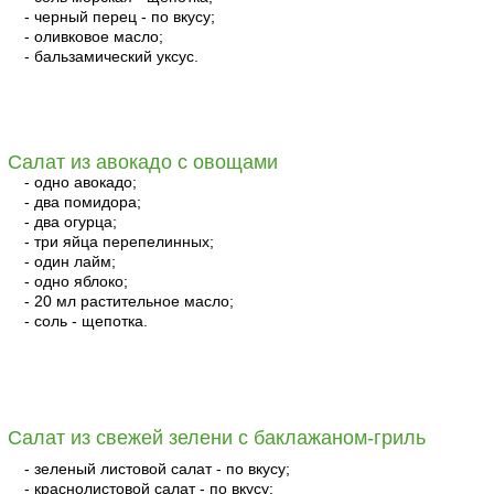
- черный перец - по вкусу;
- оливковое масло;
- бальзамический уксус.
читать
Салат из авокадо с овощами
- одно авокадо;
- два помидора;
- два огурца;
- три яйца перепелинных;
- один лайм;
- одно яблоко;
- 20 мл растительное масло;
- соль - щепотка.
читать
Салат из свежей зелени с баклажаном-гриль
- зеленый листовой салат - по вкусу;
- краснолистовой салат - по вкусу;