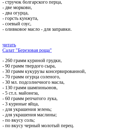
- стручок болгарского перца,
- две моркови,
- два огурца,
- горсть кунжута,
- соевый соус,
- оливковое масло - для заправки.
читать
Салат "Березовая роща"
- 260 грамм куриной грудки,
- 90 грамм твердого сыра,
- 30 грамм кукурузы консервированной,
- 70 грамм огурца соленого,
- 30 мл. подсолнечного масла,
- 130 грамм шампиньонов,
- 5 ст.л. майонеза,
- 60 грамм репчатого лука,
- 3 куриные яйца,
- для украшения зелень;
- для украшения маслины;
- по вкусу соль;
- по вкусу черный молотый перец.