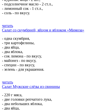
- подсолнечное масло - 2 ст.л.,
- лимонный сок - 1 ст.л.,
- соль - по вкусу.
читать
Салат со скумбрией, яйцом и яблоком «Мимоза»
- одна скумбрия,
- три картофелины,
- два яйца,
- два яблока,
- сок лимона - по вкусу,
- майонез - по вкусу,
- специи - по вкусу,
- зелень - для украшения.
читать
Салат Мужские слёзы из свинины
- 220 г мяса,
- две головки репчатого лука,
- два небольших яблока,
- два яйца,