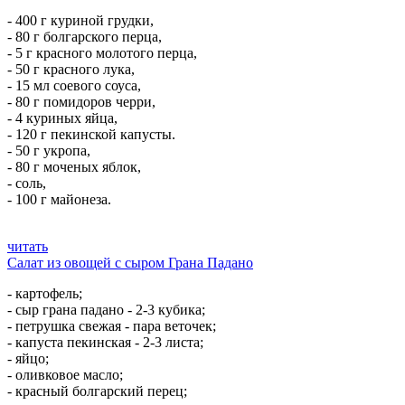
- 400 г куриной грудки,
- 80 г болгарского перца,
- 5 г красного молотого перца,
- 50 г красного лука,
- 15 мл соевого соуса,
- 80 г помидоров черри,
- 4 куриных яйца,
- 120 г пекинской капусты.
- 50 г укропа,
- 80 г моченых яблок,
- соль,
- 100 г майонеза.
читать
Салат из овощей с сыром Грана Падано
- картофель;
- сыр грана падано - 2-3 кубика;
- петрушка свежая - пара веточек;
- капуста пекинская - 2-3 листа;
- яйцо;
- оливковое масло;
- красный болгарский перец;