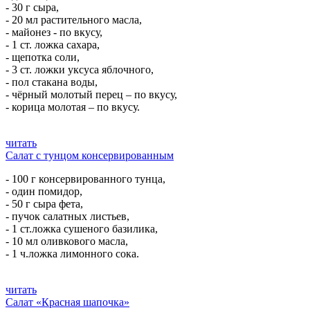
- 30 г сыра,
- 20 мл растительного масла,
- майонез - по вкусу,
- 1 ст. ложка сахара,
- щепотка соли,
- 3 ст. ложки уксуса яблочного,
- пол стакана воды,
- чёрный молотый перец – по вкусу,
- корица молотая – по вкусу.
читать
Салат с тунцом консервированным
- 100 г консервированного тунца,
- один помидор,
- 50 г сыра фета,
- пучок салатных листьев,
- 1 ст.ложка сушеного базилика,
- 10 мл оливкового масла,
- 1 ч.ложка лимонного сока.
читать
Салат «Красная шапочка»