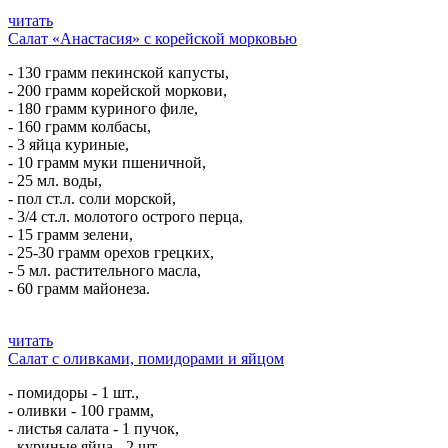
читать
Салат «Анастасия» с корейской морковью
- 130 грамм пекинской капусты,
- 200 грамм корейской моркови,
- 180 грамм куриного филе,
- 160 грамм колбасы,
- 3 яйца куриные,
- 10 грамм муки пшеничной,
- 25 мл. воды,
- пол ст.л. соли морской,
- 3/4 ст.л. молотого острого перца,
- 15 грамм зелени,
- 25-30 грамм орехов грецких,
- 5 мл. растительного масла,
- 60 грамм майонеза.
читать
Салат с оливками, помидорами и яйцом
- помидоры - 1 шт.,
- оливки - 100 грамм,
- листья салата - 1 пучок,
- куриные яйца - 2 шт.,