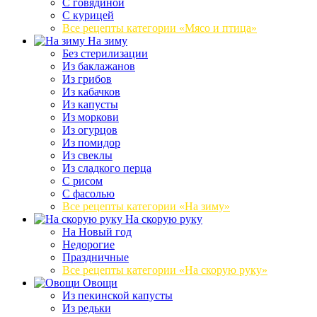
С говядиной
С курицей
Все рецепты категории «Мясо и птица»
На зиму
Без стерилизации
Из баклажанов
Из грибов
Из кабачков
Из капусты
Из моркови
Из огурцов
Из помидор
Из свеклы
Из сладкого перца
С рисом
С фасолью
Все рецепты категории «На зиму»
На скорую руку
На Новый год
Недорогие
Праздничные
Все рецепты категории «На скорую руку»
Овощи
Из пекинской капусты
Из редьки