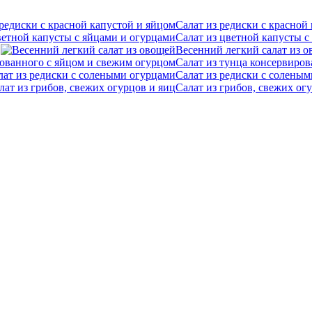
Салат из редиски с красной
Салат из цветной капусты с
Весенний легкий салат из 
Салат из тунца консервиро
Салат из редиски с солены
Салат из грибов, свежих ог