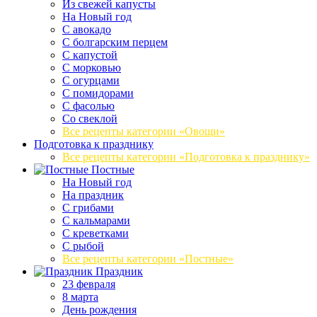
Из свежей капусты
На Новый год
С авокадо
С болгарским перцем
С капустой
С морковью
С огурцами
С помидорами
С фасолью
Со свеклой
Все рецепты категории «Овощи»
Подготовка к празднику
Все рецепты категории «Подготовка к празднику»
Постные
На Новый год
На праздник
С грибами
С кальмарами
С креветками
С рыбой
Все рецепты категории «Постные»
Праздник
23 февраля
8 марта
День рождения