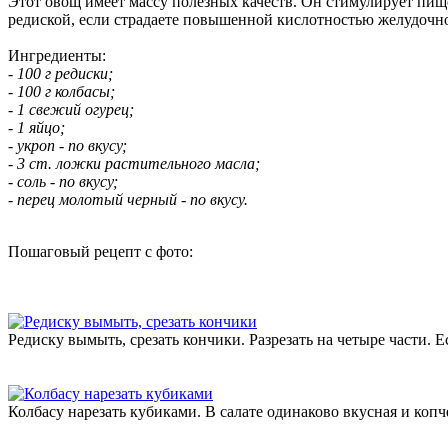
Этот овощ имеет массу полезных качеств. Он стимулирует пище
редиской, если страдаете повышенной кислотностью желудочно
Ингредиенты:
- 100 г редиски;
- 100 г колбасы;
- 1 свежий огурец;
- 1 яйцо;
- укроп - по вкусу;
- 3 ст. ложки растительного масла;
- соль - по вкусу;
- перец молотый черный - по вкусу.
Пошаговый рецепт с фото:
Редиску вымыть, срезать кончики. Разрезать на четыре части. 
Колбасу нарезать кубиками. В салате одинаково вкусная и копч