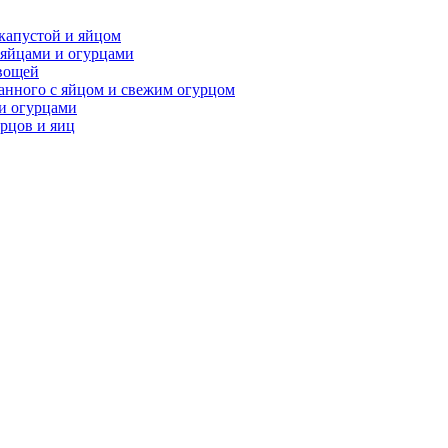
 капустой и яйцом
 яйцами и огурцами
овощей
ванного с яйцом и свежим огурцом
ми огурцами
урцов и яиц