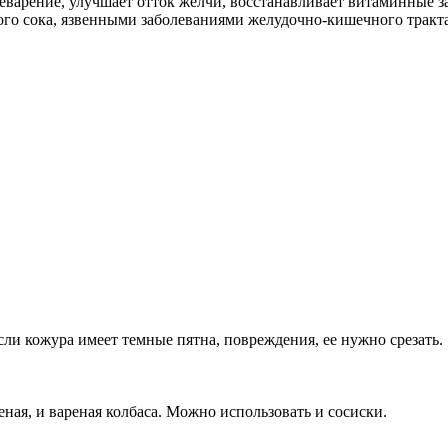
варение, улучшает отток желчи, восстанавливает витаминные за
го сока, язвенными заболеваниями желудочно-кишечного тракта
Если кожура имеет темные пятна, повреждения, ее нужно срезать.
еная, и вареная колбаса. Можно использовать и сосиски.