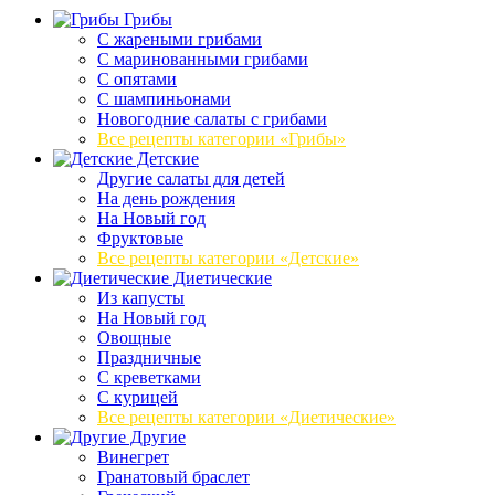
Грибы
C жареными грибами
C маринованными грибами
C опятами
C шампиньонами
Новогодние салаты с грибами
Все рецепты категории «Грибы»
Детские
Другие салаты для детей
На день рождения
На Новый год
Фруктовые
Все рецепты категории «Детские»
Диетические
Из капусты
На Новый год
Овощные
Праздничные
С креветками
С курицей
Все рецепты категории «Диетические»
Другие
Винегрет
Гранатовый браслет