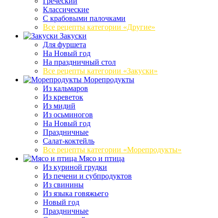
Греческий
Классические
С крабовыми палочками
Все рецепты категории «Другие»
Закуски
Для фуршета
На Новый год
На праздничный стол
Все рецепты категории «Закуски»
Морепродукты
Из кальмаров
Из креветок
Из мидий
Из осьминогов
На Новый год
Праздничные
Салат-коктейль
Все рецепты категории «Морепродукты»
Мясо и птица
Из куриной грудки
Из печени и субпродуктов
Из свинины
Из языка говяжьего
Новый год
Праздничные