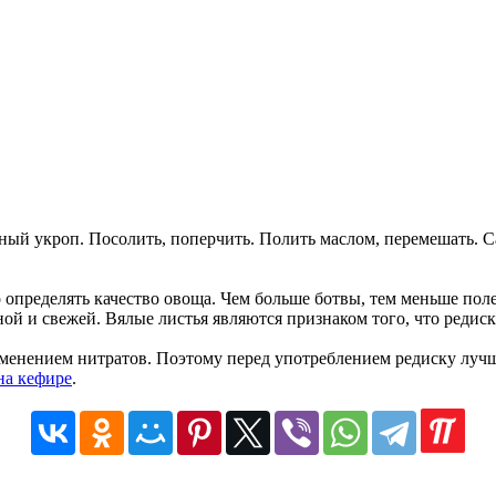
й укроп. Посолить, поперчить. Полить маслом, перемешать. Сал
о определять качество овоща. Чем больше ботвы, тем меньше по
еной и свежей. Вялые листья являются признаком того, что реди
именением нитратов. Поэтому перед употреблением редиску лучш
на кефире
.