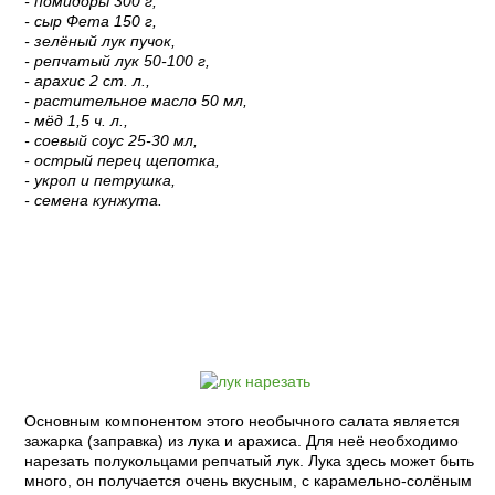
- помидоры 300 г,
- сыр Фета 150 г,
- зелёный лук пучок,
- репчатый лук 50-100 г,
- арахис 2 ст. л.,
- растительное масло 50 мл,
- мёд 1,5 ч. л.,
- соевый соус 25-30 мл,
- острый перец щепотка,
- укроп и петрушка,
- семена кунжута.
Пошаговый рецепт с фото:
Основным компонентом этого необычного салата является
зажарка (заправка) из лука и арахиса. Для неё необходимо
нарезать полукольцами репчатый лук. Лука здесь может быть
много, он получается очень вкусным, с карамельно-солёным