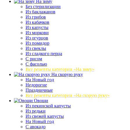
На зиму
Без стерилизации
Из баклажанов
Из грибов
Из кабачков
Из капусты
Из моркови
Из огурцов
Из помидор
Из свеклы
Из сладкого перца
С рисом
С фасолью
Все рецепты категории «На зиму»
На скорую руку
На Новый год
Недорогие
Праздничные
Все рецепты категории «На скорую руку»
Овощи
Из пекинской капусты
Из редьки
Из свежей капусты
На Новый год
С авокадо