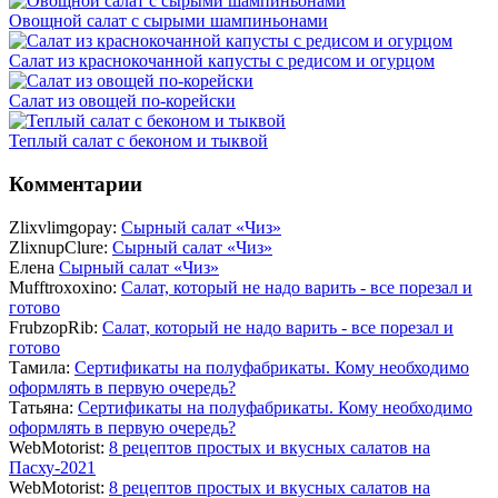
Овощной салат с сырыми шампиньонами
Салат из краснокочанной капусты с редисом и огурцом
Салат из овощей по-корейски
Теплый салат с беконом и тыквой
Комментарии
Zlixvlimgopay:
Сырный салат «Чиз»
ZlixnupClure:
Сырный салат «Чиз»
Елена
Сырный салат «Чиз»
Mufftroxoxino:
Салат, который не надо варить - все порезал и
готово
FrubzopRib:
Салат, который не надо варить - все порезал и
готово
Тамила:
Сертификаты на полуфабрикаты. Кому необходимо
оформлять в первую очередь?
Татьяна:
Сертификаты на полуфабрикаты. Кому необходимо
оформлять в первую очередь?
WebMotorist:
8 рецептов простых и вкусных салатов на
Пасху-2021
WebMotorist:
8 рецептов простых и вкусных салатов на