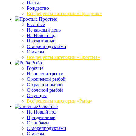
Пасха
Рождество
Все рецепты категории «Праздник»
Простые
Быстрые
На каждый день
На Новый год
Праздничные
С морепродуктами
С мясом
Все рецепты категории «Простые»
Рыба
Горячие
Из печени трески
С копченой рыбой
С красной рыбой
С соленой рыбой
С тунцом
Все рецепты категории «Рыба»
Слоеные
На Новый год
Праздничные
С грибами
С морепродуктами
С мясом