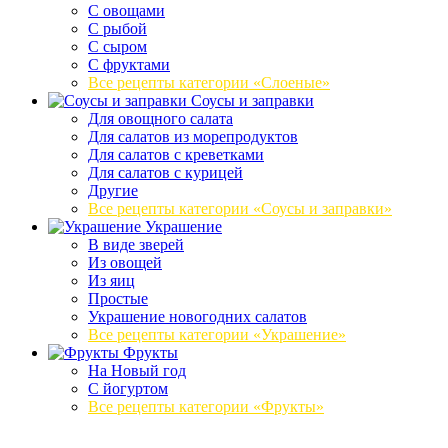
С овощами
С рыбой
С сыром
С фруктами
Все рецепты категории «Слоеные»
Соусы и заправки
Для овощного салата
Для салатов из морепродуктов
Для салатов с креветками
Для салатов с курицей
Другие
Все рецепты категории «Соусы и заправки»
Украшение
В виде зверей
Из овощей
Из яиц
Простые
Украшение новогодних салатов
Все рецепты категории «Украшение»
Фрукты
На Новый год
С йогуртом
Все рецепты категории «Фрукты»