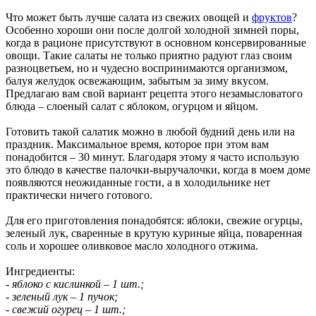
Что может быть лучше салата из свежих овощей и
фруктов
?
Особенно хороши они после долгой холодной зимней поры,
когда в рационе присутствуют в основном консервированные
овощи. Такие салаты не только приятно радуют глаз своим
разноцветьем, но и чудесно воспринимаются организмом,
балуя желудок освежающим, забытым за зиму вкусом.
Предлагаю вам свой вариант рецепта этого незамысловатого
блюда – слоеный салат с яблоком, огурцом и яйцом.
Готовить такой салатик можно в любой будний день или на
праздник. Максимальное время, которое при этом вам
понадобится – 30 минут. Благодаря этому я часто использую
это блюдо в качестве палочки-выручалочки, когда в моем доме
появляются неожиданные гости, а в холодильнике нет
практически ничего готового.
Для его приготовления понадобятся: яблоки, свежие огурцы,
зеленый лук, сваренные в крутую куриные яйца, поваренная
соль и хорошее оливковое масло холодного отжима.
Ингредиенты:
- яблоко с кислинкой – 1 шт.;
- зеленый лук – 1 пучок;
- свежий огурец – 1 шт.;