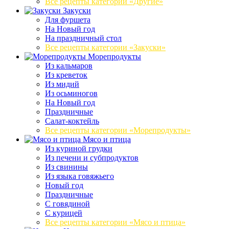
Все рецепты категории «Другие»
Закуски
Для фуршета
На Новый год
На праздничный стол
Все рецепты категории «Закуски»
Морепродукты
Из кальмаров
Из креветок
Из мидий
Из осьминогов
На Новый год
Праздничные
Салат-коктейль
Все рецепты категории «Морепродукты»
Мясо и птица
Из куриной грудки
Из печени и субпродуктов
Из свинины
Из языка говяжьего
Новый год
Праздничные
С говядиной
С курицей
Все рецепты категории «Мясо и птица»