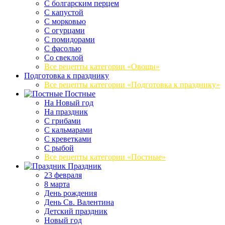
С болгарским перцем
С капустой
С морковью
С огурцами
С помидорами
С фасолью
Со свеклой
Все рецепты категории «Овощи»
Подготовка к празднику
Все рецепты категории «Подготовка к празднику»
Постные
На Новый год
На праздник
С грибами
С кальмарами
С креветками
С рыбой
Все рецепты категории «Постные»
Праздник
23 февраля
8 марта
День рождения
День Св. Валентина
Детский праздник
Новый год