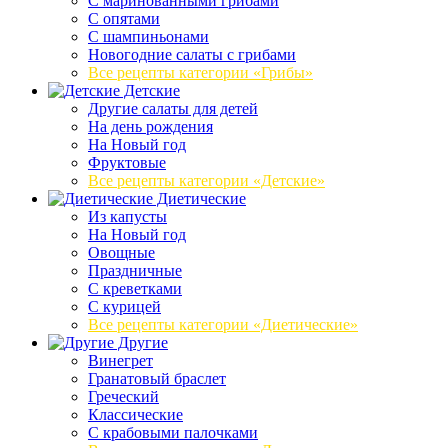
C маринованными грибами
C опятами
C шампиньонами
Новогодние салаты с грибами
Все рецепты категории «Грибы»
Детские
Другие салаты для детей
На день рождения
На Новый год
Фруктовые
Все рецепты категории «Детские»
Диетические
Из капусты
На Новый год
Овощные
Праздничные
С креветками
С курицей
Все рецепты категории «Диетические»
Другие
Винегрет
Гранатовый браслет
Греческий
Классические
С крабовыми палочками