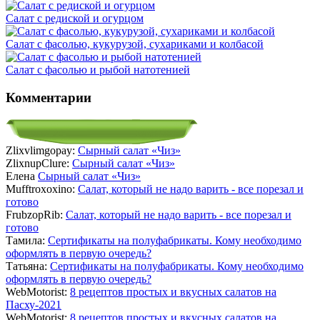
Салат с редиской и огурцом
Салат с фасолью, кукурузой, сухариками и колбасой
Салат с фасолью и рыбой натотенией
Комментарии
Zlixvlimgopay:
Сырный салат «Чиз»
ZlixnupClure:
Сырный салат «Чиз»
Елена
Сырный салат «Чиз»
Mufftroxoxino:
Салат, который не надо варить - все порезал и
готово
FrubzopRib:
Салат, который не надо варить - все порезал и
готово
Тамила:
Сертификаты на полуфабрикаты. Кому необходимо
оформлять в первую очередь?
Татьяна:
Сертификаты на полуфабрикаты. Кому необходимо
оформлять в первую очередь?
WebMotorist:
8 рецептов простых и вкусных салатов на
Пасху-2021
WebMotorist:
8 рецептов простых и вкусных салатов на