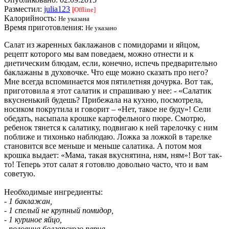
Разместил:
julia123
[Offline]
Калорийность:
Не указана
Время приготовления:
Не указано
Салат из жаренных баклажанов с помидорами и яйцом,
рецепт которого мы вам поведаем, можно отнести и к
диетическим блюдам, если, конечно, испечь предварительно
баклажаны в духовочке. Что еще можно сказать про него?
Мне всегда вспоминается моя пятилетняя дочурка. Вот так,
приготовила я этот салатик и спрашиваю у нее: - «Салатик
вкусненький будешь? Прибежала на кухню, посмотрела,
носиком покрутила и говорит – «Нет, такое не буду»! Сели
обедать, насыпала крошке картофельного пюре. Смотрю,
ребенок тянется к салатику, подвигаю к ней тарелочку с ним
поближе и тихонько наблюдаю. Ложка за ложкой в тарелке
становится все меньше и меньше салатика. А потом моя
крошка выдает: «Мама, такая вкуснятина, ням, ням»! Вот так-
то! Теперь этот салат я готовлю довольно часто, что и вам
советую.
Необходимые ингредиенты:
- 1 баклажан,
- 1 спелый не крупный помидор,
- 1 куриное яйцо,
- половина болгарского перца,