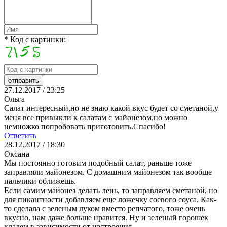
* Код с картинки:
27.12.2017 / 23:25
Ольга
Салат интересный,но не знаю какой вкус будет со сметаной,у
меня все привыкли к салатам с майонезом,но можно
немножко попробовать приготовить.Спасибо!
Ответить
28.12.2017 / 18:30
Оксана
Мы постоянно готовим подобный салат, раньше тоже
заправляли майонезом. С домашним майонезом так вообще
пальчики оближешь.
Если самим майонез делать лень, то заправляем сметаной, но
для пикантности добавляем еще ложечку соевого соуса. Как-
то сделала с зеленым луком вместо репчатого, тоже очень
вкусно, нам даже больше нравится. Ну и зеленый горошек
кладем в зависимости от настроения.