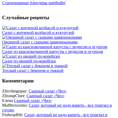
Стационарные блендеры nutribullet
Случайные рецепты
Салат с копченой колбасой и кукурузой
Овощной салат с сырыми шампиньонами
Салат из краснокочанной капусты с редисом и огурцом
Салат из овощей по-корейски
Теплый салат с беконом и тыквой
Комментарии
Zlixvlimgopay:
Сырный салат «Чиз»
ZlixnupClure:
Сырный салат «Чиз»
Елена
Сырный салат «Чиз»
Mufftroxoxino:
Салат, который не надо варить - все порезал и
готово
FrubzopRib:
Салат, который не надо варить - все порезал и