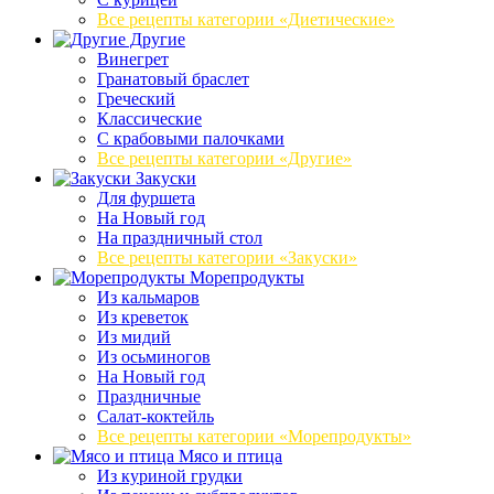
Все рецепты категории «Диетические»
Другие
Винегрет
Гранатовый браслет
Греческий
Классические
С крабовыми палочками
Все рецепты категории «Другие»
Закуски
Для фуршета
На Новый год
На праздничный стол
Все рецепты категории «Закуски»
Морепродукты
Из кальмаров
Из креветок
Из мидий
Из осьминогов
На Новый год
Праздничные
Салат-коктейль
Все рецепты категории «Морепродукты»
Мясо и птица
Из куриной грудки