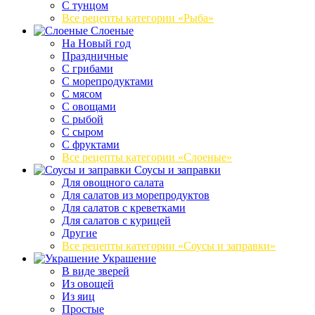
С тунцом
Все рецепты категории «Рыба»
Слоеные
На Новый год
Праздничные
С грибами
С морепродуктами
С мясом
С овощами
С рыбой
С сыром
С фруктами
Все рецепты категории «Слоеные»
Соусы и заправки
Для овощного салата
Для салатов из морепродуктов
Для салатов с креветками
Для салатов с курицей
Другие
Все рецепты категории «Соусы и заправки»
Украшение
В виде зверей
Из овощей
Из яиц
Простые