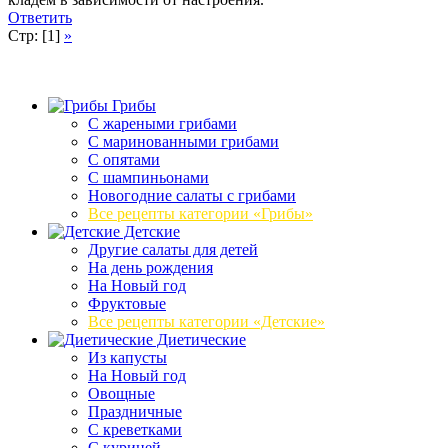
Ответить
Стр: [1]
»
Грибы
C жареными грибами
C маринованными грибами
C опятами
C шампиньонами
Новогодние салаты с грибами
Все рецепты категории «Грибы»
Детские
Другие салаты для детей
На день рождения
На Новый год
Фруктовые
Все рецепты категории «Детские»
Диетические
Из капусты
На Новый год
Овощные
Праздничные
С креветками
С курицей