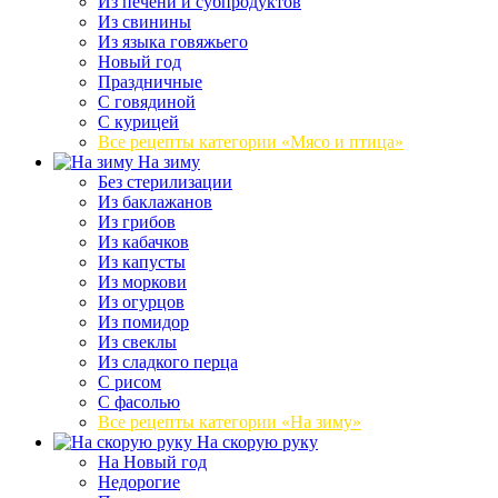
Из печени и субпродуктов
Из свинины
Из языка говяжьего
Новый год
Праздничные
С говядиной
С курицей
Все рецепты категории «Мясо и птица»
На зиму
Без стерилизации
Из баклажанов
Из грибов
Из кабачков
Из капусты
Из моркови
Из огурцов
Из помидор
Из свеклы
Из сладкого перца
С рисом
С фасолью
Все рецепты категории «На зиму»
На скорую руку
На Новый год
Недорогие