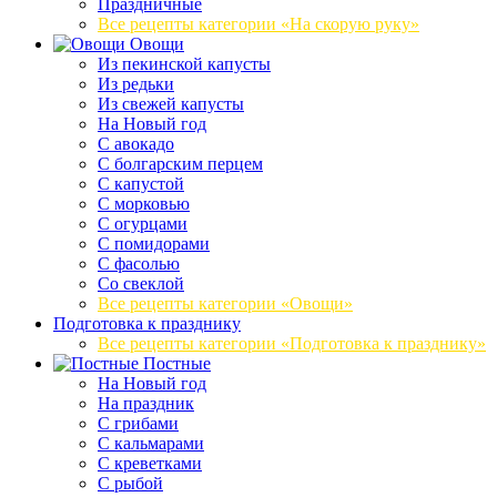
Праздничные
Все рецепты категории «На скорую руку»
Овощи
Из пекинской капусты
Из редьки
Из свежей капусты
На Новый год
С авокадо
С болгарским перцем
С капустой
С морковью
С огурцами
С помидорами
С фасолью
Со свеклой
Все рецепты категории «Овощи»
Подготовка к празднику
Все рецепты категории «Подготовка к празднику»
Постные
На Новый год
На праздник
С грибами
С кальмарами
С креветками
С рыбой