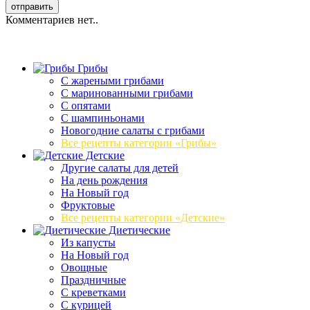
Комментариев нет..
Грибы
C жареными грибами
C маринованными грибами
C опятами
C шампиньонами
Новогодние салаты с грибами
Все рецепты категории «Грибы»
Детские
Другие салаты для детей
На день рождения
На Новый год
Фруктовые
Все рецепты категории «Детские»
Диетические
Из капусты
На Новый год
Овощные
Праздничные
С креветками
С курицей