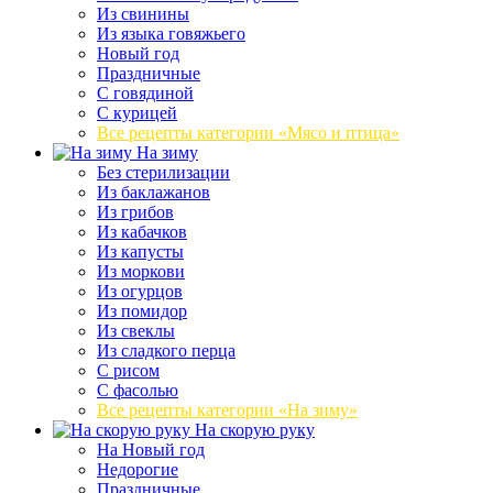
Из свинины
Из языка говяжьего
Новый год
Праздничные
С говядиной
С курицей
Все рецепты категории «Мясо и птица»
На зиму
Без стерилизации
Из баклажанов
Из грибов
Из кабачков
Из капусты
Из моркови
Из огурцов
Из помидор
Из свеклы
Из сладкого перца
С рисом
С фасолью
Все рецепты категории «На зиму»
На скорую руку
На Новый год
Недорогие
Праздничные