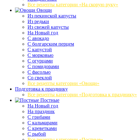
Все рецепты категории «На скорую руку»
Овощи
Из пекинской капусты
Из редьки
Из свежей капусты
На Новый год
С авокадо
С болгарским перцем
С капустой
С морковью
С огурцами
С помидорами
С фасолью
Со свеклой
Все рецепты категории «Овощи»
Подготовка к празднику
Все рецепты категории «Подготовка к празднику»
Постные
На Новый год
На праздник
С грибами
С кальмарами
С креветками
С рыбой
Все рецепты категории «Постные»