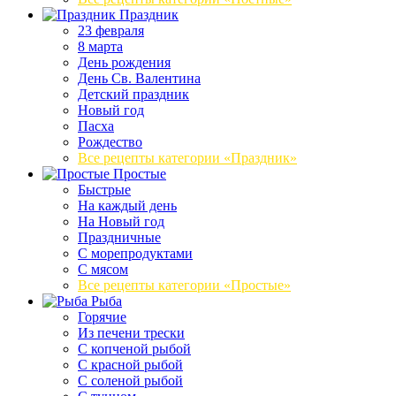
Праздник
23 февраля
8 марта
День рождения
День Св. Валентина
Детский праздник
Новый год
Пасха
Рождество
Все рецепты категории «Праздник»
Простые
Быстрые
На каждый день
На Новый год
Праздничные
С морепродуктами
С мясом
Все рецепты категории «Простые»
Рыба
Горячие
Из печени трески
С копченой рыбой
С красной рыбой
С соленой рыбой