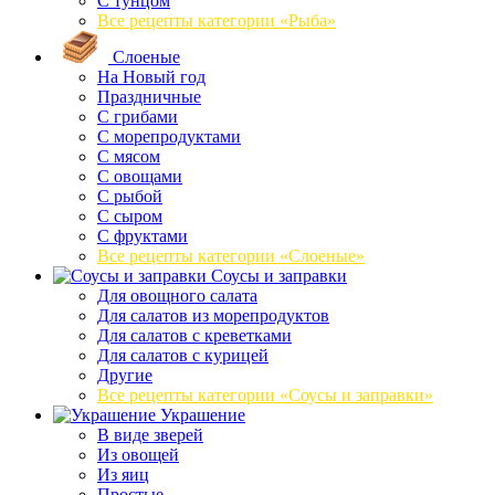
С тунцом
Все рецепты категории «Рыба»
Слоеные
На Новый год
Праздничные
С грибами
С морепродуктами
С мясом
С овощами
С рыбой
С сыром
С фруктами
Все рецепты категории «Слоеные»
Соусы и заправки
Для овощного салата
Для салатов из морепродуктов
Для салатов с креветками
Для салатов с курицей
Другие
Все рецепты категории «Соусы и заправки»
Украшение
В виде зверей
Из овощей
Из яиц
Простые