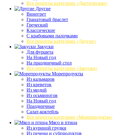
Все рецепты категории «Диетические»
Другие
Винегрет
Гранатовый браслет
Греческий
Классические
С крабовыми палочками
Все рецепты категории «Другие»
Закуски
Для фуршета
На Новый год
На праздничный стол
Все рецепты категории «Закуски»
Морепродукты
Из кальмаров
Из креветок
Из мидий
Из осьминогов
На Новый год
Праздничные
Салат-коктейль
Все рецепты категории «Морепродукты»
Мясо и птица
Из куриной грудки
Из печени и субпродуктов