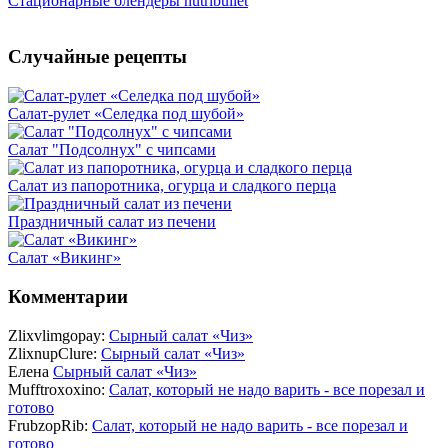
Стационарные блендеры nutribullet
Случайные рецепты
Салат-рулет «Селедка под шубой»
Салат "Подсолнух" с чипсами
Салат из папоротника, огурца и сладкого перца
Праздничный салат из печени
Салат «Викинг»
Комментарии
Zlixvlimgopay:
Сырный салат «Чиз»
ZlixnupClure:
Сырный салат «Чиз»
Елена
Сырный салат «Чиз»
Mufftroxoxino:
Салат, который не надо варить - все порезал и
готово
FrubzopRib:
Салат, который не надо варить - все порезал и
готово