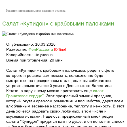
Салат «Купидон» с крабовыми палочками
Опубликовано:
10.03.2016
Разместил:
ФеяРассвета
[Offline]
Калорийность:
Не указана
Время приготовления:
20 мин
Салат «Купидон» с крабовыми палочками, рецепт с фото
которого я решила вам показать, великолепно будет
смотреться на праздничном столе, если вы собираетесь
устроить романтический ужин в День святого Валентина.
Кстати, в пару к нему можно приготовить еще
салат
Гранатовое сердце"
. Этот прекрасный зимний праздник,
который окутан ореолом романтики и волшебства, дарит всем
влюбленным весеннее настроение, теплоту и нежность. В этот
день хочется радовать своих любимых, в том числе и
вкусными яствами. Надеюсь, предложенный мной рецепт
салата "Купидон" придется вам по душе, и он пополнит список
любимых блюд вашей семьи. Кстати, он имеет и другое