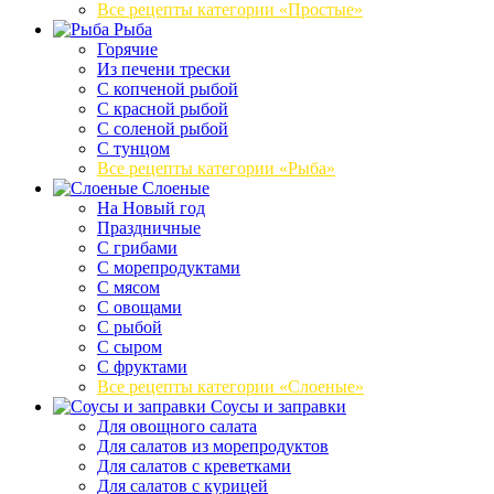
Все рецепты категории «Простые»
Рыба
Горячие
Из печени трески
С копченой рыбой
С красной рыбой
С соленой рыбой
С тунцом
Все рецепты категории «Рыба»
Слоеные
На Новый год
Праздничные
С грибами
С морепродуктами
С мясом
С овощами
С рыбой
С сыром
С фруктами
Все рецепты категории «Слоеные»
Соусы и заправки
Для овощного салата
Для салатов из морепродуктов
Для салатов с креветками
Для салатов с курицей