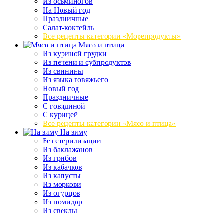
Из осьминогов
На Новый год
Праздничные
Салат-коктейль
Все рецепты категории «Морепродукты»
Мясо и птица
Из куриной грудки
Из печени и субпродуктов
Из свинины
Из языка говяжьего
Новый год
Праздничные
С говядиной
С курицей
Все рецепты категории «Мясо и птица»
На зиму
Без стерилизации
Из баклажанов
Из грибов
Из кабачков
Из капусты
Из моркови
Из огурцов
Из помидор
Из свеклы