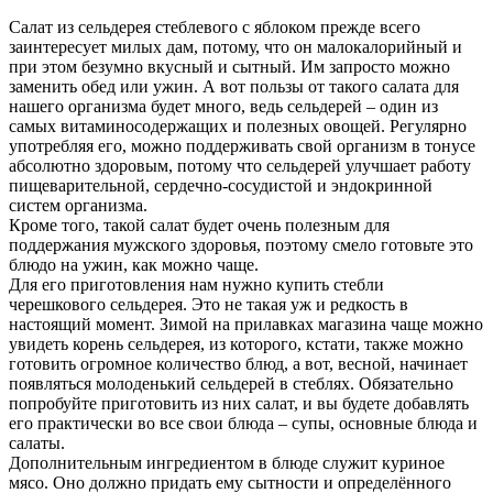
Салат из сельдерея стеблевого с яблоком прежде всего
заинтересует милых дам, потому, что он малокалорийный и
при этом безумно вкусный и сытный. Им запросто можно
заменить обед или ужин. А вот пользы от такого салата для
нашего организма будет много, ведь сельдерей – один из
самых витаминосодержащих и полезных овощей. Регулярно
употребляя его, можно поддерживать свой организм в тонусе
абсолютно здоровым, потому что сельдерей улучшает работу
пищеварительной, сердечно-сосудистой и эндокринной
систем организма.
Кроме того, такой салат будет очень полезным для
поддержания мужского здоровья, поэтому смело готовьте это
блюдо на ужин, как можно чаще.
Для его приготовления нам нужно купить стебли
черешкового сельдерея. Это не такая уж и редкость в
настоящий момент. Зимой на прилавках магазина чаще можно
увидеть корень сельдерея, из которого, кстати, также можно
готовить огромное количество блюд, а вот, весной, начинает
появляться молоденький сельдерей в стеблях. Обязательно
попробуйте приготовить из них салат, и вы будете добавлять
его практически во все свои блюда – супы, основные блюда и
салаты.
Дополнительным ингредиентом в блюде служит куриное
мясо. Оно должно придать ему сытности и определённого