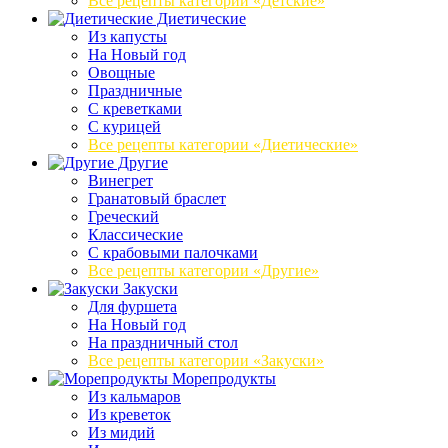
Все рецепты категории «Детские»
Диетические
Из капусты
На Новый год
Овощные
Праздничные
С креветками
С курицей
Все рецепты категории «Диетические»
Другие
Винегрет
Гранатовый браслет
Греческий
Классические
С крабовыми палочками
Все рецепты категории «Другие»
Закуски
Для фуршета
На Новый год
На праздничный стол
Все рецепты категории «Закуски»
Морепродукты
Из кальмаров
Из креветок
Из мидий