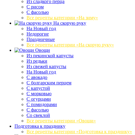
Из сладкого перца
С рисом
С фасолью
Все рецепты категории «На зиму»
На скорую руку
На Новый год
Недорогие
Праздничные
Все рецепты категории «На скорую руку»
Овощи
Из пекинской капусты
Из редьки
Из свежей капусты
На Новый год
С авокадо
С болгарским перцем
С капустой
С морковью
С огурцами
С помидорами
С фасолью
Со свеклой
Все рецепты категории «Овощи»
Подготовка к празднику
Все рецепты категории «Подготовка к празднику»