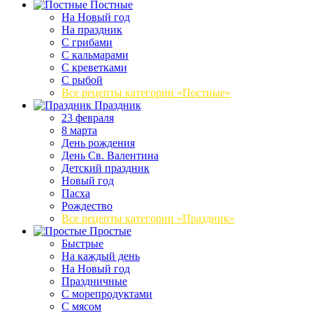
Постные
На Новый год
На праздник
С грибами
С кальмарами
С креветками
С рыбой
Все рецепты категории «Постные»
Праздник
23 февраля
8 марта
День рождения
День Св. Валентина
Детский праздник
Новый год
Пасха
Рождество
Все рецепты категории «Праздник»
Простые
Быстрые
На каждый день
На Новый год
Праздничные
С морепродуктами
С мясом