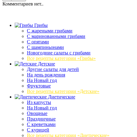
Комментариев нет..
Грибы
C жареными грибами
C маринованными грибами
C опятами
C шампиньонами
Новогодние салаты с грибами
Все рецепты категории «Грибы»
Детские
Другие салаты для детей
На день рождения
На Новый год
Фруктовые
Все рецепты категории «Детские»
Диетические
Из капусты
На Новый год
Овощные
Праздничные
С креветками
С курицей
Все рецепты категории «Диетические»