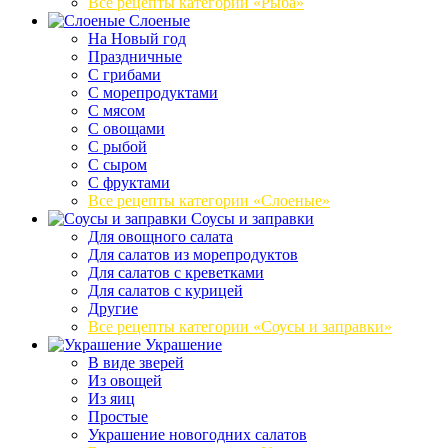
Все рецепты категории «Рыба»
Слоеные
На Новый год
Праздничные
С грибами
С морепродуктами
С мясом
С овощами
С рыбой
С сыром
С фруктами
Все рецепты категории «Слоеные»
Соусы и заправки
Для овощного салата
Для салатов из морепродуктов
Для салатов с креветками
Для салатов с курицей
Другие
Все рецепты категории «Соусы и заправки»
Украшение
В виде зверей
Из овощей
Из яиц
Простые
Украшение новогодних салатов