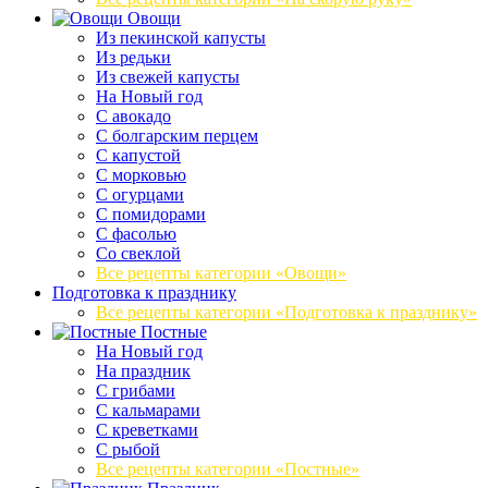
Овощи
Из пекинской капусты
Из редьки
Из свежей капусты
На Новый год
С авокадо
С болгарским перцем
С капустой
С морковью
С огурцами
С помидорами
С фасолью
Со свеклой
Все рецепты категории «Овощи»
Подготовка к празднику
Все рецепты категории «Подготовка к празднику»
Постные
На Новый год
На праздник
С грибами
С кальмарами
С креветками
С рыбой
Все рецепты категории «Постные»