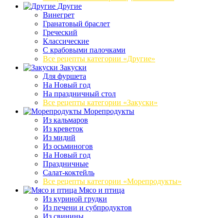
Другие
Винегрет
Гранатовый браслет
Греческий
Классические
С крабовыми палочками
Все рецепты категории «Другие»
Закуски
Для фуршета
На Новый год
На праздничный стол
Все рецепты категории «Закуски»
Морепродукты
Из кальмаров
Из креветок
Из мидий
Из осьминогов
На Новый год
Праздничные
Салат-коктейль
Все рецепты категории «Морепродукты»
Мясо и птица
Из куриной грудки
Из печени и субпродуктов
Из свинины