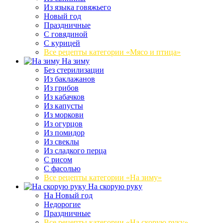
Из языка говяжьего
Новый год
Праздничные
С говядиной
С курицей
Все рецепты категории «Мясо и птица»
На зиму
Без стерилизации
Из баклажанов
Из грибов
Из кабачков
Из капусты
Из моркови
Из огурцов
Из помидор
Из свеклы
Из сладкого перца
С рисом
С фасолью
Все рецепты категории «На зиму»
На скорую руку
На Новый год
Недорогие
Праздничные
Все рецепты категории «На скорую руку»