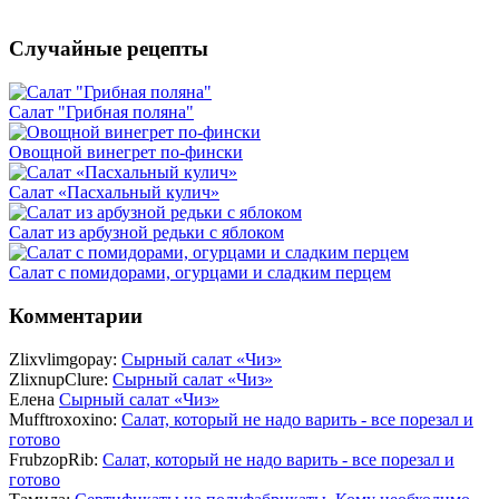
Случайные рецепты
Салат "Грибная поляна"
Овощной винегрет по-фински
Салат «Пасхальный кулич»
Салат из арбузной редьки с яблоком
Салат с помидорами, огурцами и сладким перцем
Комментарии
Zlixvlimgopay:
Сырный салат «Чиз»
ZlixnupClure:
Сырный салат «Чиз»
Елена
Сырный салат «Чиз»
Mufftroxoxino:
Салат, который не надо варить - все порезал и
готово
FrubzopRib:
Салат, который не надо варить - все порезал и
готово