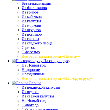
Без стерилизации
Из баклажанов
Из грибов
Из кабачков
Из капусты
Из моркови
Из огурцов
Из помидор
Из свеклы
Из сладкого перца
С рисом
С фасолью
Все рецепты категории «На зиму»
На скорую руку
На Новый год
Недорогие
Праздничные
Все рецепты категории «На скорую руку»
Овощи
Из пекинской капусты
Из редьки
Из свежей капусты
На Новый год
С авокадо
С болгарским перцем