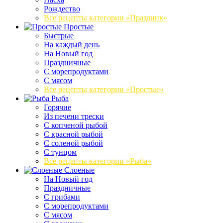
Рождество
Все рецепты категории «Праздник»
Простые
Быстрые
На каждый день
На Новый год
Праздничные
С морепродуктами
С мясом
Все рецепты категории «Простые»
Рыба
Горячие
Из печени трески
С копченой рыбой
С красной рыбой
С соленой рыбой
С тунцом
Все рецепты категории «Рыба»
Слоеные
На Новый год
Праздничные
С грибами
С морепродуктами
С мясом