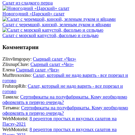
Салат из сладкого перца
Новогодний «Царский» салат
Салат с черемшой, кинзой, зеленым луком и яйцами
Салат с морской капустой, фасолью и сельдью
Комментарии
Zlixvlimgopay:
Сырный салат «Чиз»
ZlixnupClure:
Сырный салат «Чиз»
Елена
Сырный салат «Чиз»
Mufftroxoxino:
Салат, который не надо варить - все порезал и
готово
FrubzopRib:
Салат, который не надо варить - все порезал и
готово
Тамила:
Сертификаты на полуфабрикаты. Кому необходимо
оформлять в первую очередь?
Татьяна:
Сертификаты на полуфабрикаты. Кому необходимо
оформлять в первую очередь?
WebMotorist:
8 рецептов простых и вкусных салатов на
Пасху-2021
WebMotorist:
8 рецептов простых и вкусных салатов на
Пасху-2021