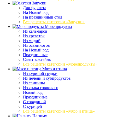
Закуски
Для фуршета
На Новый год
На праздничный стол
Все рецепты категории «Закуски»
Морепродукты
Из кальмаров
Из креветок
Из мидий
Из осьминогов
На Новый год
Праздничные
Салат-коктейль
Все рецепты категории «Морепродукты»
Мясо и птица
Из куриной грудки
Из печени и субпродуктов
Из свинины
Из языка говяжьего
Новый год
Праздничные
С говядиной
С курицей
Все рецепты категории «Мясо и птица»
На зиму