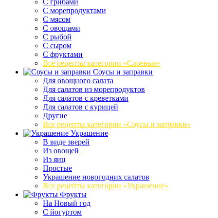
С грибами
С морепродуктами
С мясом
С овощами
С рыбой
С сыром
С фруктами
Все рецепты категории «Слоеные»
Соусы и заправки
Для овощного салата
Для салатов из морепродуктов
Для салатов с креветками
Для салатов с курицей
Другие
Все рецепты категории «Соусы и заправки»
Украшение
В виде зверей
Из овощей
Из яиц
Простые
Украшение новогодних салатов
Все рецепты категории «Украшение»
Фрукты
На Новый год
С йогуртом