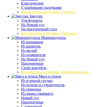
Классические
С крабовыми палочками
Все рецепты категории «Другие»
Закуски
Для фуршета
На Новый год
На праздничный стол
Все рецепты категории «Закуски»
Морепродукты
Из кальмаров
Из креветок
Из мидий
Из осьминогов
На Новый год
Праздничные
Салат-коктейль
Все рецепты категории «Морепродукты»
Мясо и птица
Из куриной грудки
Из печени и субпродуктов
Из свинины
Из языка говяжьего
Новый год
Праздничные
С говядиной