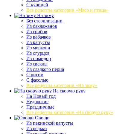
С курицей
Все рецепты категории «Мясо и птица»
На зиму
Без стерилизации
Из баклажанов
Из грибов
Из кабачков
Из капусты
Из моркови
Из огурцов
Из помидор
Из свеклы
Из сладкого перца
С рисом
С фасолью
Все рецепты категории «На зиму»
На скорую руку
На Новый год
Недорогие
Праздничные
Все рецепты категории «На скорую руку»
Овощи
Из пекинской капусты
Из редьки
Из свежей капусты