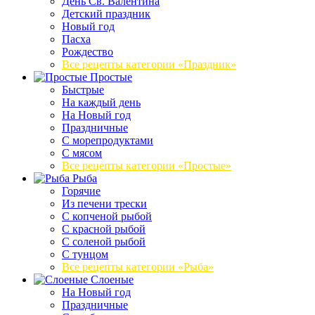
День Св. Валентина
Детский праздник
Новый год
Пасха
Рождество
Все рецепты категории «Праздник»
Простые
Быстрые
На каждый день
На Новый год
Праздничные
С морепродуктами
С мясом
Все рецепты категории «Простые»
Рыба
Горячие
Из печени трески
С копченой рыбой
С красной рыбой
С соленой рыбой
С тунцом
Все рецепты категории «Рыба»
Слоеные
На Новый год
Праздничные