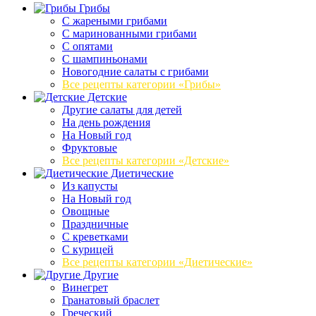
Грибы
C жареными грибами
C маринованными грибами
C опятами
C шампиньонами
Новогодние салаты с грибами
Все рецепты категории «Грибы»
Детские
Другие салаты для детей
На день рождения
На Новый год
Фруктовые
Все рецепты категории «Детские»
Диетические
Из капусты
На Новый год
Овощные
Праздничные
С креветками
С курицей
Все рецепты категории «Диетические»
Другие
Винегрет
Гранатовый браслет
Греческий