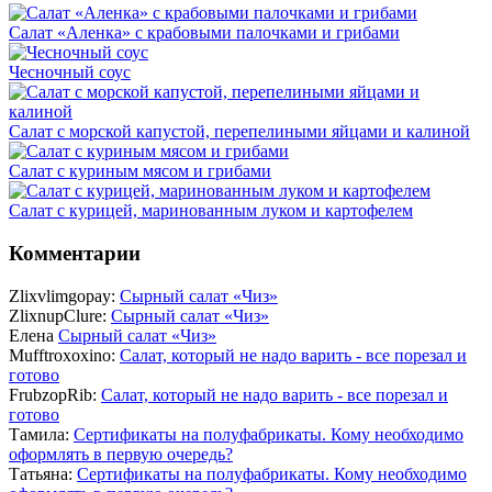
Салат «Аленка» с крабовыми палочками и грибами
Чесночный соус
Салат с морской капустой, перепелиными яйцами и калиной
Салат с куриным мясом и грибами
Салат с курицей, маринованным луком и картофелем
Комментарии
Zlixvlimgopay:
Сырный салат «Чиз»
ZlixnupClure:
Сырный салат «Чиз»
Елена
Сырный салат «Чиз»
Mufftroxoxino:
Салат, который не надо варить - все порезал и
готово
FrubzopRib:
Салат, который не надо варить - все порезал и
готово
Тамила:
Сертификаты на полуфабрикаты. Кому необходимо
оформлять в первую очередь?
Татьяна:
Сертификаты на полуфабрикаты. Кому необходимо