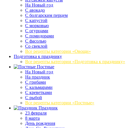
На Новый год
С авокадо
С болгарским перцем
С капустой
С морковью
С огурцами
С помидорами
С фасолью
Со свеклой
Все рецепты категории «Овощи»
Подготовка к празднику
Все рецепты категории «Подготовка к празднику»
Постные
На Новый год
На праздник
С грибами
С кальмарами
С креветками
С рыбой
Все рецепты категории «Постные»
Праздник
23 февраля
8 марта
День рождения