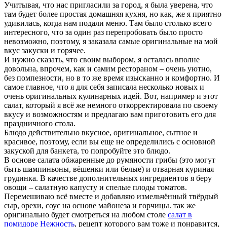
Учитывая, что нас пригласили за город, я была уверена, что
там будет более простая домашняя кухня, но как, же я приятно
удивилась, когда нам подали меню. Там было столько всего
интересного, что за один раз перепробовать было просто
невозможно, поэтому, я заказала самые оригинальные на мой
вкус закуски и горячее.
И нужно сказать, что своим выбором, я осталась вполне
довольна, впрочем, как и самим рестораном – очень уютно,
без помпезности, но в то же время изысканно и комфортно. И
самое главное, что я для себя записала несколько новых и
очень оригинальных кулинарных идей. Вот, например и этот
салат, который я всё же немного откорректировала по своему
вкусу и возможностям и предлагаю вам приготовить его для
праздничного стола.
Блюдо действительно вкусное, оригинальное, сытное и
красивое, поэтому, если вы еще не определились с основной
закуской для банкета, то попробуйте это блюдо.
В основе салата обжаренные до румяности грибы (это могут
быть шампиньоны, вёшенки или белые) и отварная куриная
грудинка. В качестве дополнительных ингредиентов я беру
овощи – салатную капусту и спелые плоды томатов.
Перемешиваю всё вместе и добавляю измельчённый твёрдый
сыр, орехи, соус на основе майонеза и горчицы. так же
оригинально будет смотреться на любом столе
салат в
помидоре Нежность
, рецепт которого вам тоже и понравится,