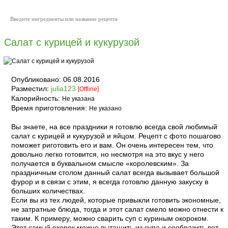
Салат с курицей и кукурузой
Опубликовано:
06.08.2016
Разместил:
julia123
[Offline]
Калорийность:
Не указана
Время приготовления:
Не указано
Вы знаете, на все праздники я готовлю всегда свой любимый
салат с курицей и кукурузой и яйцом. Рецепт с фото пошагово
поможет риготовить его и вам. Он очень интересен тем, что
довольно легко готовится, но несмотря на это вкус у него
получается в буквальном смысле «королевским». За
праздничным столом данный салат всегда вызывает большой
фурор и в связи с этим, я всегда готовлю данную закуску в
больших количествах.
Если вы из тех людей, которые привыкли готовить экономные,
не затратные блюда, тогда и этот салат смело можно отнести к
таким. К примеру, можно сварить суп с куриным окороком.
Этот самый окорок можно вытащить из супа и сообразить вот