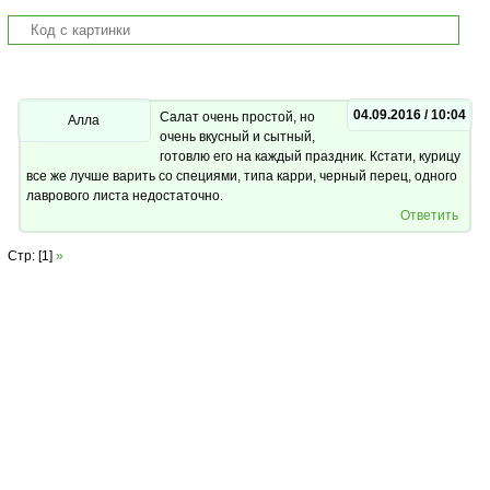
04.09.2016 / 10:04
Салат очень простой, но
Алла
очень вкусный и сытный,
готовлю его на каждый праздник. Кстати, курицу
все же лучше варить со специями, типа карри, черный перец, одного
лаврового листа недостаточно.
Ответить
Стр: [1]
»
Copyright © 2013 Salat-Legko.Ru Копирование материалов с сайта
запрещается без активной ссылки на материал!