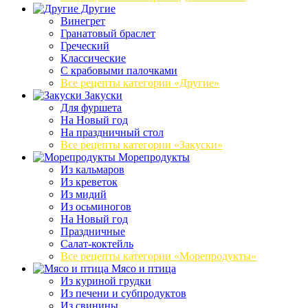
Другие
Винегрет
Гранатовый браслет
Греческий
Классические
С крабовыми палочками
Все рецепты категории «Другие»
Закуски
Для фуршета
На Новый год
На праздничный стол
Все рецепты категории «Закуски»
Морепродукты
Из кальмаров
Из креветок
Из мидий
Из осьминогов
На Новый год
Праздничные
Салат-коктейль
Все рецепты категории «Морепродукты»
Мясо и птица
Из куриной грудки
Из печени и субпродуктов
Из свинины