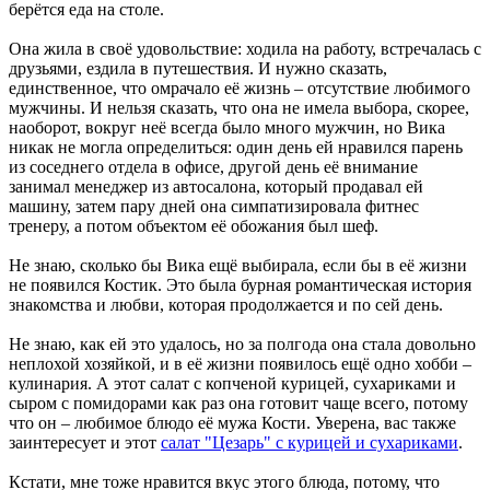
берётся еда на столе.
Она жила в своё удовольствие: ходила на работу, встречалась с
друзьями, ездила в путешествия. И нужно сказать,
единственное, что омрачало её жизнь – отсутствие любимого
мужчины. И нельзя сказать, что она не имела выбора, скорее,
наоборот, вокруг неё всегда было много мужчин, но Вика
никак не могла определиться: один день ей нравился парень
из соседнего отдела в офисе, другой день её внимание
занимал менеджер из автосалона, который продавал ей
машину, затем пару дней она симпатизировала фитнес
тренеру, а потом объектом её обожания был шеф.
Не знаю, сколько бы Вика ещё выбирала, если бы в её жизни
не появился Костик. Это была бурная романтическая история
знакомства и любви, которая продолжается и по сей день.
Не знаю, как ей это удалось, но за полгода она стала довольно
неплохой хозяйкой, и в её жизни появилось ещё одно хобби –
кулинария. А этот салат с копченой курицей, сухариками и
сыром с помидорами как раз она готовит чаще всего, потому
что он – любимое блюдо её мужа Кости. Уверена, вас также
заинтересует и этот
салат "Цезарь" с курицей и сухариками
.
Кстати, мне тоже нравится вкус этого блюда, потому, что