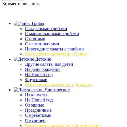
Комментариев нет..
Грибы
C жареными грибами
C маринованными грибами
C опятами
C шампиньонами
Новогодние салаты с грибами
Все рецепты категории «Грибы»
Детские
Другие салаты для детей
На день рождения
На Новый год
Фруктовые
Все рецепты категории «Детские»
Диетические
Из капусты
На Новый год
Овощные
Праздничные
С креветками
С курицей
Все рецепты категории «Диетические»