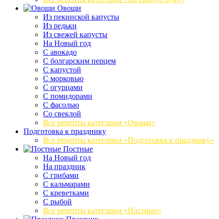
Овощи
Из пекинской капусты
Из редьки
Из свежей капусты
На Новый год
С авокадо
С болгарским перцем
С капустой
С морковью
С огурцами
С помидорами
С фасолью
Со свеклой
Все рецепты категории «Овощи»
Подготовка к празднику
Все рецепты категории «Подготовка к празднику»
Постные
На Новый год
На праздник
С грибами
С кальмарами
С креветками
С рыбой
Все рецепты категории «Постные»