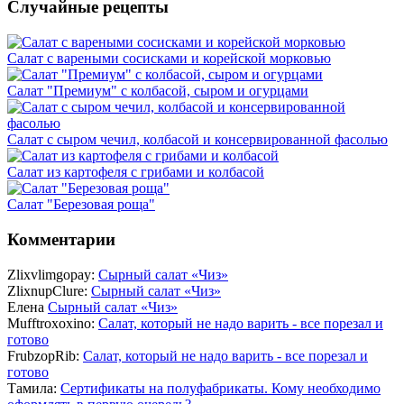
Случайные рецепты
Салат с вареными сосисками и корейской морковью
Салат "Премиум" с колбасой, сыром и огурцами
Салат с сыром чечил, колбасой и консервированной фасолью
Салат из картофеля с грибами и колбасой
Салат "Березовая роща"
Комментарии
Zlixvlimgopay:
Сырный салат «Чиз»
ZlixnupClure:
Сырный салат «Чиз»
Елена
Сырный салат «Чиз»
Mufftroxoxino:
Салат, который не надо варить - все порезал и
готово
FrubzopRib:
Салат, который не надо варить - все порезал и
готово
Тамила:
Сертификаты на полуфабрикаты. Кому необходимо