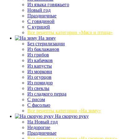
Из языка говяжьего
Новый год
Праздничные
С говядиной
С курицей
Все рецепты категории «Мясо и птица»
На зиму
Без стерилизации
Из баклажанов
Из грибов
Из кабачков
Из капусты
Из моркови
Из огурцов
Из помидор
Из свеклы
Из сладкого перца
С рисом
С фасолью
Все рецепты категории «На зиму»
На скорую руку
На Новый год
Недорогие
Праздничные
Все рецепты категории «На скорую руку»