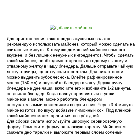
Пошаговый рецепт с фото:
Для приготовления такого рода закусочных салатов
рекомендую использовать майонез, который можно сделать на
считанные минуты. К тому же домашний майонез намного
вкуснее, и без лишних ненужных ингредиентов. Чтобы сделать
такой майонез, необходимо отправить по одному сырому и
отварному желтку в чашу блендера. Дальше отправьте чайную
ложку горчицы, щепотку соли к желткам. Для пикантности
можно выдавить зубок чеснока. Влейте рафинированное
масло (150 мл) и опускайте блендер в чашу. Держа ручку
блендера на дне чаши, включите его и взбивайте 1-2 минуты,
не двигая блендер. Когда начнут проявляться сгустки
майонеза в масле, можно работать блендером
поступательными движениями вверх и вниз. Через 3-4 минуты
майонез готов, по вкусу добавьте лимонный сок. Под плёнкой
такой майонез может храниться до трёх дней.
Для сборки салата используйте широкую сервировочную
форму. Поместите форму на плоскую тарелку. Майонезом
смажьте дно тарелки и выложите первым слоем солёный