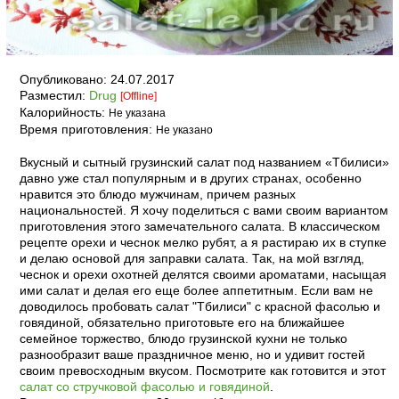
Опубликовано:
24.07.2017
Разместил:
Drug
[Offline]
Калорийность:
Не указана
Время приготовления:
Не указано
Вкусный и сытный грузинский салат под названием «Тбилиси»
давно уже стал популярным и в других странах, особенно
нравится это блюдо мужчинам, причем разных
национальностей. Я хочу поделиться с вами своим вариантом
приготовления этого замечательного салата. В классическом
рецепте орехи и чеснок мелко рубят, а я растираю их в ступке
и делаю основой для заправки салата. Так, на мой взгляд,
чеснок и орехи охотней делятся своими ароматами, насыщая
ими салат и делая его еще более аппетитным. Если вам не
доводилось пробовать салат "Тбилиси" с красной фасолью и
говядиной, обязательно приготовьте его на ближайшее
семейное торжество, блюдо грузинской кухни не только
разнообразит ваше праздничное меню, но и удивит гостей
своим превосходным вкусом. Посмотрите как готовится и этот
салат со стручковой фасолью и говядиной
.