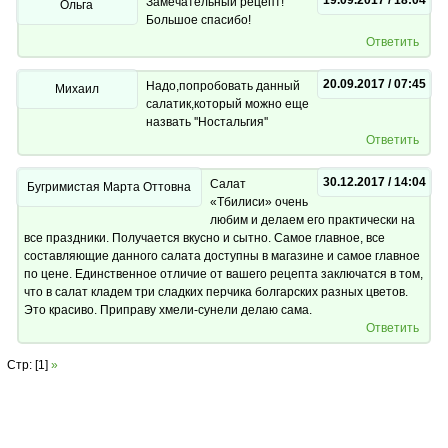
19.09.2017 / 18:04
Замечательный рецепт!
Ольга
Большое спасибо!
Ответить
20.09.2017 / 07:45
Надо,попробовать данный
Михаил
салатик,который можно еще
назвать ''Ностальгия''
Ответить
30.12.2017 / 14:04
Салат
Бугримистая Марта Оттовна
«Тбилиси» очень
любим и делаем его практически на
все праздники. Получается вкусно и сытно. Самое главное, все
составляющие данного салата доступны в магазине и самое главное
по цене. Единственное отличие от вашего рецепта заключатся в том,
что в салат кладем три сладких перчика болгарских разных цветов.
Это красиво. Приправу хмели-сунели делаю сама.
Ответить
Стр: [1]
»