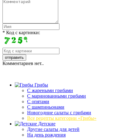
* Код с картинки:
Комментариев нет..
Грибы
C жареными грибами
C маринованными грибами
C опятами
C шампиньонами
Новогодние салаты с грибами
Все рецепты категории «Грибы»
Детские
Другие салаты для детей
На день рождения