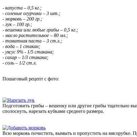
- капуста – 0,5 кг.;
- соленые огурчики – 3 шт.;
- морковь – 200 гр.;
- лук – 100 гр.;
- вешенка или любые грибы – 0,5 кг.;
- масло растительное – 80 мл.;
- томатная паста – 3 ст.л.;
- вода – 1 стакан;
- уксус 9% - 1/5 стакана;
- сахар – 1/3 стакана;
- соль – 1/2 ст.л.
Пошаговый рецепт с фото:
Подготовить грибы – вешенку или другие грибы тщательно вы
сполоснуть, нарезать кубками среднего размера.
Всю морковь почистить, вымыть и пропустить на мясорубке. Пр