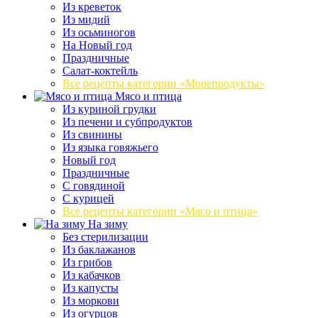
Из креветок
Из мидий
Из осьминогов
На Новый год
Праздничные
Салат-коктейль
Все рецепты категории «Морепродукты»
Мясо и птица
Из куриной грудки
Из печени и субпродуктов
Из свинины
Из языка говяжьего
Новый год
Праздничные
С говядиной
С курицей
Все рецепты категории «Мясо и птица»
На зиму
Без стерилизации
Из баклажанов
Из грибов
Из кабачков
Из капусты
Из моркови
Из огурцов