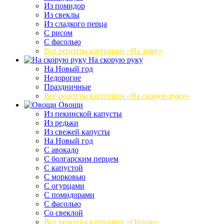
Из помидор
Из свеклы
Из сладкого перца
С рисом
С фасолью
Все рецепты категории «На зиму»
На скорую руку
На Новый год
Недорогие
Праздничные
Все рецепты категории «На скорую руку»
Овощи
Из пекинской капусты
Из редьки
Из свежей капусты
На Новый год
С авокадо
С болгарским перцем
С капустой
С морковью
С огурцами
С помидорами
С фасолью
Со свеклой
Все рецепты категории «Овощи»