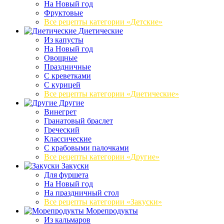
На Новый год
Фруктовые
Все рецепты категории «Детские»
Диетические
Из капусты
На Новый год
Овощные
Праздничные
С креветками
С курицей
Все рецепты категории «Диетические»
Другие
Винегрет
Гранатовый браслет
Греческий
Классические
С крабовыми палочками
Все рецепты категории «Другие»
Закуски
Для фуршета
На Новый год
На праздничный стол
Все рецепты категории «Закуски»
Морепродукты
Из кальмаров