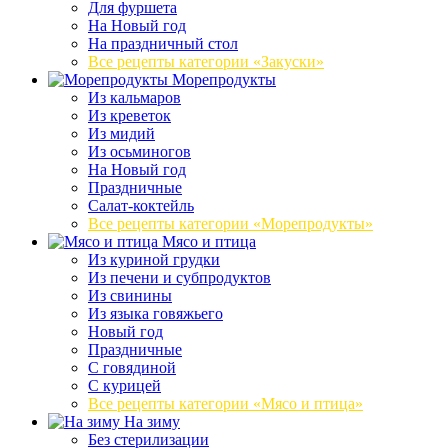
Для фуршета
На Новый год
На праздничный стол
Все рецепты категории «Закуски»
Морепродукты
Из кальмаров
Из креветок
Из мидий
Из осьминогов
На Новый год
Праздничные
Салат-коктейль
Все рецепты категории «Морепродукты»
Мясо и птица
Из куриной грудки
Из печени и субпродуктов
Из свинины
Из языка говяжьего
Новый год
Праздничные
С говядиной
С курицей
Все рецепты категории «Мясо и птица»
На зиму
Без стерилизации