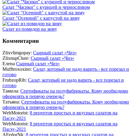
Салат "Часики" с курицей и черносливом
Салат "Осенний" с капустой на зиму
Салат из помидор на зиму
Комментарии
Zlixvlimgopay:
Сырный салат «Чиз»
ZlixnupClure:
Сырный салат «Чиз»
Елена
Сырный салат «Чиз»
Mufftroxoxino:
Салат, который не надо варить - все порезал и
готово
FrubzopRib:
Салат, который не надо варить - все порезал и
готово
Тамила:
Сертификаты на полуфабрикаты. Кому необходимо
оформлять в первую очередь?
Татьяна:
Сертификаты на полуфабрикаты. Кому необходимо
оформлять в первую очередь?
WebMotorist:
8 рецептов простых и вкусных салатов на
Пасху-2021
WebMotorist:
8 рецептов простых и вкусных салатов на
Пасху-2021
AFedorNk:
8 рецептов простых и вкусных салатов на