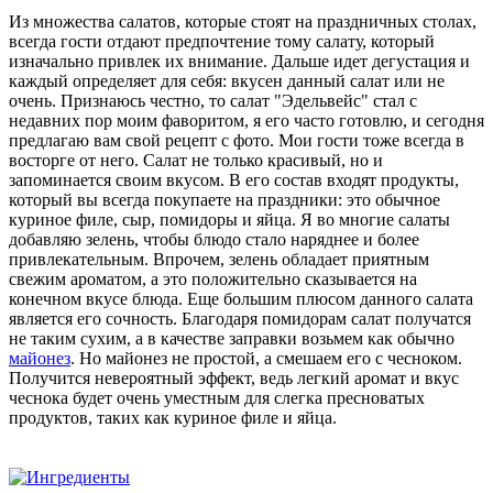
Из множества салатов, которые стоят на праздничных столах,
всегда гости отдают предпочтение тому салату, который
изначально привлек их внимание. Дальше идет дегустация и
каждый определяет для себя: вкусен данный салат или не
очень. Признаюсь честно, то салат "Эдельвейс" стал с
недавних пор моим фаворитом, я его часто готовлю, и сегодня
предлагаю вам свой рецепт с фото. Мои гости тоже всегда в
восторге от него. Салат не только красивый, но и
запоминается своим вкусом. В его состав входят продукты,
который вы всегда покупаете на праздники: это обычное
куриное филе, сыр, помидоры и яйца. Я во многие салаты
добавляю зелень, чтобы блюдо стало наряднее и более
привлекательным. Впрочем, зелень обладает приятным
свежим ароматом, а это положительно сказывается на
конечном вкусе блюда. Еще большим плюсом данного салата
является его сочность. Благодаря помидорам салат получатся
не таким сухим, а в качестве заправки возьмем как обычно
майонез
. Но майонез не простой, а смешаем его с чесноком.
Получится невероятный эффект, ведь легкий аромат и вкус
чеснока будет очень уместным для слегка пресноватых
продуктов, таких как куриное филе и яйца.