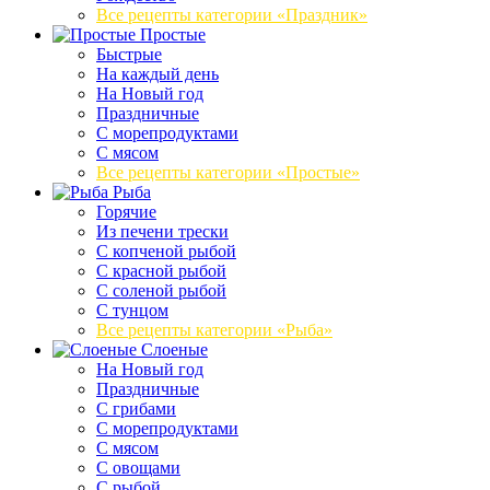
Все рецепты категории «Праздник»
Простые
Быстрые
На каждый день
На Новый год
Праздничные
С морепродуктами
С мясом
Все рецепты категории «Простые»
Рыба
Горячие
Из печени трески
С копченой рыбой
С красной рыбой
С соленой рыбой
С тунцом
Все рецепты категории «Рыба»
Слоеные
На Новый год
Праздничные
С грибами
С морепродуктами
С мясом
С овощами
С рыбой