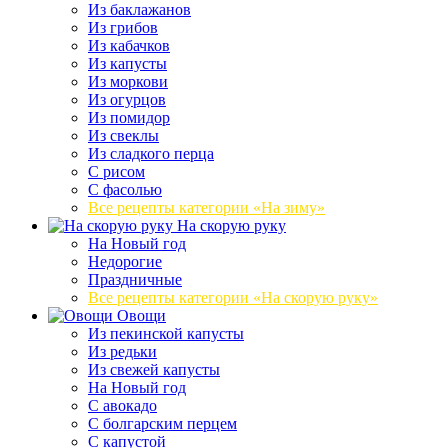
Из баклажанов
Из грибов
Из кабачков
Из капусты
Из моркови
Из огурцов
Из помидор
Из свеклы
Из сладкого перца
С рисом
С фасолью
Все рецепты категории «На зиму»
На скорую руку
На Новый год
Недорогие
Праздничные
Все рецепты категории «На скорую руку»
Овощи
Из пекинской капусты
Из редьки
Из свежей капусты
На Новый год
С авокадо
С болгарским перцем
С капустой