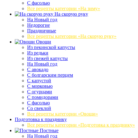
С фасолью
Все рецепты категории «На зиму»
На скорую руку
На Новый год
Недорогие
Праздничные
Все рецепты категории «На скорую руку»
Овощи
Из пекинской капусты
Из редьки
Из свежей капусты
На Новый год
С авокадо
С болгарским перцем
С капустой
С морковью
С огурцами
С помидорами
С фасолью
Со свеклой
Все рецепты категории «Овощи»
Подготовка к празднику
Все рецепты категории «Подготовка к празднику»
Постные
На Новый год