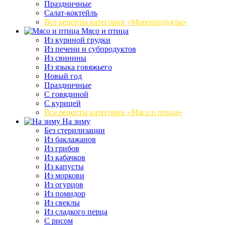
Праздничные
Салат-коктейль
Все рецепты категории «Морепродукты»
Мясо и птица
Из куриной грудки
Из печени и субпродуктов
Из свинины
Из языка говяжьего
Новый год
Праздничные
С говядиной
С курицей
Все рецепты категории «Мясо и птица»
На зиму
Без стерилизации
Из баклажанов
Из грибов
Из кабачков
Из капусты
Из моркови
Из огурцов
Из помидор
Из свеклы
Из сладкого перца
С рисом