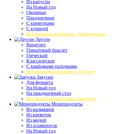
Из капусты
На Новый год
Овощные
Праздничные
С креветками
С курицей
Все рецепты категории «Диетические»
Другие
Винегрет
Гранатовый браслет
Греческий
Классические
С крабовыми палочками
Все рецепты категории «Другие»
Закуски
Для фуршета
На Новый год
На праздничный стол
Все рецепты категории «Закуски»
Морепродукты
Из кальмаров
Из креветок
Из мидий
Из осьминогов
На Новый год