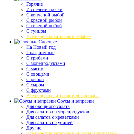
Горячие
Из печени трески
С копченой рыбой
С красной рыбой
С соленой рыбой
С тунцом
Все рецепты категории «Рыба»
Слоеные
На Новый год
Праздничные
С грибами
С морепродуктами
С мясом
С овощами
С рыбой
С сыром
С фруктами
Все рецепты категории «Слоеные»
Соусы и заправки
Для овощного салата
Для салатов из морепродуктов
Для салатов с креветками
Для салатов с курицей
Другие
Все рецепты категории «Соусы и заправки»