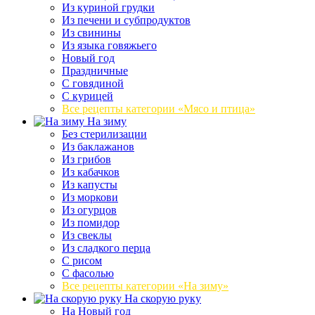
Из куриной грудки
Из печени и субпродуктов
Из свинины
Из языка говяжьего
Новый год
Праздничные
С говядиной
С курицей
Все рецепты категории «Мясо и птица»
На зиму
Без стерилизации
Из баклажанов
Из грибов
Из кабачков
Из капусты
Из моркови
Из огурцов
Из помидор
Из свеклы
Из сладкого перца
С рисом
С фасолью
Все рецепты категории «На зиму»
На скорую руку
На Новый год