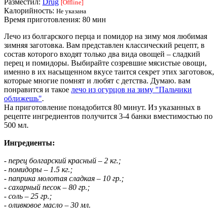
Разместил:
Drug
[Offline]
Калорийность:
Не указана
Время приготовления:
80 мин
Лечо из болгарского перца и помидор на зиму моя любимая
зимняя заготовка. Вам представлен классический рецепт, в
состав которого входят только два вида овощей – сладкий
перец и помидоры. Выбирайте созревшие мясистые овощи,
именно в их насыщенном вкусе таится секрет этих заготовок,
которые многие помнят и любят с детства. Думаю. вам
понравится и такое
лечо из огурцов на зиму "Пальчики
оближешь"
.
На приготовление понадобится 80 минут. Из указанных в
рецепте ингредиентов получится 3-4 банки вместимостью по
500 мл.
Ингредиенты:
- перец болгарский красный – 2 кг.;
- помидоры – 1.5 кг.;
- паприка молотая сладкая – 10 гр.;
- сахарный песок – 80 гр.;
- соль – 25 гр.;
- оливковое масло – 30 мл.