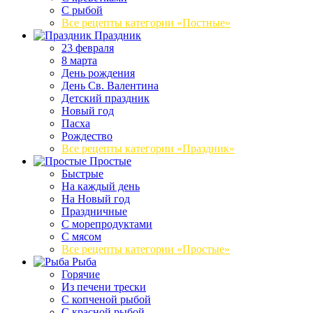
С рыбой
Все рецепты категории «Постные»
Праздник
23 февраля
8 марта
День рождения
День Св. Валентина
Детский праздник
Новый год
Пасха
Рождество
Все рецепты категории «Праздник»
Простые
Быстрые
На каждый день
На Новый год
Праздничные
С морепродуктами
С мясом
Все рецепты категории «Простые»
Рыба
Горячие
Из печени трески
С копченой рыбой
С красной рыбой