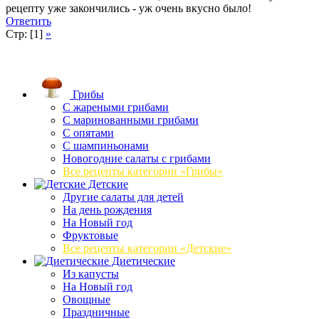
рецепту уже закончились - уж очень вкусно было!
Ответить
Стр: [1]
»
Грибы
C жареными грибами
C маринованными грибами
C опятами
C шампиньонами
Новогодние салаты с грибами
Все рецепты категории «Грибы»
Детские
Другие салаты для детей
На день рождения
На Новый год
Фруктовые
Все рецепты категории «Детские»
Диетические
Из капусты
На Новый год
Овощные
Праздничные