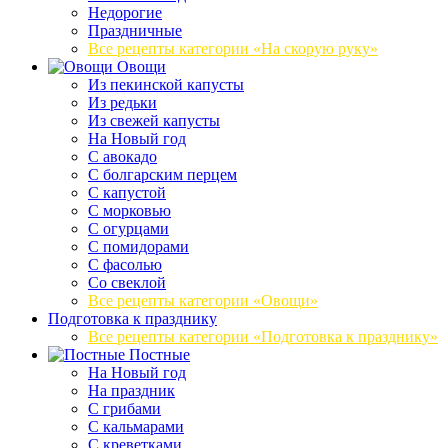
Недорогие
Праздничные
Все рецепты категории «На скорую руку»
Овощи
Из пекинской капусты
Из редьки
Из свежей капусты
На Новый год
С авокадо
С болгарским перцем
С капустой
С морковью
С огурцами
С помидорами
С фасолью
Со свеклой
Все рецепты категории «Овощи»
Подготовка к празднику
Все рецепты категории «Подготовка к празднику»
Постные
На Новый год
На праздник
С грибами
С кальмарами
С креветками