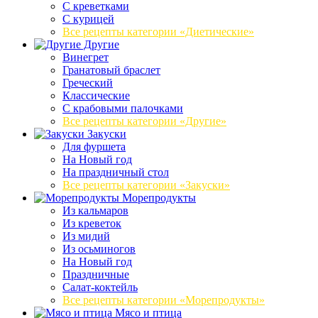
С креветками
С курицей
Все рецепты категории «Диетические»
Другие
Винегрет
Гранатовый браслет
Греческий
Классические
С крабовыми палочками
Все рецепты категории «Другие»
Закуски
Для фуршета
На Новый год
На праздничный стол
Все рецепты категории «Закуски»
Морепродукты
Из кальмаров
Из креветок
Из мидий
Из осьминогов
На Новый год
Праздничные
Салат-коктейль
Все рецепты категории «Морепродукты»
Мясо и птица