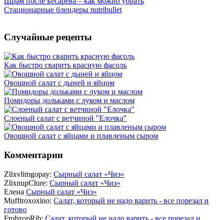
Шрам после кесарева – как можно убрать
Стационарные блендеры nutribullet
Случайные рецепты
Как быстро сварить красную фасоль
Овощной салат с дыней и яйцом
Помидоры дольками с луком и маслом
Слоеный салат с ветчиной "Елочка"
Овощной салат с яйцами и плавленым сыром
Комментарии
Zlixvlimgopay:
Сырный салат «Чиз»
ZlixnupClure:
Сырный салат «Чиз»
Елена
Сырный салат «Чиз»
Mufftroxoxino:
Салат, который не надо варить - все порезал и
готово
FrubzopRib:
Салат, который не надо варить - все порезал и