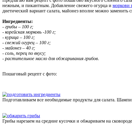
Предлагаю вам рецепт с фото пошагово вкусного слоеного сал
нежным, и пикантным. Добавление свежего огурца и
моркови 
диетический вариант салата, майонез вполне можно заменить с
Ингредиенты:
- грибы – 100 г;
- корейская морковь -100 г;
- курица – 100 г;
- свежий огурец – 100 г;
- майонез – 40 г;
- соль, перец по вкусу;
- растительное масло для обжаривания грибов.
Пошаговый рецепт с фото:
Подготавливаем все необходимые продукты для салата. Шампин
Грибы нарезаем на средние кусочки и обжариваем на сковороде