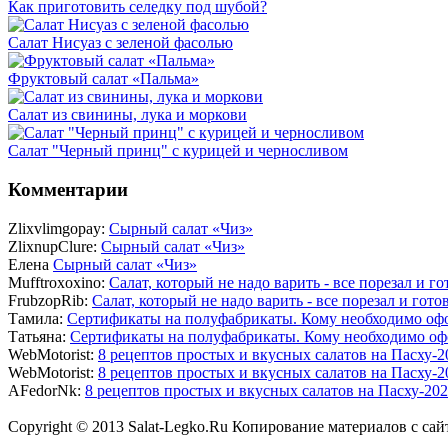
Как приготовить селедку под шубой?
Салат Нисуаз с зеленой фасолью
Фруктовый салат «Пальма»
Салат из свинины, лука и моркови
Салат "Черный принц" с курицей и черносливом
Комментарии
Zlixvlimgopay:
Сырный салат «Чиз»
ZlixnupClure:
Сырный салат «Чиз»
Елена
Сырный салат «Чиз»
Mufftroxoxino:
Салат, который не надо варить - все порезал и го
FrubzopRib:
Салат, который не надо варить - все порезал и гото
Тамила:
Сертификаты на полуфабрикаты. Кому необходимо офо
Татьяна:
Сертификаты на полуфабрикаты. Кому необходимо офо
WebMotorist:
8 рецептов простых и вкусных салатов на Пасху-2
WebMotorist:
8 рецептов простых и вкусных салатов на Пасху-2
AFedorNk:
8 рецептов простых и вкусных салатов на Пасху-20
Copyright © 2013 Salat-Legko.Ru Копирование материалов с сай