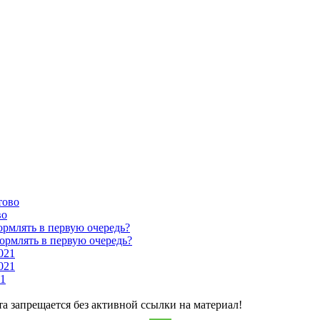
тово
во
рмлять в первую очередь?
рмлять в первую очередь?
021
021
21
та запрещается без активной ссылки на материал!