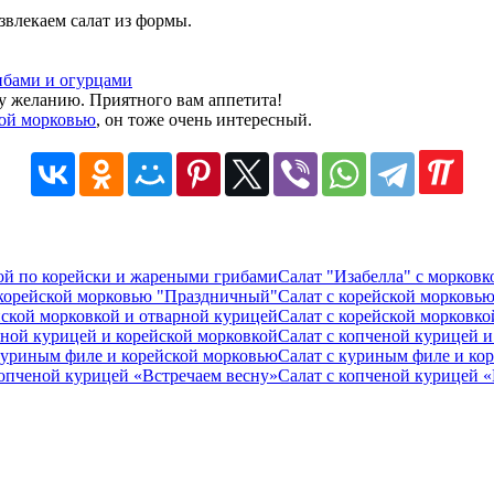
влекаем салат из формы.
му желанию. Приятного вам аппетита!
кой морковью
, он тоже очень интересный.
Салат "Изабелла" с морков
Салат с корейской морковь
Салат с корейской морковко
Салат с копченой курицей и
Салат с куриным филе и ко
Салат с копченой курицей 