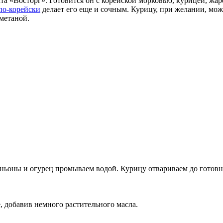
ата «Восторг». Готовится он с корейской морковью, курицей, ж
по-корейски
делает его еще и сочным. Курицу, при желании, мо
метаной.
ьоны и огурец промываем водой. Курицу отвариваем до готовнос
, добавив немного растительного масла.