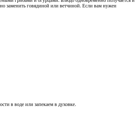
ареными грибами и огурцами. Блюдо одновременно получается и
жно заменить говядиной или ветчиной. Если вам нужен
ти в воде или запекаем в духовке.