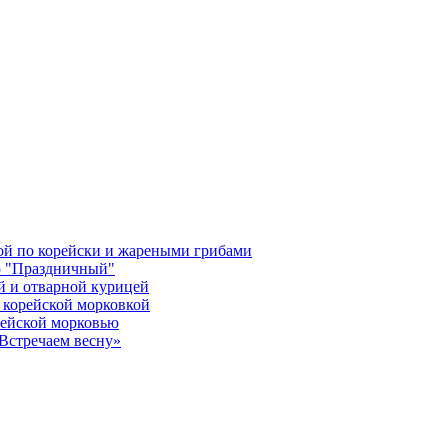
кой по корейски и жареными грибами
ю "Праздничный"
й и отварной курицей
 корейской морковкой
рейской морковью
«Встречаем весну»