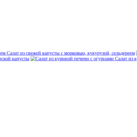
Салат из свежей капусты с морковью, кукурузой, сельдереем
рской капусты
Салат из 