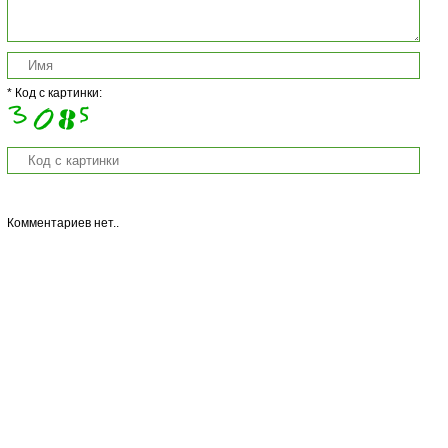
* Код с картинки:
Комментариев нет..
Copyright © 2013 Salat-Legko.Ru Копирование материалов с сайта
запрещается без активной ссылки на материал!