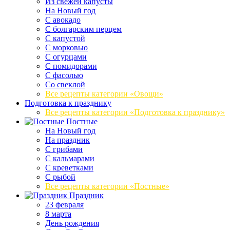
Из свежей капусты
На Новый год
С авокадо
С болгарским перцем
С капустой
С морковью
С огурцами
С помидорами
С фасолью
Со свеклой
Все рецепты категории «Овощи»
Подготовка к празднику
Все рецепты категории «Подготовка к празднику»
Постные
На Новый год
На праздник
С грибами
С кальмарами
С креветками
С рыбой
Все рецепты категории «Постные»
Праздник
23 февраля
8 марта
День рождения