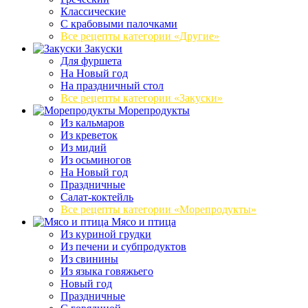
Классические
С крабовыми палочками
Все рецепты категории «Другие»
Закуски
Для фуршета
На Новый год
На праздничный стол
Все рецепты категории «Закуски»
Морепродукты
Из кальмаров
Из креветок
Из мидий
Из осьминогов
На Новый год
Праздничные
Салат-коктейль
Все рецепты категории «Морепродукты»
Мясо и птица
Из куриной грудки
Из печени и субпродуктов
Из свинины
Из языка говяжьего
Новый год
Праздничные