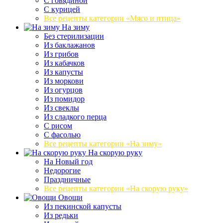
С говядиной
С курицей
Все рецепты категории «Мясо и птица»
На зиму
Без стерилизации
Из баклажанов
Из грибов
Из кабачков
Из капусты
Из моркови
Из огурцов
Из помидор
Из свеклы
Из сладкого перца
С рисом
С фасолью
Все рецепты категории «На зиму»
На скорую руку
На Новый год
Недорогие
Праздничные
Все рецепты категории «На скорую руку»
Овощи
Из пекинской капусты
Из редьки