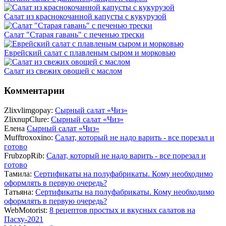
Салат из краснокочанной капусты с кукурузой
Салат "Старая гавань" с печенью трески
Еврейский салат с плавленым сыром и морковью
Салат из свежих овощей с маслом
Комментарии
Zlixvlimgopay:
Сырный салат «Чиз»
ZlixnupClure:
Сырный салат «Чиз»
Елена
Сырный салат «Чиз»
Mufftroxoxino:
Салат, который не надо варить - все порезал и
готово
FrubzopRib:
Салат, который не надо варить - все порезал и
готово
Тамила:
Сертификаты на полуфабрикаты. Кому необходимо
оформлять в первую очередь?
Татьяна:
Сертификаты на полуфабрикаты. Кому необходимо
оформлять в первую очередь?
WebMotorist:
8 рецептов простых и вкусных салатов на
Пасху-2021