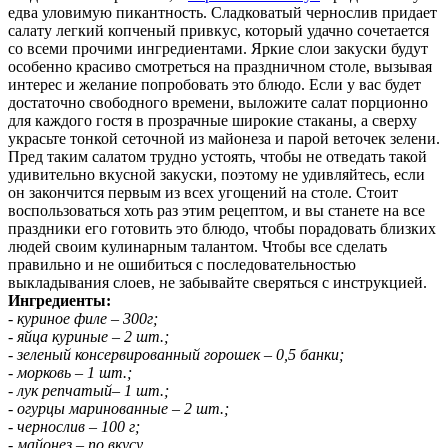
едва уловимую пикантность. Сладковатый чернослив придает
салату легкий копченый привкус, который удачно сочетается
со всеми прочими ингредиентами. Яркие слои закуски будут
особенно красиво смотреться на праздничном столе, вызывая
интерес и желание попробовать это блюдо. Если у вас будет
достаточно свободного времени, выложите салат порционно
для каждого гостя в прозрачные широкие стаканы, а сверху
украсьте тонкой сеточной из майонеза и парой веточек зелени.
Пред таким салатом трудно устоять, чтобы не отведать такой
удивительно вкусной закуски, поэтому не удивляйтесь, если
он закончится первым из всех угощений на столе. Стоит
воспользоваться хоть раз этим рецептом, и вы станете на все
праздники его готовить это блюдо, чтобы порадовать близких
людей своим кулинарным талантом. Чтобы все сделать
правильно и не ошибиться с последовательностью
выкладывания слоев, не забывайте сверяться с инструкцией.
Ингредиенты:
- куриное филе – 300г;
- яйца куриные – 2 шт.;
- зеленый консервированный горошек – 0,5 банки;
- морковь – 1 шт.;
- лук репчатый– 1 шт.;
- огурцы маринованные – 2 шт.;
- чернослив – 100 г;
- майонез – по вкусу.