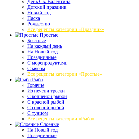
День Св. Валентина
Детский праздник
Новый год
Пасха
Рождество
Все рецепты категории «Праздник»
Простые
Быстрые
На каждый день
На Новый год
Праздничные
С морепродуктами
С мясом
Все рецепты категории «Простые»
Рыба
Горячие
Из печени трески
С копченой рыбой
С красной рыбой
С соленой рыбой
С тунцом
Все рецепты категории «Рыба»
Слоеные
На Новый год
Праздничные