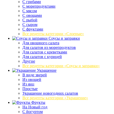
С грибами
С морепродуктами
С мясом
С овощами
С рыбой
С сыром
С фруктами
Все рецепты категории «Слоеные»
Соусы и заправки
Для овощного салата
Для салатов из морепродуктов
Для салатов с креветками
Для салатов с курицей
Другие
Все рецепты категории «Соусы и заправки»
Украшение
В виде зверей
Из овощей
Из яиц
Простые
Украшение новогодних салатов
Все рецепты категории «Украшение»
Фрукты
На Новый год
С йогуртом