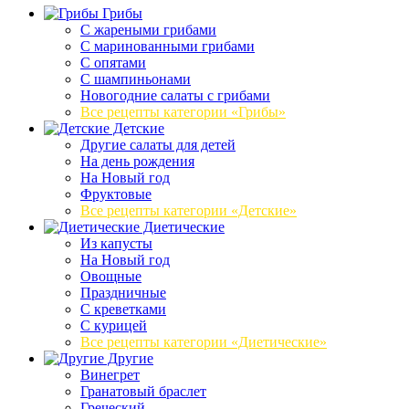
Грибы
C жареными грибами
C маринованными грибами
C опятами
C шампиньонами
Новогодние салаты с грибами
Все рецепты категории «Грибы»
Детские
Другие салаты для детей
На день рождения
На Новый год
Фруктовые
Все рецепты категории «Детские»
Диетические
Из капусты
На Новый год
Овощные
Праздничные
С креветками
С курицей
Все рецепты категории «Диетические»
Другие
Винегрет
Гранатовый браслет
Греческий