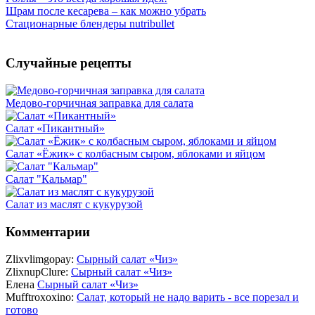
Шрам после кесарева – как можно убрать
Стационарные блендеры nutribullet
Случайные рецепты
Медово-горчичная заправка для салата
Салат «Пикантный»
Салат «Ёжик» с колбасным сыром, яблоками и яйцом
Салат "Кальмар"
Салат из маслят с кукурузой
Комментарии
Zlixvlimgopay:
Сырный салат «Чиз»
ZlixnupClure:
Сырный салат «Чиз»
Елена
Сырный салат «Чиз»
Mufftroxoxino:
Салат, который не надо варить - все порезал и
готово