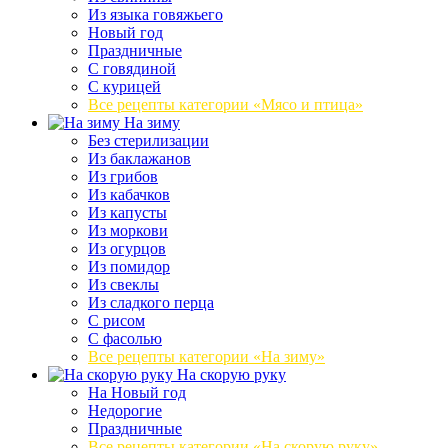
Из языка говяжьего
Новый год
Праздничные
С говядиной
С курицей
Все рецепты категории «Мясо и птица»
На зиму
Без стерилизации
Из баклажанов
Из грибов
Из кабачков
Из капусты
Из моркови
Из огурцов
Из помидор
Из свеклы
Из сладкого перца
С рисом
С фасолью
Все рецепты категории «На зиму»
На скорую руку
На Новый год
Недорогие
Праздничные
Все рецепты категории «На скорую руку»