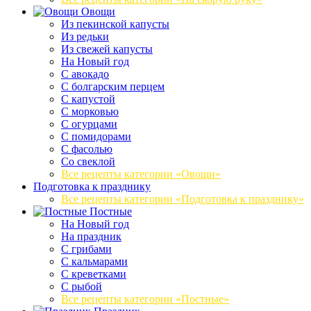
Овощи
Из пекинской капусты
Из редьки
Из свежей капусты
На Новый год
С авокадо
С болгарским перцем
С капустой
С морковью
С огурцами
С помидорами
С фасолью
Со свеклой
Все рецепты категории «Овощи»
Подготовка к празднику
Все рецепты категории «Подготовка к празднику»
Постные
На Новый год
На праздник
С грибами
С кальмарами
С креветками
С рыбой
Все рецепты категории «Постные»