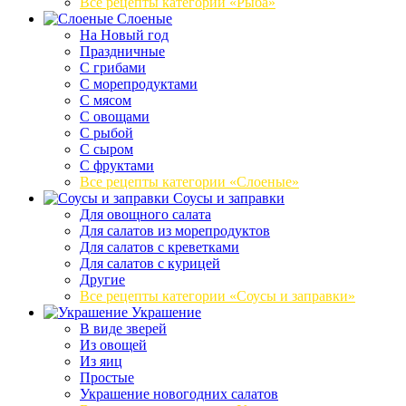
Все рецепты категории «Рыба»
Слоеные
На Новый год
Праздничные
С грибами
С морепродуктами
С мясом
С овощами
С рыбой
С сыром
С фруктами
Все рецепты категории «Слоеные»
Соусы и заправки
Для овощного салата
Для салатов из морепродуктов
Для салатов с креветками
Для салатов с курицей
Другие
Все рецепты категории «Соусы и заправки»
Украшение
В виде зверей
Из овощей
Из яиц
Простые
Украшение новогодних салатов