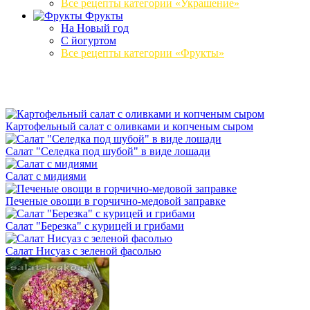
Все рецепты категории «Украшение»
Фрукты
На Новый год
С йогуртом
Все рецепты категории «Фрукты»
Картофельный салат с оливками и копченым сыром
Салат "Селедка под шубой" в виде лошади
Салат с мидиями
Печеные овощи в горчично-медовой заправке
Салат "Березка" с курицей и грибами
Салат Нисуаз с зеленой фасолью