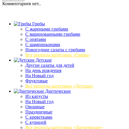
Комментариев нет..
Грибы
C жареными грибами
C маринованными грибами
C опятами
C шампиньонами
Новогодние салаты с грибами
Все рецепты категории «Грибы»
Детские
Другие салаты для детей
На день рождения
На Новый год
Фруктовые
Все рецепты категории «Детские»
Диетические
Из капусты
На Новый год
Овощные
Праздничные
С креветками
С курицей
Все рецепты категории «Диетические»