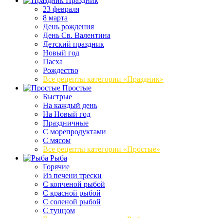
Праздник
23 февраля
8 марта
День рождения
День Св. Валентина
Детский праздник
Новый год
Пасха
Рождество
Все рецепты категории «Праздник»
Простые
Быстрые
На каждый день
На Новый год
Праздничные
С морепродуктами
С мясом
Все рецепты категории «Простые»
Рыба
Горячие
Из печени трески
С копченой рыбой
С красной рыбой
С соленой рыбой
С тунцом