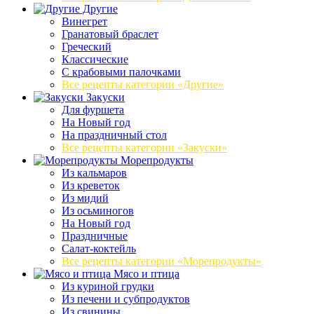
Другие
Винегрет
Гранатовый браслет
Греческий
Классические
С крабовыми палочками
Все рецепты категории «Другие»
Закуски
Для фуршета
На Новый год
На праздничный стол
Все рецепты категории «Закуски»
Морепродукты
Из кальмаров
Из креветок
Из мидий
Из осьминогов
На Новый год
Праздничные
Салат-коктейль
Все рецепты категории «Морепродукты»
Мясо и птица
Из куриной грудки
Из печени и субпродуктов
Из свинины