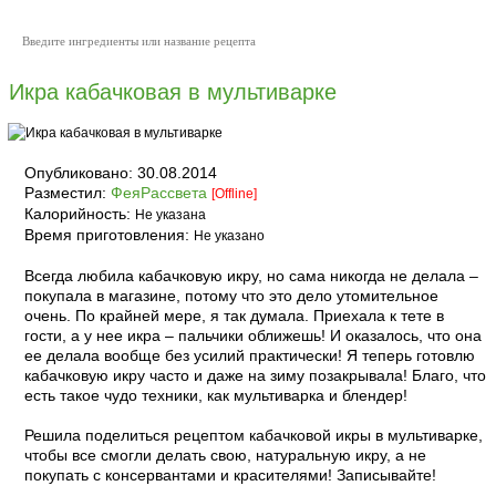
Икра кабачковая в мультиварке
Опубликовано:
30.08.2014
Разместил:
ФеяРассвета
[Offline]
Калорийность:
Не указана
Время приготовления:
Не указано
Всегда любила кабачковую икру, но сама никогда не делала –
покупала в магазине, потому что это дело утомительное
очень. По крайней мере, я так думала. Приехала к тете в
гости, а у нее икра – пальчики оближешь! И оказалось, что она
ее делала вообще без усилий практически! Я теперь готовлю
кабачковую икру часто и даже на зиму позакрывала! Благо, что
есть такое чудо техники, как мультиварка и блендер!
Решила поделиться рецептом кабачковой икры в мультиварке,
чтобы все смогли делать свою, натуральную икру, а не
покупать с консервантами и красителями! Записывайте!