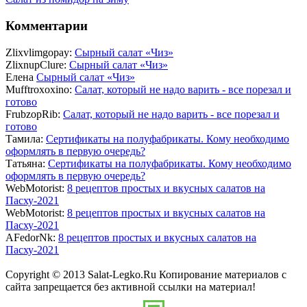
Комментарии
Zlixvlimgopay:
Сырный салат «Чиз»
ZlixnupClure:
Сырный салат «Чиз»
Елена
Сырный салат «Чиз»
Mufftroxoxino:
Салат, который не надо варить - все порезал и
готово
FrubzopRib:
Салат, который не надо варить - все порезал и
готово
Тамила:
Сертификаты на полуфабрикаты. Кому необходимо
оформлять в первую очередь?
Татьяна:
Сертификаты на полуфабрикаты. Кому необходимо
оформлять в первую очередь?
WebMotorist:
8 рецептов простых и вкусных салатов на
Пасху-2021
WebMotorist:
8 рецептов простых и вкусных салатов на
Пасху-2021
AFedorNk:
8 рецептов простых и вкусных салатов на
Пасху-2021
Copyright © 2013 Salat-Legko.Ru Копирование материалов с
сайта запрещается без активной ссылки на материал!