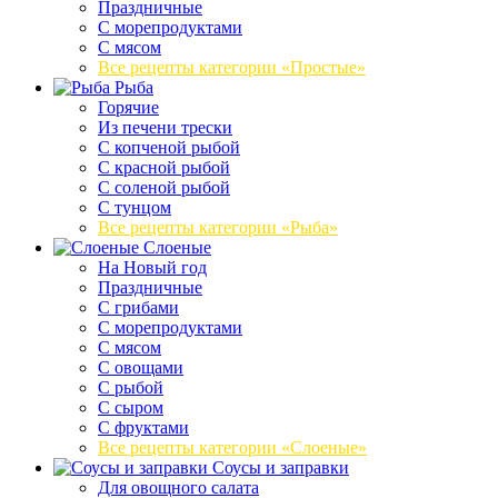
Праздничные
С морепродуктами
С мясом
Все рецепты категории «Простые»
Рыба
Горячие
Из печени трески
С копченой рыбой
С красной рыбой
С соленой рыбой
С тунцом
Все рецепты категории «Рыба»
Слоеные
На Новый год
Праздничные
С грибами
С морепродуктами
С мясом
С овощами
С рыбой
С сыром
С фруктами
Все рецепты категории «Слоеные»
Соусы и заправки
Для овощного салата