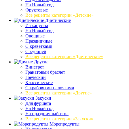
На Новый год
Фруктовые
Все рецепты категории «Детские»
Диетические
Из капусты
На Новый год
Овощные
Праздничные
С креветками
С курицей
Все рецепты категории «Диетические»
Другие
Винегрет
Гранатовый браслет
Греческий
Классические
С крабовыми палочками
Все рецепты категории «Другие»
Закуски
Для фуршета
На Новый год
На праздничный стол
Все рецепты категории «Закуски»
Морепродукты