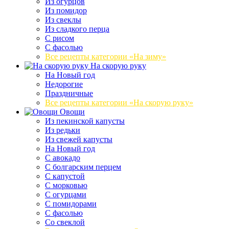
Из огурцов
Из помидор
Из свеклы
Из сладкого перца
С рисом
С фасолью
Все рецепты категории «На зиму»
На скорую руку
На Новый год
Недорогие
Праздничные
Все рецепты категории «На скорую руку»
Овощи
Из пекинской капусты
Из редьки
Из свежей капусты
На Новый год
С авокадо
С болгарским перцем
С капустой
С морковью
С огурцами
С помидорами
С фасолью
Со свеклой