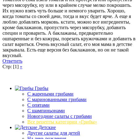
через мясорубку, ну или в крайнем случае мелко покрошить.
Их нужно взять чуть больше и немного уварить. Хорошо,
когда томаты со своей дачи, тогда и вкус будет ярче. А еще я
люблю добавлять морковь. кстати, можно все ингредиенты,
кроме баклажанов, пропустить через мясорубку, добавить
специи и проварить. А баклажаны, предварительно
ошпаренные и без кожуры, порезать кружочками и добавить в
салат вариться. Очень вкусный салат, его моя мама в детстве
закрывала. Есть еще версия без баклажанов, но он не такой
вкусный.
Ответить
Стр: [1]
»
Грибы
C жареными грибами
C маринованными грибами
C опятами
C шампиньонами
Новогодние салаты с грибами
Все рецепты категории «Грибы»
Детские
Другие салаты для детей
На день рождения