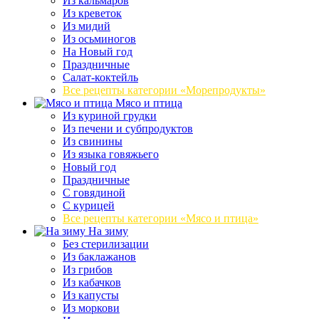
Из кальмаров
Из креветок
Из мидий
Из осьминогов
На Новый год
Праздничные
Салат-коктейль
Все рецепты категории «Морепродукты»
Мясо и птица
Из куриной грудки
Из печени и субпродуктов
Из свинины
Из языка говяжьего
Новый год
Праздничные
С говядиной
С курицей
Все рецепты категории «Мясо и птица»
На зиму
Без стерилизации
Из баклажанов
Из грибов
Из кабачков
Из капусты
Из моркови