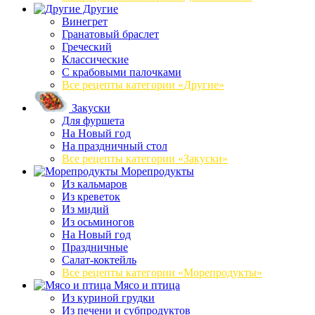
Другие
Винегрет
Гранатовый браслет
Греческий
Классические
С крабовыми палочками
Все рецепты категории «Другие»
Закуски
Для фуршета
На Новый год
На праздничный стол
Все рецепты категории «Закуски»
Морепродукты
Из кальмаров
Из креветок
Из мидий
Из осьминогов
На Новый год
Праздничные
Салат-коктейль
Все рецепты категории «Морепродукты»
Мясо и птица
Из куриной грудки
Из печени и субпродуктов