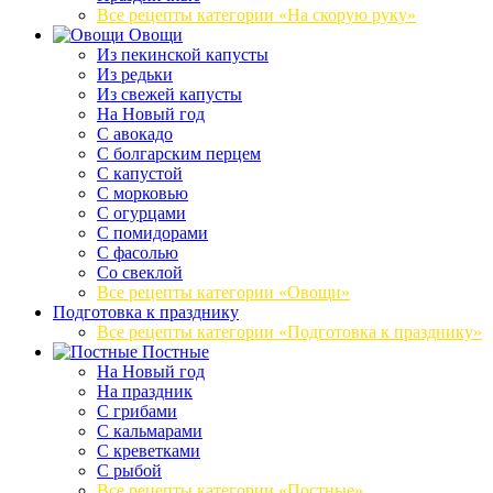
Все рецепты категории «На скорую руку»
Овощи
Из пекинской капусты
Из редьки
Из свежей капусты
На Новый год
С авокадо
С болгарским перцем
С капустой
С морковью
С огурцами
С помидорами
С фасолью
Со свеклой
Все рецепты категории «Овощи»
Подготовка к празднику
Все рецепты категории «Подготовка к празднику»
Постные
На Новый год
На праздник
С грибами
С кальмарами
С креветками
С рыбой
Все рецепты категории «Постные»