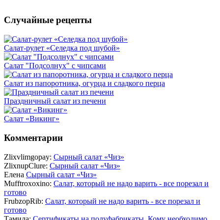
Случайные рецепты
Салат-рулет «Селедка под шубой»
Салат "Подсолнух" с чипсами
Салат из папоротника, огурца и сладкого перца
Праздничный салат из печени
Салат «Викинг»
Комментарии
Zlixvlimgopay:
Сырный салат «Чиз»
ZlixnupClure:
Сырный салат «Чиз»
Елена
Сырный салат «Чиз»
Mufftroxoxino:
Салат, который не надо варить - все порезал и
готово
FrubzopRib:
Салат, который не надо варить - все порезал и
готово
Тамила:
Сертификаты на полуфабрикаты. Кому необходимо