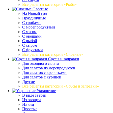
Все рецепты категории «Рыба»
Слоеные
На Новый год
Праздничные
С грибами
С морепродуктами
С мясом
С овощами
С рыбой
С сыром
С фруктами
Все рецепты категории «Слоеные»
Соусы и заправки
Для овощного салата
Для салатов из морепродуктов
Для салатов с креветками
Для салатов с курицей
Другие
Все рецепты категории «Соусы и заправки»
Украшение
В виде зверей
Из овощей
Из яиц
Простые