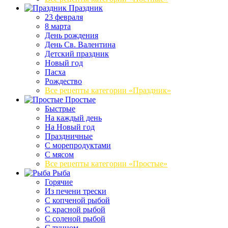
Праздник
23 февраля
8 марта
День рождения
День Св. Валентина
Детский праздник
Новый год
Пасха
Рождество
Все рецепты категории «Праздник»
Простые
Быстрые
На каждый день
На Новый год
Праздничные
С морепродуктами
С мясом
Все рецепты категории «Простые»
Рыба
Горячие
Из печени трески
С копченой рыбой
С красной рыбой
С соленой рыбой
С тунцом