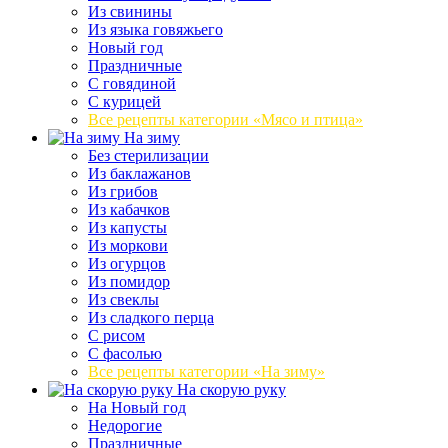
Из свинины
Из языка говяжьего
Новый год
Праздничные
С говядиной
С курицей
Все рецепты категории «Мясо и птица»
На зиму
Без стерилизации
Из баклажанов
Из грибов
Из кабачков
Из капусты
Из моркови
Из огурцов
Из помидор
Из свеклы
Из сладкого перца
С рисом
С фасолью
Все рецепты категории «На зиму»
На скорую руку
На Новый год
Недорогие
Праздничные