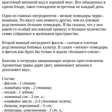
красочный внешний вид и хороший вкус. Все объединено в
одном блюде, такое совпадение встретишь не каждый день.
Один из главных ингредиентов - мелкие помидоры черри -
вишенки. По вкусу они немного другие, чем их близкие
родственники большие помидоры. Я бы сказала, что у них
какой-то особый кисловатый привкус и большое количество
семян собранных в маленьком пространстве.
Второй важный ингредиент фасоль – сытная и плотная
родственница бобовых культур. В салате «легкие» помидоры
и фасоль как будто бы только и ждали «большого союза».
Базилик и петрушка завершающие штрихи приготовления.
Ароматные травы дарят цвет, заманивают запахом и
дополняют вкус.
Состав:
- фасоль - 1 стакан;
- помидоры чери - 2 стакана;
- чеснок - 1 зубчик;
- лимонный сок - 3 ст. л.;
- оливковое масло - 2-3 столовые ложки;
- базилик, порезанный - ½ ст;
- петрушка, измельченная - 3 ст. л.;