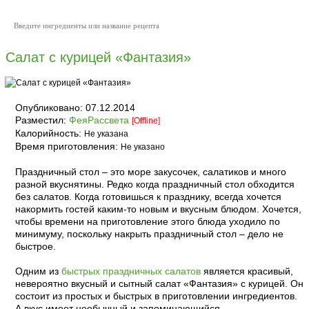
Салат с курицей «Фантазия»
Опубликовано:
07.12.2014
Разместил:
ФеяРассвета
[Offline]
Калорийность:
Не указана
Время приготовления:
Не указано
Праздничный стол – это море закусочек, салатиков и много
разной вкуснятины. Редко когда праздничный стол обходится
без салатов. Когда готовишься к празднику, всегда хочется
накормить гостей каким-то новым и вкусным блюдом. Хочется,
чтобы времени на приготовление этого блюда уходило по
минимуму, поскольку накрыть праздничный стол – дело не
быстрое.
Одним из
быстрых праздничных салатов
является красивый,
невероятно вкусный и сытный салат «Фантазия» с курицей. Он
состоит из простых и быстрых в приготовлении ингредиентов.
А вкус имеет необычный и запоминающийся.