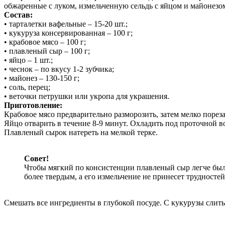
обжаренные с луком, измельченную сельдь с яйцом и майонезо
Состав:
• тарталетки вафельные – 15-20 шт.;
• кукуруза консервированная – 100 г;
• крабовое мясо – 100 г;
• плавленый сыр – 100 г;
• яйцо – 1 шт.;
• чеснок – по вкусу 1-2 зубчика;
• майонез – 130-150 г;
• соль, перец;
• веточки петрушки или укропа для украшения.
Приготовление:
Крабовое мясо предварительно разморозить, затем мелко порез
Яйцо отварить в течение 8-9 минут. Охладить под проточной во
Плавленый сырок натереть на мелкой терке.
Совет!
Чтобы мягкий по консистенции плавленый сыр легче было
более твердым, а его измельчение не принесет трудностей
Смешать все ингредиенты в глубокой посуде. С кукурузы слить