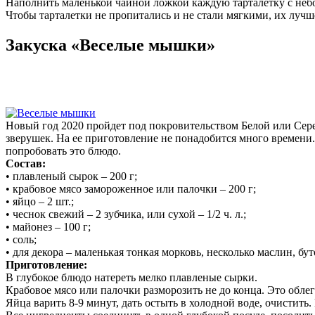
Наполнить маленькой чайной ложкой каждую тарталетку с небо
Чтобы тарталетки не пропитались и не стали мягкими, их лучш
Закуска «Веселые мышки»
Новый год 2020 пройдет под покровительством Белой или Сер
зверушек. На ее приготовление не понадобится много времени.
попробовать это блюдо.
Состав:
• плавленый сырок – 200 г;
• крабовое мясо замороженное или палочки – 200 г;
• яйцо – 2 шт.;
• чеснок свежий – 2 зубчика, или сухой – 1/2 ч. л.;
• майонез – 100 г;
• соль;
• для декора – маленькая тонкая морковь, несколько маслин, бу
Приготовление:
В глубокое блюдо натереть мелко плавленые сырки.
Крабовое мясо или палочки разморозить не до конца. Это облег
Яйца варить 8-9 минут, дать остыть в холодной воде, очистить.