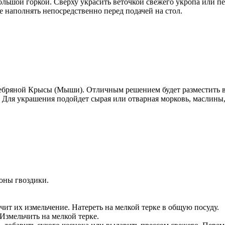
льшой горкой. Сверху украсить веточкой свежего укропа или п
е наполнять непосредственно перед подачей на стол.
ебряной Крысы (Мыши). Отличным решением будет разместить в 
 Для украшения подойдет сырая или отварная морковь, маслины, 
тоны гвоздики.
чит их измельчение. Натереть на мелкой терке в общую посуду.
 Измельчить на мелкой терке.