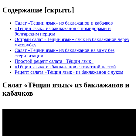
Содержание [
скрыть
]
Салат «Тёщин язык» из баклажанов и кабачков
«Тёщин язык» из баклажанов с помидорами и
болгарским перцем
Острый салат «Тещин язык» язык из баклажанов через
мясорубку
Салат «Тёщин язык» из баклажанов на зиму без
стерилизации
Простой рецепт салата «Тёщин язык»
«Тёщин язык» из баклажанов с томатной пастой
Рецепт салата «Тёщин язык» из баклажанов с луком
Салат «Тёщин язык» из баклажанов и
кабачков