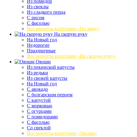
Из помидор
Из свеклы
Из сладкого перца
С рисом
С фасолью
Все рецепты категории «На зиму»
На скорую руку
На Новый год
Недорогие
Праздничные
Все рецепты категории «На скорую руку»
Овощи
Из пекинской капусты
Из редьки
Из свежей капусты
На Новый год
С авокадо
С болгарским перцем
С капустой
С морковью
С огурцами
С помидорами
С фасолью
Со свеклой
Все рецепты категории «Овощи»