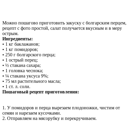
Можно пошагово приготовить закуску с болгарским перцем,
рецепт с фото простой, салат получается вкусным и в меру
острым.
Ингредиенты:
• 1 кг баклажанов;
• 1 кг помидоров;
• 250 г болгарского перца;
• 1 острый перец;
• ½ стакана сахара;
• 1 головка чеснока;
• ¼ стакана уксуса 9%;
• 75 мл растительного масла;
• 1 ст. л. соли.
Пошаговый рецепт приготовления:
1. У помидоров и перца вырезаем плодоножки, чистим от
семян и нарезаем кусочками.
2. Отправляем на мясорубку и перекручиваем.