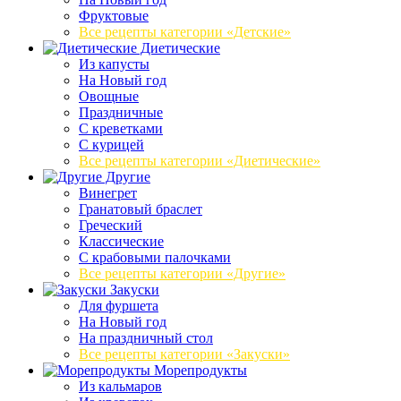
Фруктовые
Все рецепты категории «Детские»
Диетические
Из капусты
На Новый год
Овощные
Праздничные
С креветками
С курицей
Все рецепты категории «Диетические»
Другие
Винегрет
Гранатовый браслет
Греческий
Классические
С крабовыми палочками
Все рецепты категории «Другие»
Закуски
Для фуршета
На Новый год
На праздничный стол
Все рецепты категории «Закуски»
Морепродукты
Из кальмаров