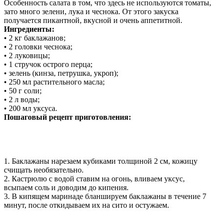
Особенность салата в том, что здесь не используются томаты,
зато много зелени, лука и чеснока. От этого закуска
получается пикантной, вкусной и очень аппетитной.
Ингредиенты:
• 2 кг баклажанов;
• 2 головки чеснока;
• 2 луковицы;
• 1 стручок острого перца;
• зелень (кинза, петрушка, укроп);
• 250 мл растительного масла;
• 50 г соли;
• 2 л воды;
• 200 мл уксуса.
Пошаговый рецепт приготовления:
1. Баклажаны нарезаем кубиками толщиной 2 см, кожицу
счищать необязательно.
2. Кастрюлю с водой ставим на огонь, вливаем уксус,
всыпаем соль и доводим до кипения.
3. В кипящем маринаде бланшируем баклажаны в течение 7
минут, после откидываем их на сито и остужаем.