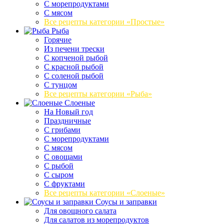
С морепродуктами
С мясом
Все рецепты категории «Простые»
Рыба
Горячие
Из печени трески
С копченой рыбой
С красной рыбой
С соленой рыбой
С тунцом
Все рецепты категории «Рыба»
Слоеные
На Новый год
Праздничные
С грибами
С морепродуктами
С мясом
С овощами
С рыбой
С сыром
С фруктами
Все рецепты категории «Слоеные»
Соусы и заправки
Для овощного салата
Для салатов из морепродуктов