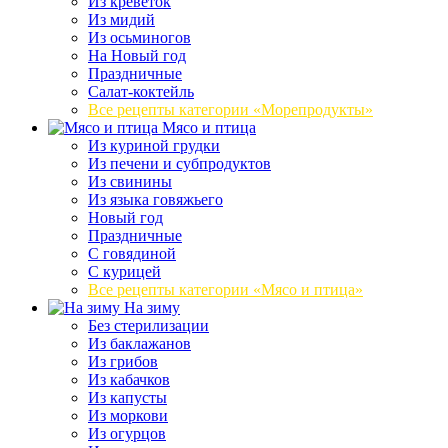
Из креветок
Из мидий
Из осьминогов
На Новый год
Праздничные
Салат-коктейль
Все рецепты категории «Морепродукты»
Мясо и птица
Из куриной грудки
Из печени и субпродуктов
Из свинины
Из языка говяжьего
Новый год
Праздничные
С говядиной
С курицей
Все рецепты категории «Мясо и птица»
На зиму
Без стерилизации
Из баклажанов
Из грибов
Из кабачков
Из капусты
Из моркови
Из огурцов