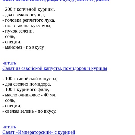
- 200 г копченой курицы,
- два свежих огурца,
- головка репчатого лука,
- пол стакана кукурузы,
- пучок зелени,
- соль,
- специи,
- майонез - по вкусу.
читать
Салат из савойской капусты, помидоров и курицы
- 100 г савойской капусты,
- два свежих помидора,
- 100 г куриного филе,
- масло оливковое - 40 мл,
- соль,
- специи,
- свежая зелень - по вкусу.
читать
Салат «Императорский» с курицей