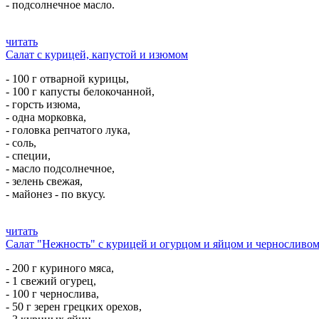
- подсолнечное масло.
читать
Салат с курицей, капустой и изюмом
- 100 г отварной курицы,
- 100 г капусты белокочанной,
- горсть изюма,
- одна морковка,
- головка репчатого лука,
- соль,
- специи,
- масло подсолнечное,
- зелень свежая,
- майонез - по вкусу.
читать
Салат "Нежность" с курицей и огурцом и яйцом и черносливо
- 200 г куриного мяса,
- 1 свежий огурец,
- 100 г чернослива,
- 50 г зерен грецких орехов,