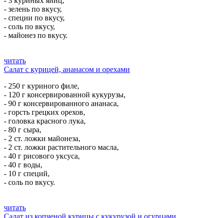
- 3 куриных яйиц,
- зелень по вкусу,
- специи по вкусу,
- соль по вкусу,
- майонез по вкусу.
читать
Салат с курицей, ананасом и орехами
- 250 г куриного филе,
- 120 г консервированной кукурузы,
- 90 г консервированного ананаса,
- горсть грецких орехов,
- головка красного лука,
- 80 г сыра,
- 2 ст. ложки майонеза,
- 2 ст. ложки растительного масла,
- 40 г рисового уксуса,
- 40 г воды,
- 10 г специй,
- соль по вкусу.
читать
Салат из копченой курицы с кукурузой и огурцами