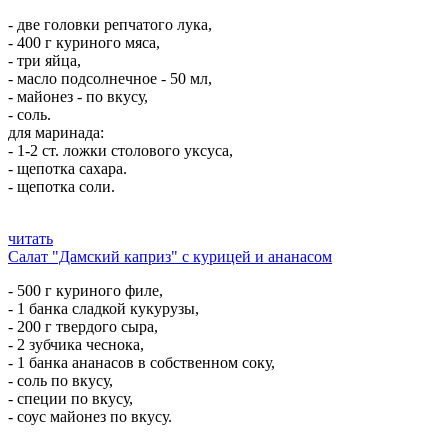
- две головки репчатого лука,
- 400 г куриного мяса,
- три яйца,
- масло подсолнечное - 50 мл,
- майонез - по вкусу,
- соль.
для маринада:
- 1-2 ст. ложки столового уксуса,
- щепотка сахара.
- щепотка соли.
читать
Салат "Дамский каприз" с курицей и ананасом
- 500 г куриного филе,
- 1 банка сладкой кукурузы,
- 200 г твердого сыра,
- 2 зубчика чеснока,
- 1 банка ананасов в собственном соку,
- соль по вкусу,
- специи по вкусу,
- соус майонез по вкусу.