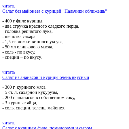
читать
Салат без майонеза с курицей "Пальчики оближешь"
- 400 г филе курицы,
- два стручка красного сладкого перца,
- головка репчатого лука,
- щепотка сахара.
- 1,5 ст. ложки винного уксуса,
- 50 мл оливкового масла,
- соль - по вкусу,
- специи – по вкусу.
читать
Салат из ананасов и курицы очень вкусный
- 300 г. куриного мяса,
- 5 ст. л. сахарной кукурузы,
- 200 г. ананасов в собственном соку,
- 3 куриные яйца,
- соль, специи, зелень, майонез.
читать
Салат с куриным филе, помидорами и сыром