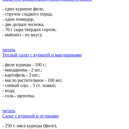
- одно куриное филе,
- стручок сладкого перца,
- один помидор,
- две дольки чеснока,
- 70 г сыра твердых сортов,
- майонез - по вкусу.
читать
Теплый салат с курицей и мандаринами
- филе курицы - 100 г;
- мандарины - 2 шт.;
- картофель - 3 шт.;
- масло растительное - 100 мл;
- соевый соус - 3 ст. ложки;
- вода;
- соль - щепотка.
читать
Салат с курицей и огурцами
- 250 г. мяса курицы (филе),