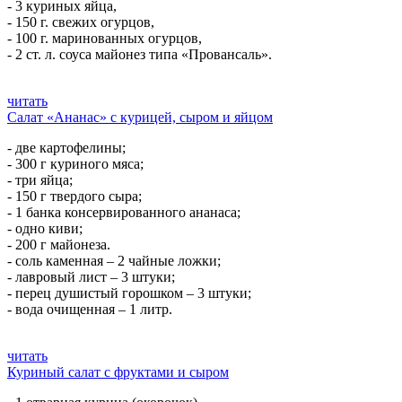
- 3 куриных яйца,
- 150 г. свежих огурцов,
- 100 г. маринованных огурцов,
- 2 ст. л. соуса майонез типа «Провансаль».
читать
Салат «Ананас» с курицей, сыром и яйцом
- две картофелины;
- 300 г куриного мяса;
- три яйца;
- 150 г твердого сыра;
- 1 банка консервированного ананаса;
- одно киви;
- 200 г майонеза.
- соль каменная – 2 чайные ложки;
- лавровый лист – 3 штуки;
- перец душистый горошком – 3 штуки;
- вода очищенная – 1 литр.
читать
Куриный салат с фруктами и сыром