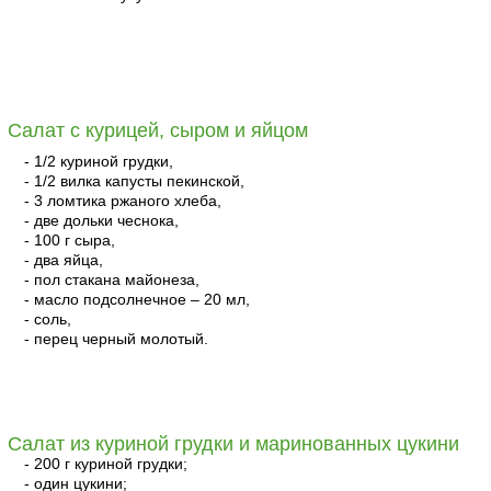
читать
Салат с курицей, сыром и яйцом
- 1/2 куриной грудки,
- 1/2 вилка капусты пекинской,
- 3 ломтика ржаного хлеба,
- две дольки чеснока,
- 100 г сыра,
- два яйца,
- пол стакана майонеза,
- масло подсолнечное – 20 мл,
- соль,
- перец черный молотый.
читать
Салат из куриной грудки и маринованных цукини
- 200 г куриной грудки;
- один цукини;