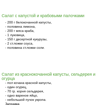
читать
Салат с капустой и крабовыми палочками
- 200 г белокочанной капусты,
- половина лимона,
- 200 г мяса краба,
- 1 луковица,
- 150 г десертной кукурузы,
- 2 ст.ложки соуса,
- половина ст.ложки соли.
читать
Салат из краснокочанной капусты, сельдерея и
огурца
- пол кочана красной капусты,
- один огурец,
- 70 гр. корня сельдерея,
- одно вареное яйцо,
- небольшой пучок укропа.
Заправка