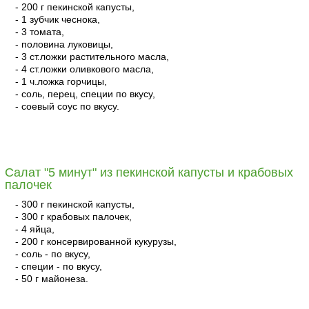
- 200 г пекинской капусты,
- 1 зубчик чеснока,
- 3 томата,
- половина луковицы,
- 3 ст.ложки растительного масла,
- 4 ст.ложки оливкового масла,
- 1 ч.ложка горчицы,
- соль, перец, специи по вкусу,
- соевый соус по вкусу.
читать
Салат "5 минут" из пекинской капусты и крабовых
палочек
- 300 г пекинской капусты,
- 300 г крабовых палочек,
- 4 яйца,
- 200 г консервированной кукурузы,
- соль - по вкусу,
- специи - по вкусу,
- 50 г майонеза.