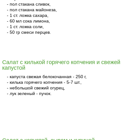
- пол стакана сливок,
- пол стакана майонеза,
- 1 ст. ложка сахара,
- 60 мл сока лимона,
- 1 ст. ложка соли,
- 50 гр смеси перцев.
читать
Салат с килькой горячего копчения и свежей
капустой
- капуста свежая белокочанная - 250 г,
- килька горячего копчения - 5-7 шт.,
- небольшой свежий огурец,
- лук зеленый - пучок.
читать