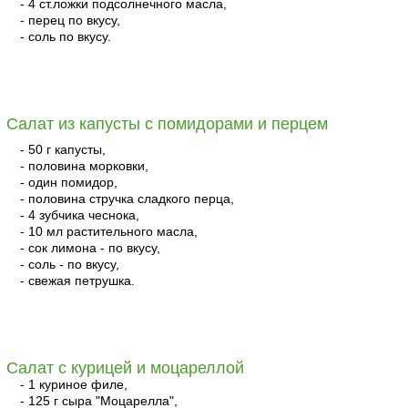
- 4 ст.ложки подсолнечного масла,
- перец по вкусу,
- соль по вкусу.
читать
Салат из капусты с помидорами и перцем
- 50 г капусты,
- половина морковки,
- один помидор,
- половина стручка сладкого перца,
- 4 зубчика чеснока,
- 10 мл растительного масла,
- сок лимона - по вкусу,
- соль - по вкусу,
- свежая петрушка.
читать
Салат с курицей и моцареллой
- 1 куриное филе,
- 125 г сыра "Моцарелла",