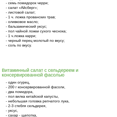
- семь помидорок черри;
- салат «Айсберг»;
- листовой салат;
- 1 ч. ложка прованских трав;
- оливковое масло;
- бальзамический уксус;
- пол чайной ложки сухого чеснока;
- 1 ч.ложка карри;
- черный перец молотый по вкусу;
- соль по вкусу.
читать
Витаминный салат с сельдереем и
консервированной фасолью
- один огурец,
- 200 г консервированной фасоли,
- два помидора,
- пол вилка китайской капусты,
- небольшая головка репчатого лука,
- 2-3 стебля сельдерея,
- уксус,
- сахар - щепотка,