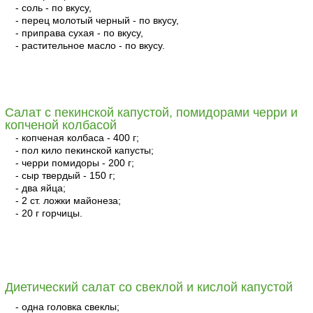
- соль - по вкусу,
- перец молотый черный - по вкусу,
- приправа сухая - по вкусу,
- растительное масло - по вкусу.
читать
Салат с пекинской капустой, помидорами черри и
копченой колбасой
- копченая колбаса - 400 г;
- пол кило пекинской капусты;
- черри помидоры - 200 г;
- сыр твердый - 150 г;
- два яйца;
- 2 ст. ложки майонеза;
- 20 г горчицы.
читать
Диетический салат со свеклой и кислой капустой
- одна головка свеклы;