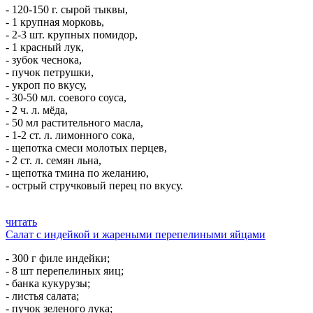
- 120-150 г. сырой тыквы,
- 1 крупная морковь,
- 2-3 шт. крупных помидор,
- 1 красный лук,
- зубок чеснока,
- пучок петрушки,
- укроп по вкусу,
- 30-50 мл. соевого соуса,
- 2 ч. л. мёда,
- 50 мл растительного масла,
- 1-2 ст. л. лимонного сока,
- щепотка смеси молотых перцев,
- 2 ст. л. семян льна,
- щепотка тмина по желанию,
- острый стручковый перец по вкусу.
читать
Салат с индейкой и жареными перепелиными яйцами
- 300 г филе индейки;
- 8 шт перепелиных яиц;
- банка кукурузы;
- листья салата;
- пучок зеленого лука;