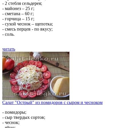
- 2 стебля сельдерея;
- майонез – 25 г;
- сметана – 60 г;
- горчица – 15 г;
- сухой чеснок – щепотка;
- смесь перцев - по вкусу;
- соль.
читать
Салат "Острый" из помидоров с сыром и чесноком
- помидоры;
- сыр твердых сортов;
- чеснок;
- яйцо;