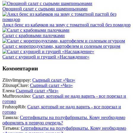
Овощной салат с сырыми шампиньонами
Анкл бенс из кабачков на зиму с томатной пастой без помидор
Салат с крабовыми палочками
Салат с морепродуктами, картофелем и соленым огурцом
Салат c курицей и грушей «Наслаждение»
Комментарии
Zlixvlimgopay:
Сырный салат «Чиз»
ZlixnupClure:
Сырный салат «Чиз»
Елена
Сырный салат «Чиз»
Mufftroxoxino:
Салат, который не надо варить - все порезал и
готово
FrubzopRib:
Салат, который не надо варить - все порезал и
готово
Тамила:
Сертификаты на полуфабрикаты. Кому необходимо
оформлять в первую очередь?
Татьяна:
Сертификаты на полуфабрикаты. Кому необходимо