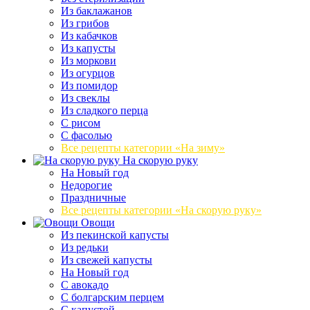
Из баклажанов
Из грибов
Из кабачков
Из капусты
Из моркови
Из огурцов
Из помидор
Из свеклы
Из сладкого перца
С рисом
С фасолью
Все рецепты категории «На зиму»
На скорую руку
На Новый год
Недорогие
Праздничные
Все рецепты категории «На скорую руку»
Овощи
Из пекинской капусты
Из редьки
Из свежей капусты
На Новый год
С авокадо
С болгарским перцем
С капустой