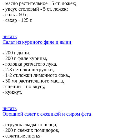
- масло растительное - 5 ст. ложек;
- уксус столовый - 5 ст. ложек;
- соль - 60 г;
- сахар - 125 г.
читать
Салат из куриного филе и дыни
- 200 г дыни,
- 200 г филе курицы,
- головка репчатого лука,
- 2-3 веточки петрушки,
- 1-2 ст.ложки лимонного сока.,
- 50 мл растительного масла,
- специи – по вкусу,
- кунжут.
читать
Овощной салат с ежевикой и сыром фета
- стручок сладкого перца,
- 200 г свежих помидоров,
- салатные листья,