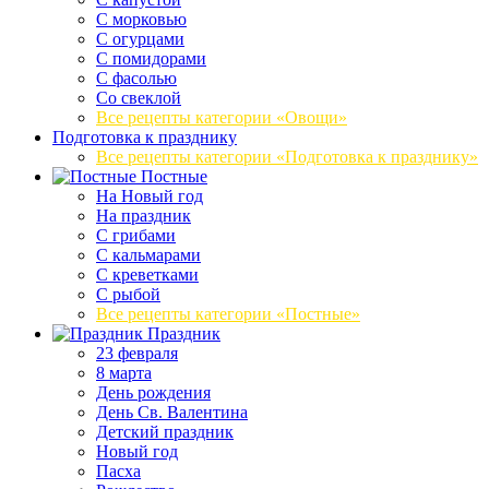
С морковью
С огурцами
С помидорами
С фасолью
Со свеклой
Все рецепты категории «Овощи»
Подготовка к празднику
Все рецепты категории «Подготовка к празднику»
Постные
На Новый год
На праздник
С грибами
С кальмарами
С креветками
С рыбой
Все рецепты категории «Постные»
Праздник
23 февраля
8 марта
День рождения
День Св. Валентина
Детский праздник
Новый год
Пасха