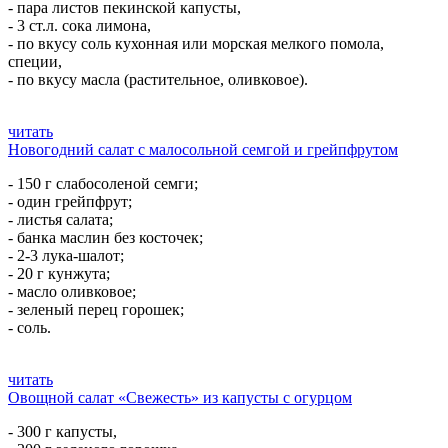
- пара листов пекинской капусты,
- 3 ст.л. сока лимона,
- по вкусу соль кухонная или морская мелкого помола,
специи,
- по вкусу масла (растительное, оливковое).
читать
Новогодний салат с малосольной семгой и грейпфрутом
- 150 г слабосоленой семги;
- один грейпфрут;
- листья салата;
- банка маслин без косточек;
- 2-3 лука-шалот;
- 20 г кунжута;
- масло оливковое;
- зеленый перец горошек;
- соль.
читать
Овощной салат «Свежесть» из капусты с огурцом
- 300 г капусты,