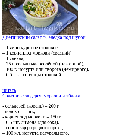
Диетический салат "Селедка под шубой"
– 1 яйцо куриное столовое,
– 1 корнеплод моркови (средний),
– 1 свёкла,
– 75 г. сельди малосолёной (нежирной),
– 100 г. йогурта или творога (нежирного),
– 0,5 ч. л. горчицы столовой.
читать
Салат из сельдерея, моркови и яблока
- сельдерей (корень) – 200 г,
- яблоко – 1 шт.,
- корнеплод моркови – 150 г,
– 0,5 шт. лимона (для сока),
– горсть ядер грецкого ореха,
– 100 мл. йогурта натурального,