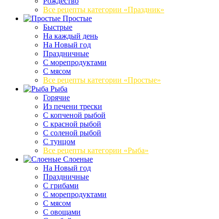
Рождество
Все рецепты категории «Праздник»
Простые
Быстрые
На каждый день
На Новый год
Праздничные
С морепродуктами
С мясом
Все рецепты категории «Простые»
Рыба
Горячие
Из печени трески
С копченой рыбой
С красной рыбой
С соленой рыбой
С тунцом
Все рецепты категории «Рыба»
Слоеные
На Новый год
Праздничные
С грибами
С морепродуктами
С мясом
С овощами