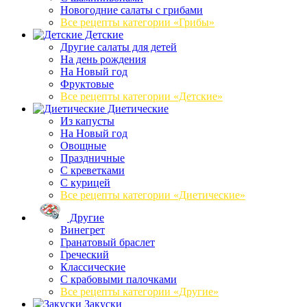
Новогодние салаты с грибами
Все рецепты категории «Грибы»
Детские
Другие салаты для детей
На день рождения
На Новый год
Фруктовые
Все рецепты категории «Детские»
Диетические
Из капусты
На Новый год
Овощные
Праздничные
С креветками
С курицей
Все рецепты категории «Диетические»
Другие
Винегрет
Гранатовый браслет
Греческий
Классические
С крабовыми палочками
Все рецепты категории «Другие»
Закуски