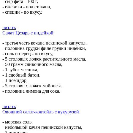
- сыр фета - 100 г,
- ежевика - пол стакана,
- специи - по вкусу.
читать
Салат Цезарь с индейкой
- третья часть кочана пекинской капусты,
- половина грудки филе грудки индейки,
- соль и перец - по вкусу,
- 5 столовых ложек растительного масла,
- 50 грамм сливочного масла,
- 1 зубок чеснока,
- 1 сдобный батон,
- 1 помидор,
- 5 столовых ложек майонеза,
- половина лимона для сока.
читать
Овощной салат-коктейль с кукурузой
- морская соль,
- небольшой качан пекинской капусты,
- 2 помидора,