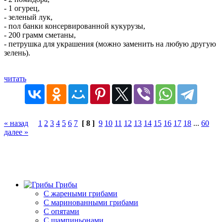
- 1 огурец,
- зеленый лук,
- пол банки консервированной кукурузы,
- 200 грамм сметаны,
- петрушка для украшения (можно заменить на любую другую
зелень).
читать
« назад
1
2
3
4
5
6
7
[ 8 ]
9
10
11
12
13
14
15
16
17
18
...
60
далее »
Грибы
C жареными грибами
C маринованными грибами
C опятами
C шампиньонами