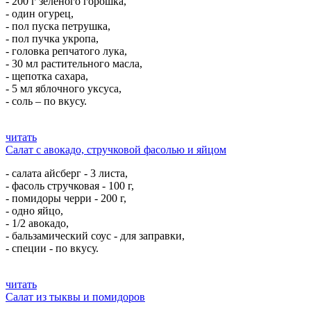
- 200 г зеленого горошка,
- один огурец,
- пол пуска петрушка,
- пол пучка укропа,
- головка репчатого лука,
- 30 мл растительного масла,
- щепотка сахара,
- 5 мл яблочного уксуса,
- соль – по вкусу.
читать
Салат с авокадо, стручковой фасолью и яйцом
- салата айсберг - 3 листа,
- фасоль стручковая - 100 г,
- помидоры черри - 200 г,
- одно яйцо,
- 1/2 авокадо,
- бальзамический соус - для заправки,
- специи - по вкусу.
читать
Салат из тыквы и помидоров