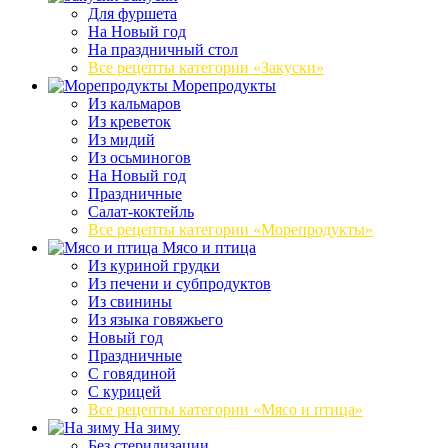
Для фуршета
На Новый год
На праздничный стол
Все рецепты категории «Закуски»
Морепродукты
Из кальмаров
Из креветок
Из мидий
Из осьминогов
На Новый год
Праздничные
Салат-коктейль
Все рецепты категории «Морепродукты»
Мясо и птица
Из куриной грудки
Из печени и субпродуктов
Из свинины
Из языка говяжьего
Новый год
Праздничные
С говядиной
С курицей
Все рецепты категории «Мясо и птица»
На зиму
Без стерилизации