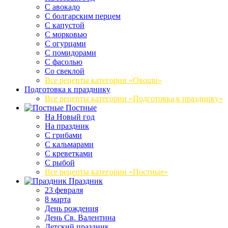
С авокадо
С болгарским перцем
С капустой
С морковью
С огурцами
С помидорами
С фасолью
Со свеклой
Все рецепты категории «Овощи»
Подготовка к празднику
Все рецепты категории «Подготовка к празднику»
Постные
На Новый год
На праздник
С грибами
С кальмарами
С креветками
С рыбой
Все рецепты категории «Постные»
Праздник
23 февраля
8 марта
День рождения
День Св. Валентина
Детский праздник