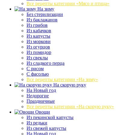
Все рецепты категории «Мясо и птица»
На зиму
Без стерилизации
Из баклажанов
Из грибов
Из кабачков
Из капусты
Из моркови
Из огурцов
Из помидор
Из свеклы
Из сладкого перца
С рисом
С фасолью
Все рецепты категории «На зиму»
На скорую руку
На Новый год
Недорогие
Праздничные
Все рецепты категории «На скорую руку»
Овощи
Из пекинской капусты
Из редьки
Из свежей капусты
На Новый год