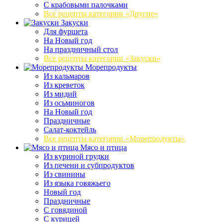
С крабовыми палочками
Все рецепты категории «Другие»
Закуски
Для фуршета
На Новый год
На праздничный стол
Все рецепты категории «Закуски»
Морепродукты
Из кальмаров
Из креветок
Из мидий
Из осьминогов
На Новый год
Праздничные
Салат-коктейль
Все рецепты категории «Морепродукты»
Мясо и птица
Из куриной грудки
Из печени и субпродуктов
Из свинины
Из языка говяжьего
Новый год
Праздничные
С говядиной
С курицей