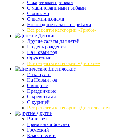
C жареными грибами
C маринованными грибами
C опятами
C шампиньонами
Новогодние салаты с грибами
Все рецепты категории «Грибы»
Детские
Другие салаты для детей
На день рождения
На Новый год
Фруктовые
Все рецепты категории «Детские»
Диетические
Из капусты
На Новый год
Овощные
Праздничные
С креветками
С курицей
Все рецепты категории «Диетические»
Другие
Винегрет
Гранатовый браслет
Греческий
Классические