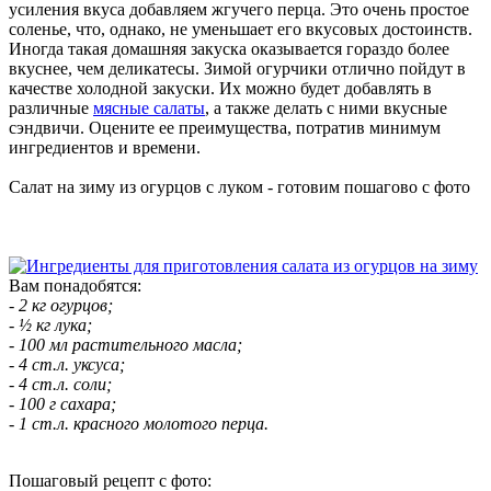
усиления вкуса добавляем жгучего перца. Это очень простое
соленье, что, однако, не уменьшает его вкусовых достоинств.
Иногда такая домашняя закуска оказывается гораздо более
вкуснее, чем деликатесы. Зимой огурчики отлично пойдут в
качестве холодной закуски. Их можно будет добавлять в
различные
мясные салаты
, а также делать с ними вкусные
сэндвичи. Оцените ее преимущества, потратив минимум
ингредиентов и времени.
Салат на зиму из огурцов с луком - готовим пошагово с фото
Вам понадобятся:
- 2 кг огурцов;
- ½ кг лука;
- 100 мл растительного масла;
- 4 ст.л. уксуса;
- 4 ст.л. соли;
- 100 г сахара;
- 1 ст.л. красного молотого перца.
Пошаговый рецепт с фото: