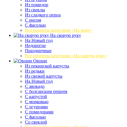
Из помидор
Из свеклы
Из сладкого перца
С рисом
С фасолью
Все рецепты категории «На зиму»
На скорую руку
На Новый год
Недорогие
Праздничные
Все рецепты категории «На скорую руку»
Овощи
Из пекинской капусты
Из редьки
Из свежей капусты
На Новый год
С авокадо
С болгарским перцем
С капустой
С морковью
С огурцами
С помидорами
С фасолью
Со свеклой