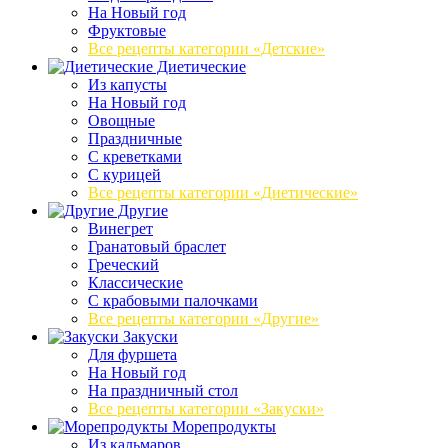
На Новый год
Фруктовые
Все рецепты категории «Детские»
Диетические
Из капусты
На Новый год
Овощные
Праздничные
С креветками
С курицей
Все рецепты категории «Диетические»
Другие
Винегрет
Гранатовый браслет
Греческий
Классические
С крабовыми палочками
Все рецепты категории «Другие»
Закуски
Для фуршета
На Новый год
На праздничный стол
Все рецепты категории «Закуски»
Морепродукты
Из кальмаров