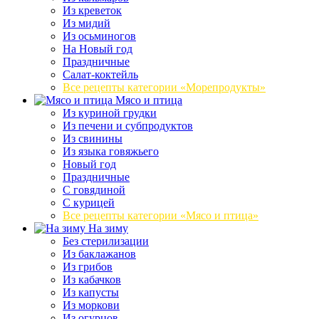
Из креветок
Из мидий
Из осьминогов
На Новый год
Праздничные
Салат-коктейль
Все рецепты категории «Морепродукты»
Мясо и птица
Из куриной грудки
Из печени и субпродуктов
Из свинины
Из языка говяжьего
Новый год
Праздничные
С говядиной
С курицей
Все рецепты категории «Мясо и птица»
На зиму
Без стерилизации
Из баклажанов
Из грибов
Из кабачков
Из капусты
Из моркови
Из огурцов