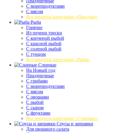
Праздничные
С морепродуктами
С мясом
Все рецепты категории «Простые»
Рыба
Горячие
Из печени трески
С копченой рыбой
С красной рыбой
С соленой рыбой
С тунцом
Все рецепты категории «Рыба»
Слоеные
На Новый год
Праздничные
С грибами
С морепродуктами
С мясом
С овощами
С рыбой
С сыром
С фруктами
Все рецепты категории «Слоеные»
Соусы и заправки
Для овощного салата