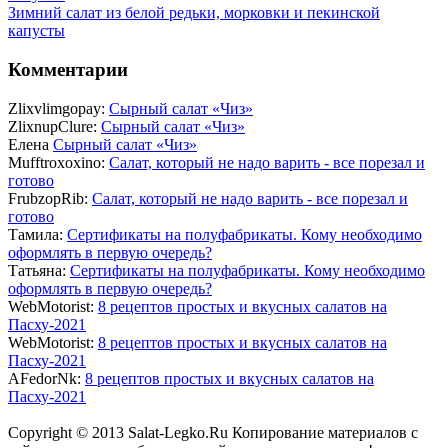
Зимний салат из белой редьки, морковки и пекинской
капусты
Комментарии
Zlixvlimgopay:
Сырный салат «Чиз»
ZlixnupClure:
Сырный салат «Чиз»
Елена
Сырный салат «Чиз»
Mufftroxoxino:
Салат, который не надо варить - все порезал и
готово
FrubzopRib:
Салат, который не надо варить - все порезал и
готово
Тамила:
Сертификаты на полуфабрикаты. Кому необходимо
оформлять в первую очередь?
Татьяна:
Сертификаты на полуфабрикаты. Кому необходимо
оформлять в первую очередь?
WebMotorist:
8 рецептов простых и вкусных салатов на
Пасху-2021
WebMotorist:
8 рецептов простых и вкусных салатов на
Пасху-2021
AFedorNk:
8 рецептов простых и вкусных салатов на
Пасху-2021
Copyright © 2013 Salat-Legko.Ru Копирование материалов с